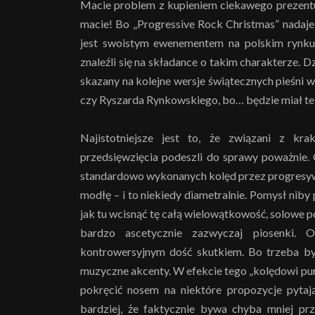
Macie problem z kupieniem ciekawego prezentu
macie! Bo „Progressive Rock Christmas” nadaje
jest swoistym ewenementem na polskim rynku.
znaleźli się na składance o takim charakterze. Dz
skazany na kolejne wersje świątecznych pieśni
czy Ryszarda Rynkowskiego, bo… będzie miał te
Najistotniejsze jest to, że związani z k
przedsięwzięcia podeszli do sprawy poważnie. 
standardowo wykonanych kolęd przez progresyw
modłę – i to niekiedy diametralnie. Pomysł niby
jak tu wcisnąć tę całą wielowątkowość, solowe p
bardzo ascetycznie zazwyczaj piosenki.
kontrowersyjnym dość skutkiem. Bo trzeba by
muzyczne akcenty. W efekcie tego „kolędowi p
pokręcić nosem na niektóre propozycje pytają
bardziej, że faktycznie bywa chyba mniej prz