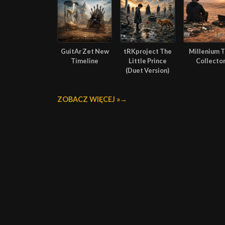
GuitAr Zet New
tRKproject The
Millenium 
Timeline
Little Prince
Collecto
(Duet Version)
ZOBACZ WIĘCEJ »