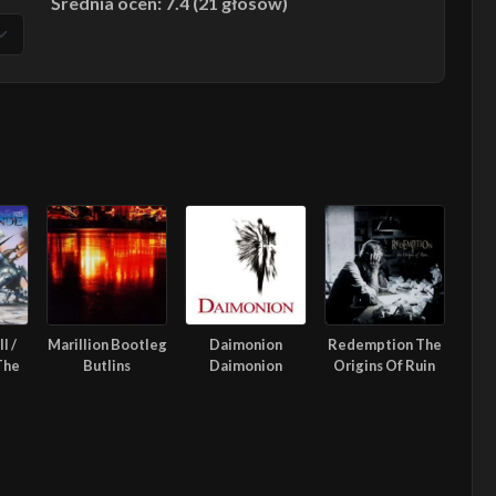
Średnia ocen: 7.4 (21 głosów)
l /
Marillion Bootleg
Daimonion
Redemption The
The
Butlins
Daimonion
Origins Of Ruin