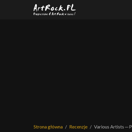
Przejdź do treści głównej
Strona główna
Recenzje
Various Artists ─ 