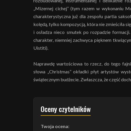
rozbudowanej, instrumentalnej i delikatnie r
„Mizernej cichej” (tym razem w wykonaniu Moo
charakterystyczna już dla zespołu partia saks
kolędą, tylko kompozycją, która nie zmieściła si
i osładza nieco smutek po rozpadzie formacji
charakter, niemniej zachwyca pięknem tkwiącym
Uistiti).
Naprawdę wartościowa to rzecz, do tego fajni
słowa „Christmas” okładki płyt artystów wyst
świątecznym budżecie. Zwłaszcza, że część docho
Oceny czytelników
Twoja ocena: