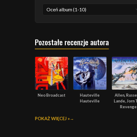
Pozostałe recenzje autora
Neo Broadcast
Hauteville
Allen, Russel
Hauteville
Lande, Jorn 
Revenge
POKAŻ WIĘCEJ »