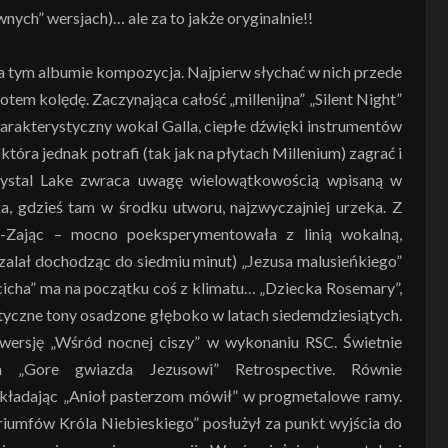
nych” wersjach)… ale za to jakże oryginalnie!!
a tym albumie kompozycja. Najpierw słychać w nich przede
tem kolędę. Zaczynająca całość „millenijna” „Silent Night”
harakterystyczny wokal Galla, ciepłe dźwięki instrumentów
tóra jednak potrafi (tak jak na płytach Millenium) zagrać i
 Crystal Lake zwraca uwagę wielowątkowością wpisaną w
a, gdzieś tam w środku utworu, najzwyczajniej urzeka. Z
a-Zając – mocno poeksperymentowała z linią wokalną,
szalał dochodząc do siedmiu minut) „Jezusa malusieńkiego”
cicha” ma na początku coś z klimatu… „Dziecka Rosemary”,
etyczne tony osadzone głęboko w latach siedemdziesiątych.
wersję „Wśród nocnej ciszy” w wykonaniu RSC. Świetnie
 „Gore gwiazda Jezusowi” Retrospective. Równie
ładając „Anioł pasterzom mówił” w progmetalowe ramy.
iumfów Króla Niebieskiego” posłużył za punkt wyjścia do