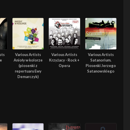
sts
Various Artists
Various Artists
Various Artists
ie
Anioły w kolorze
Krzyżacy - Rock +
Satanorium.
(piosenki z
Opera
Piosenki Jerzego
repertuaru Ewy
Satanowskiego
Demarczyk)