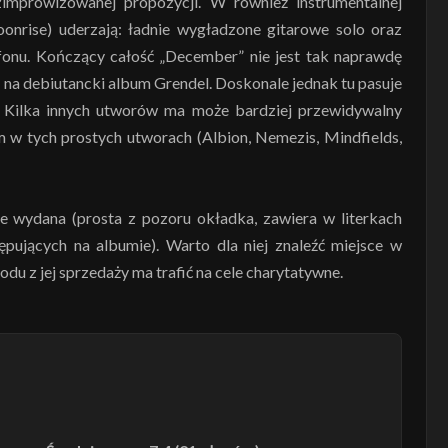
ozimprowizowanej propozycji. W również instrumentalnej
nrise) uderzają: ładnie wygładzone gitarowe solo oraz
ofonu. Kończący całość „December” nie jest tak naprawdę
ę na debiutancki album Grendel. Doskonale jednak tu pasuje
. Kilka innych utworów ma może bardziej przewidywalny
 w tych prostych utworach (Albion, Nemezis, Mindfields,
e wydana (prosta z pozoru okładka, zawiera w literkach
ępujących na albumie). Warto dla niej znaleźć miejsce w
du z jej sprzedaży ma trafić na cele charytatywne.