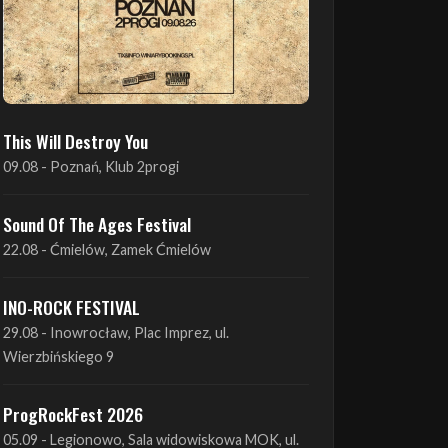
This Will Destroy You
09.08 - Poznań, Klub 2progi
Sound Of The Ages Festival
22.08 - Ćmielów, Zamek Ćmielów
INO-ROCK FESTIVAL
29.08 - Inowrocław, Plac Imprez, ul.
Wierzbińskiego 9
ProgRockFest 2026
05.09 - Legionowo, Sala widowiskowa MOK, ul.
Piłsudskiego 41
Antimatter + Sleeping Pulse