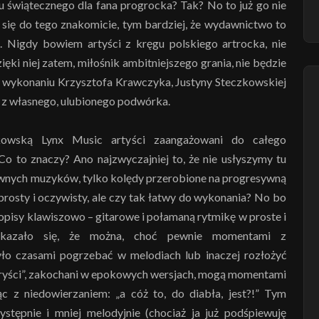
 świątecznego dla fana progrocka? Tak? No to już go nie
 się do tego znakomicie, tym bardziej, że wydawnictwo to
 Nigdy bowiem artyści z kręgu polskiego artrocka, nie
ięki niej zatem, miłośnik ambitniejszego grania, nie będzie
 w wykonaniu Krzysztofa Krawczyka, Justyny Steczkowskiej
 z własnego, ulubionego podwórka.
rakowską Lynx Music artyści zaangażowani do całego
Co to znaczy? Ano najzwyczajniej to, że nie usłyszymy tu
nych muzyków, tylko kolędy przerobione na progresywną
 prosty i oczywisty, ale czy tak łatwy do wykonania? No bo
opisy klawiszowo – gitarowe i połamaną rytmikę w proste i
 Okazało się, że można, choć pewnie momentami z
ło czasami pogrzebać w melodiach lub inaczej rozłożyć
uryści”, zakochani w epokowych wersjach, mogą momentami
c z niedowierzaniem: „a cóż to, do diabła, jest?!” Tym
ystępnie i mniej melodyjnie (chociaż ja już podśpiewuję