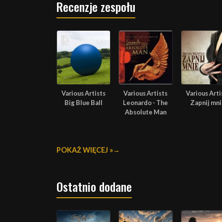
Recenzje zespołu
Various Artists
Various Artists
Various Arti
Big Blue Ball
Leonardo - The
Zapnij mn
Absolute Man
POKAŻ WIĘCEJ »
Ostatnio dodane