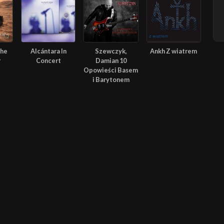
The
Alcántara In
Szewczyk,
Ankh Z wiatrem
r
Concert
Damian 10
Opowieści Basem
i Barytonem