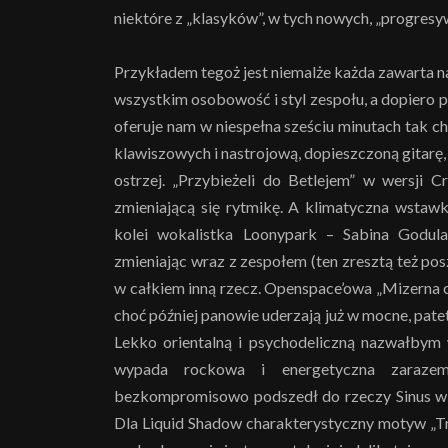
niektóre z „klasyków”, w tych nowych, „progresyw
Przykładem tegoż jest niemalże każda zawarta n
wszystkim osobowość i styl zespołu, a dopiero po
oferuje nam w niespełna sześciu minutach tak c
klawiszowych i nastrojową, dopieszczoną gitarę, k
ostrzej. „Przybieżeli do Betlejem” w wersji
zmieniającą się rytmikę. A klimatyczna wstawk
kolei wokalistka Loonypark – Sabina Godul
zmieniając wraz z zespołem (ten zresztą też po
w całkiem inną rzecz. Openspace’owa „Mizerna 
choć później panowie uderzają już w mocne, pat
Lekko orientalną i psychodeliczną nazwałbym 
wypada rockowa i energetyczna zarazem
bezkompromisowo podszedł do rzeczy Sinus wk
Dla Liquid Shadow charakterystyczny motyw „Tr