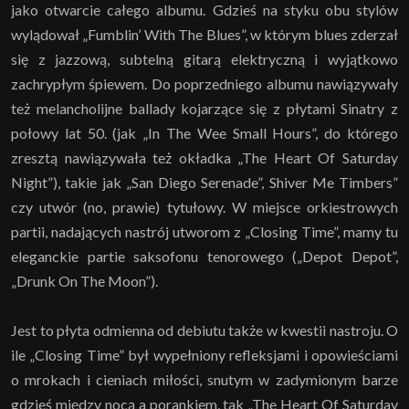
jako otwarcie całego albumu. Gdzieś na styku obu stylów
wylądował „Fumblin’ With The Blues”, w którym blues zderzał
się z jazzową, subtelną gitarą elektryczną i wyjątkowo
zachrypłym śpiewem. Do poprzedniego albumu nawiązywały
też melancholijne ballady kojarzące się z płytami Sinatry z
połowy lat 50. (jak „In The Wee Small Hours”, do którego
zresztą nawiązywała też okładka „The Heart Of Saturday
Night”), takie jak „San Diego Serenade”, Shiver Me Timbers”
czy utwór (no, prawie) tytułowy. W miejsce orkiestrowych
partii, nadających nastrój utworom z „Closing Time”, mamy tu
eleganckie partie saksofonu tenorowego („Depot Depot”,
„Drunk On The Moon”).
Jest to płyta odmienna od debiutu także w kwestii nastroju. O
ile „Closing Time” był wypełniony refleksjami i opowieściami
o mrokach i cieniach miłości, snutym w zadymionym barze
gdzieś między nocą a porankiem, tak „The Heart Of Saturday