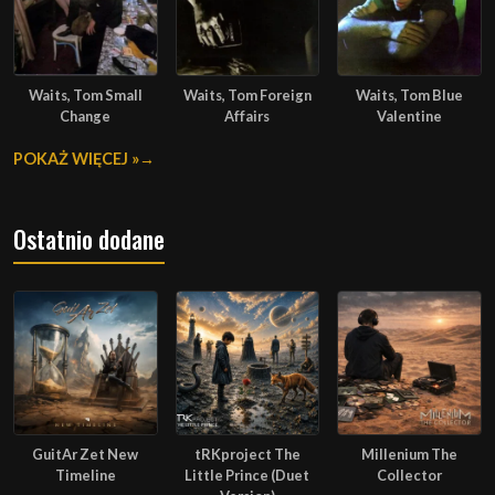
Waits, Tom Small
Waits, Tom Foreign
Waits, Tom Blue
Change
Affairs
Valentine
POKAŻ WIĘCEJ »
Ostatnio dodane
GuitAr Zet New
tRKproject The
Millenium The
Timeline
Little Prince (Duet
Collector