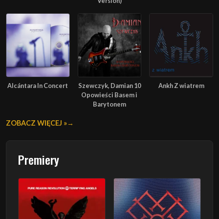
Version)
Alcántara In Concert
Szewczyk, Damian 10
Ankh Z wiatrem
Opowieści Basem i
Barytonem
ZOBACZ WIĘCEJ »
Premiery