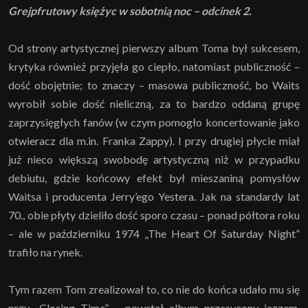
Grejpfrutowy księżyc w sobotnią noc – odcinek 2.
Od strony artystycznej pierwszy album Toma był sukcesem,
krytyka również przyjęła go ciepło, natomiast publiczność –
dość obojętnie; to znaczy – masowa publiczność, bo Waits
wyrobił sobie dość nieliczną, za to bardzo oddaną grupę
zaprzysięgłych fanów (w czym pomogło koncertowanie jako
otwieracz dla m.in. Franka Zappy). I przy drugiej płycie miał
już nieco większą swobodę artystyczną niż w przypadku
debiutu, gdzie końcowy efekt był mieszaniną pomysłów
Waitsa i producenta Jerry’ego Yestera. Jak na standardy lat
70., obie płyty dzieliło dość sporo czasu – ponad półtora roku
– ale w październiku 1974 „The Heart Of Saturday Night”
trafiło na rynek.
Tym razem Tom zrealizował to, co nie do końca udało mu się
przy „Closing Time” – powstał album przesycony jazzem,