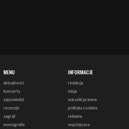
MENU
INFORMACJE
aktualności
redakcja
koncerty
misja
zapowiedzi
warunki prawne
recenzje
polityka cookies
zagrali
reklama
monografie
współpraca
artykuły
kontakt
wywiady