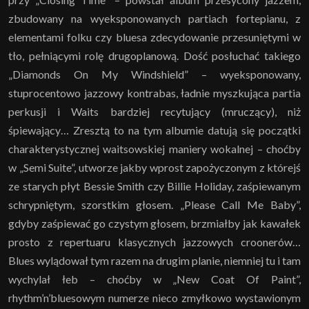
zbudowany na wyeksponowanych partiach fortepianu, z
elementami folku czy bluesa zdecydowanie przesuniętymi w
tło, pełniącymi rolę drugoplanową. Dość posłuchać takiego
„Diamonds On My Windshield” – wyeksponowany,
stuprocentowo jazzowy kontrabas, ładnie myszkująca partia
perkusji i Waits bardziej recytujący (mruczący), niż
śpiewający… Zresztą to na tym albumie datują się początki
charakterystycznej waitsowskiej maniery wokalnej – choćby
w „Semi Suite”, utworze jakby wprost zapożyczonym z którejś
ze starych płyt Bessie Smith czy Billie Holiday, zaśpiewanym
schrypniętym, szorstkim głosem. „Please Call Me Baby”,
gdyby zaśpiewać go czystym głosem, brzmiałby jak kawałek
prosto z repertuaru klasycznych jazzowych croonerów…
Blues wylądował tym razem na drugim planie, niemniej tu i tam
wychylał łeb – choćby w „New Coat Of Paint”,
rhythm’n’bluesowym numerze nieco zmyłkowo wystawionym