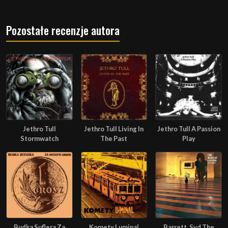
Pozostałe recenzje autora
Jethro Tull
Jethro Tull Living In
Jethro Tull A Passion
Stormwatch
The Past
Play
Budka Suflera Za
Komety Luminal
Barrett, Syd The