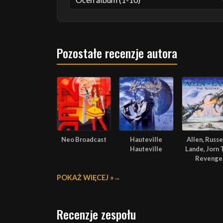
Pozostałe recenzje autora
Neo Broadcast
Hauteville
Allen, Russel
Hauteville
Lande, Jorn 
Revenge
POKAŻ WIĘCEJ »
Recenzje zespołu