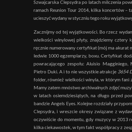
Szwajcarska Clepsydra po latach milczenia powr
ramach Reunion Tour 2014, kilka koncertów – t
ucieszyć wydany w styczniu tego roku wyjątko
Zacznijmy od tej wyjątkowości. Bo rzecz wyda
wielkości winylowej płyty, znajdziemy cztery 
ręcznie numerowany certyfikat (mój ma akurat 
ledwie 1000 egzemplarzy, boxu. Certyfikat do
powracającego zespołu: Aluisio Magginiego, 
Pietro Duki. A i to nie wszystkie atrakcje
3654 
folder, również wielkości winyla, w którym fani
Mamy zatem mnóstwo archiwalnych zdjęć muzyków
w latach osiemdziesiątych, na długo przed po
bandzie Angels Eyes. Kolejne rozdziały przypomi
Clepsydra, i wreszcie okresy związane z wyd
oczywiście do momentu, gdy muzycy w 2013 ro
kilka ciekawostek, w tym fakt współpracy z ze