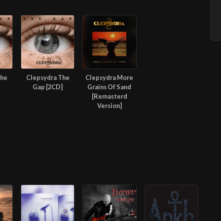
The
Clepsydra The
Clepsydra More
Gap [2CD]
Grains Of Sand
[Remasterd
Version]