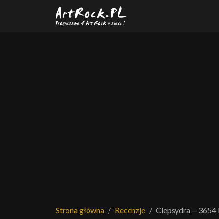
Przejdź do treści głównej
Strona główna
Recenzje
Clepsydra ─ 3654