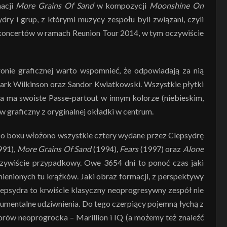
macji
More Grains Of Sand
w kompozycji
Moonshine On
dry i grup, z którymi muzycy zespołu byli związani, czyli
a koncertów w ramach Reunion Tour 2014, w tym oczywiście
ronie graficznej warto wspomnieć, że odpowiadają za nią
ark Wilkinson oraz Sandor Kwiatkowski. Wszystkie płytki
da ma swoiste Passe-partout w innym kolorze (niebieskim,
 graficzny z oryginalnej okładki w centrum.
 Do boxu włożono wszystkie cztery wydane przez Clepsydrę
991),
More Grains Of Sand
(1994),
Fears
(1997) oraz
Alone
 oczywiście przypadkowy. Owe 3654 dni to ponoć czas jaki
ienionych tu krążków. Jaki obraz formacji, z perspektywy
 Clepsydra to krwiście klasyczny neoprogresywny zespół nie
trumentalne udziwnienia. Do tego czerpiący pojemną łychą z
orów neoprogrocka – Marillion i IQ (a możemy też znaleźć