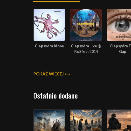
Clepsydra Alone
Clepsydra Live @
Clepsydra 
RoSfest 2014
Gap
POKAŻ WIĘCEJ »
Ostatnio dodane