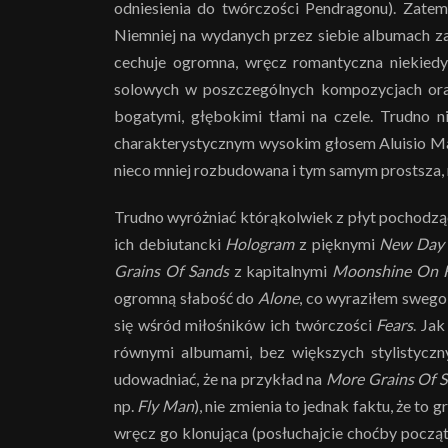
odniesienia do twórczości Pendragonu). Zatem 
Niemniej na wydanych przez siebie albumach z
cechuje ogromna, wręcz romantyczna niekiedy,
solowych w poszczególnych kompozycjach ora
bogatymi, głębokimi tłami na czele. Trudno 
charakterystycznym wysokim głosem Aluisio Ma
nieco mniej rozbudowana i tym samym prostsza, n
Trudno wyróżniać którąkolwiek z płyt pochodz
ich debiutancki
Hologram
z pięknymi
New Day 
Grains Of Sands
z kapitalnymi
Moonshine On H
ogromną słabość do
Alone
, co wyraziłem sweg
się wśród miłośników ich twórczości
Fears
. Ja
równymi albumami, bez większych stylistyczny
udowadniać, że na przykład na
More Grains Of 
np.
Fly Man
), nie zmienia to jednak faktu, że to
wręcz go klonująca (posłuchajcie choćby począ