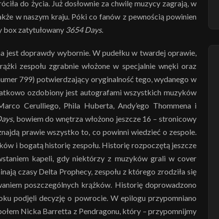
óciła do życia. Już dosłownie za chwilę muzycy zagrają, w
akże w naszym kraju. Póki co fanów z pewnością powinien
wy box zatytułowany
3654 Days
.
na jest doprawdy wybornie. W pudełku w twardej oprawie,
krążki zespołu zgrabnie włożone w specjalnie wnęki oraz
numer 799) potwierdzający oryginalność tego, wydanego w
datkowo ozdobiony jest autografami wszystkich muzyków
Marco Cerulliego, Phila Huberta, Andy’ego Thommena i
Days
, bowiem do wnętrza włożono jeszcze 16 – stronicowy
 znajdą prawie wszystko to, co powinni wiedzieć o zespole.
 i bogatą historię zespołu. Historię rozpoczętą jeszcze
wstaniem kapeli, gdy niektórzy z muzyków grali w cover
nają czasy Delta Prophecy, zespołu z którego zrodziła się
awaniem poszczególnych krążków. Historię doprowadzono
ku podjęli decyzję o powrocie. W epilogu przypomniano
społem Nicka Barretta z Pendragonu, który – przypomnijmy