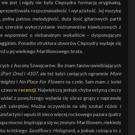
nie jest i nigdy nie była Clepsydra formacją oryginalną.
aprezentowała rozpoznawalność i wyrazistość. Jej muzykę
 pełna patosu melodyjność, duża ilość gitarowych partii
z szerokie wykorzystanie instrumentów klawiszowych z
nie wspomnieć o niebanalnym wokaliście – dysponującym
gginim. Ponadto struktura utworów Clepsydry wydaje się
iż u jej wielkiego Marillionowego brata.
ących z Ascony Szwajcarów. Bo znam fanów uwielbiających
(Part One)
i
4107
, ale też ludzi ceniących ogromnie
More
eights
i
No Place For Flowers
na czele. Sam mam z kolei
o czasu w
recenzji
. Największą jednak chyba estymą cieszy
k widać z powyższego wyłania się obraz grupy z naprawdę
ch zakrętów. Można oczywiście na siłę szukać różnic i
Sand
artyści wpuścili nieco więcej rockowego pazura (patrz
 grupa mocno inspirująca się wczesnym Marillionem, niekiedy
tku krótkiego
Sandflow
z
Hologram
), a jednak robiąca to z