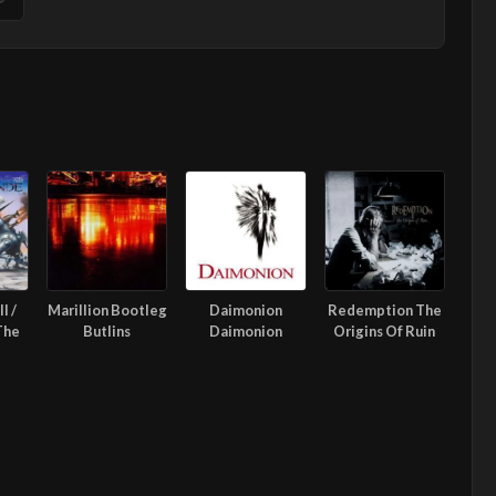
l /
Marillion Bootleg
Daimonion
Redemption The
The
Butlins
Daimonion
Origins Of Ruin