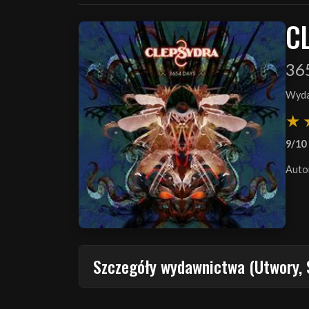
C
36
Wyda
9/10
Auto
Szczegóły wydawnictwa (Utwory, 