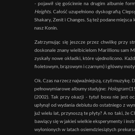
- pojawił się gościnnie na drugim albumie for
Heights
. Całość uzupełniono dyskografią Clepsy
Shakary, Zenit i Changes. Są też podane miejsc
nasz Konin.
Zatrzymując się jeszcze przez chwilkę przy st
doskonale znany wielbicielom Marillionu sam M
zyskały nowe okładki, które ujednolicono. Każ
fioletowym, brązowym i czarnym) i główny motyw
Ok. Czas na rzecz najważniejszą, czyli muzykę.
pełnowymiarowe albumy studyjne:
Hologram
(1
(2002). Tak przy okazji - tytuł boxu nie jest
upłynął od wydania debiutu do ostatniego z wym
już wielu lat, przynoszą te płyty? A no taki, że
bawiący się w jakieś wielkie eksperymenty i ins
wyłonionych w latach osiemdziesiątych prekurs