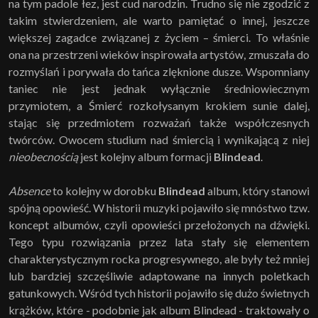
na tym padole łez, jest cud narodzin. Trudno się nie zgodzić z
takim stwierdzeniem, ale warto pamiętać o innej, jeszcze
większej zagadce związanej z życiem – śmierci. To właśnie
ona na przestrzeni wieków inspirowała artystów, zmuszała do
rozmyślań i porywała do tańca zlęknione dusze. Wspomniany
taniec nie jest jednak wyłącznie średniowiecznym
przymiotem, a Śmierć rozkołysanym krokiem sunie dalej,
stając się przedmiotem rozważań także współczesnych
twórców. Owocem studium nad śmiercią i wynikającą z niej
nieobecnością
jest kolejny album formacji
Blindead
.
Absence
to kolejny w dorobku
Blindead
album, który stanowi
spójną opowieść. W historii muzyki pojawiło się mnóstwo tzw.
koncept albumów, czyli opowieści przełożonych na dźwięki.
Tego typu rozwiązania przez lata stały się elementem
charakterystycznym rocka progresywnego, ale były też mniej
lub bardziej szczęśliwie adaptowane na innych poletkach
gatunkowych. Wśród tych historii pojawiło się dużo świetnych
krążków, które - podobnie jak album Blindead - traktowały o