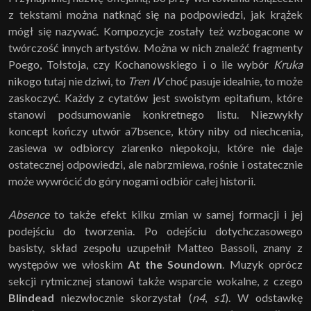
z tekstami można natknąć się na podpowiedzi, jak krążek
mógł się nazywać. Kompozycje zostały też wzbogacone w
twórczość innych artystów. Można w nich znaleźć fragmenty
Poego, Tołstoja, czy Kochanowskiego i o ile wybór
Kruka
nikogo tutaj nie dziwi, to
Tren IV
choć pasuje idealnie, to może
zaskoczyć. Każdy z cytatów jest swoistym epitafium, które
stanowi podsumowanie konkretnego listu. Niezwykły
koncept kończy utwór a7bsence, który niby od niechcenia,
zasiewa w odbiorcy ziarenko niepokoju, które nie daje
ostatecznej odpowiedzi, ale nabrzmiewa, rośnie i ostatecznie
może wywrócić do góry nogami odbiór całej historii.
Absence
to także efekt kilku zmian w samej formacji i jej
podejściu do tworzenia. Po odejściu dotychczasowego
basisty, skład zespołu uzupełnił Matteo Bassoli, znany z
występów we włoskim
At the Soundown
. Muzyk oprócz
sekcji rytmicznej stanowi także wsparcie wokalne, z czego
Blindead
niezwłocznie skorzystał (
n4
,
s1
). W odstawkę