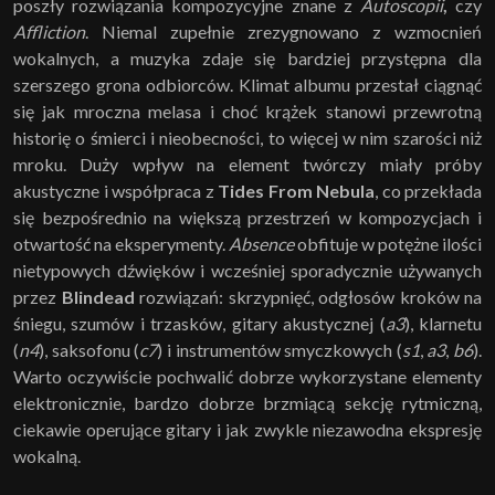
poszły rozwiązania kompozycyjne znane z
Autoscopii
,
czy
Affliction
. Niemal zupełnie zrezygnowano z wzmocnień
wokalnych, a muzyka zdaje się bardziej przystępna dla
szerszego grona odbiorców. Klimat albumu przestał ciągnąć
się jak mroczna melasa i choć krążek stanowi przewrotną
historię o śmierci i nieobecności, to więcej w nim szarości niż
mroku. Duży wpływ na element twórczy miały próby
akustyczne i współpraca z
Tides From Nebula
, co przekłada
się bezpośrednio na większą przestrzeń w kompozycjach i
otwartość na eksperymenty.
Absence
obfituje w potężne ilości
nietypowych dźwięków i wcześniej sporadycznie używanych
przez
Blindead
rozwiązań: skrzypnięć, odgłosów kroków na
śniegu, szumów i trzasków, gitary akustycznej (
a3
), klarnetu
(
n4
), saksofonu (
c7
) i instrumentów smyczkowych (
s1
,
a3
,
b6
).
Warto oczywiście pochwalić dobrze wykorzystane elementy
elektronicznie, bardzo dobrze brzmiącą sekcję rytmiczną,
ciekawie operujące gitary i jak zwykle niezawodna ekspresję
wokalną.