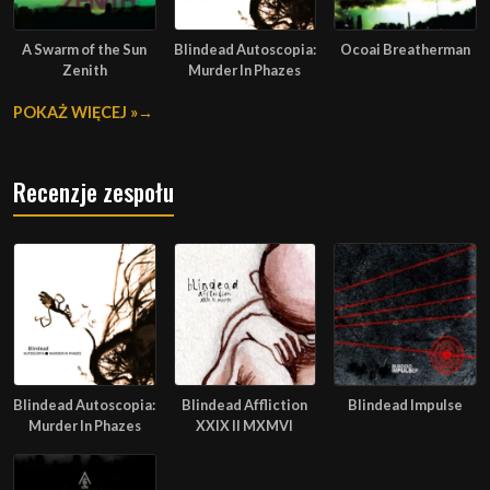
A Swarm of the Sun
Blindead Autoscopia:
Ocoai Breatherman
Zenith
Murder In Phazes
POKAŻ WIĘCEJ »
Recenzje zespołu
Blindead Autoscopia:
Blindead Affliction
Blindead Impulse
Murder In Phazes
XXIX II MXMVI