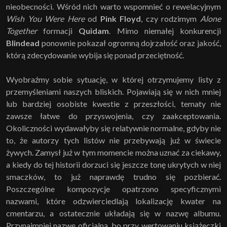
nieobecności. Wśród nich warto wspomnieć o rewelacyjnym
Wish You Were Here
od
Pink Floyd
, czy rodzimym
Alone
Together
formacji
Quidam
. Mimo niemałej konkurencji
Blindead
ponownie pokazał ogromną dojrzałość oraz jakość,
którą zdecydowanie wybija się ponad przeciętność.
Wyobraźmy sobie sytuację, w której otrzymujemy listy z
przemyśleniami naszych bliskich. Pojawiają się w nich mniej
lub bardziej osobiste kwestie z przeszłości, tematy nie
zawsze łatwe do przyswojenia, czy zaakceptowania.
Okoliczności wydawałyby się relatywnie normalne, gdyby nie
to, że autorzy tych listów nie przebywają już w świecie
żywych. Zamysł już w tym momencie można uznać za ciekawy,
a kiedy do tej historii dorzuci się jeszcze tonę ukrytych w niej
smaczków, to już naprawdę trudno się pozbierać.
Poszczególne kompozycje opatrzono specyficznymi
nazwami, które odzwierciedlają lokalizację kwater na
cmentarzu, a ostatecznie układają się w nazwę albumu.
Przynajmniej nazwę oficjalną, bo przy wertowaniu książeczki