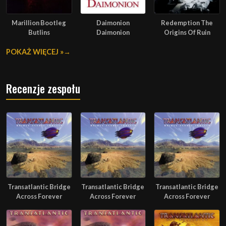
Marillion Bootleg
Daimonion
Redemption The
Butlins
Daimonion
Origins Of Ruin
POKAŻ WIĘCEJ »
Recenzje zespołu
Transatlantic Bridge
Transatlantic Bridge
Transatlantic Bridge
Across Forever
Across Forever
Across Forever