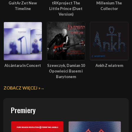
GuitAr Zet New
tRKproject The
Millenium The
Timeline
Little Prince (Duet
Collector
Version)
Alcántara In Concert
Szewczyk, Damian 10
Ankh Z wiatrem
Opowieści Basem i
Barytonem
ZOBACZ WIĘCEJ »
Premiery