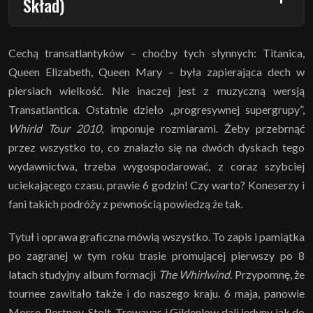
Skład)
Cechą transatlantyków – choćby tych słynnych: Titanica,
Queen Elizabeth, Queen Mary – była zapierająca dech w
piersiach wielkość. Nie inaczej jest z muzyczną wersją
Transatlantica. Ostatnie dzieło „progresywnej supergrupy”,
Whirld Tour 2010
, imponuje rozmiarami. Żeby przebrnąć
przez wszystko to, co znalazło się na dwóch dyskach tego
wydawnictwa, trzeba wygospodarować, z coraz szybciej
uciekającego czasu, prawie 6 godzin! Czy warto? Koneserzy i
fani takich podróży z pewnością powiedzą że tak.
Tytuł i oprawa graficzna mówią wszystko. To zapis i pamiątka
po zagranej w tym roku trasie promującej pierwszy po 8
latach studyjny album formacji
The Whirlwind
. Przypomnę, że
tournee zawitało także i do naszego kraju. 6 maja, panowie
Morse, Portnoy, Stolt, Trewavas i Gildenlow dali jedyny jak do