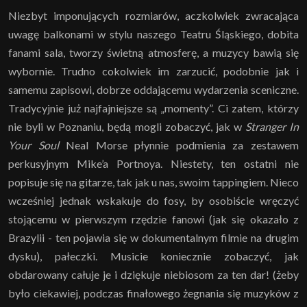
Niezbyt imponujących rozmiarów, aczkolwiek zwracająca
uwagę balkonami w stylu naszego Teatru Śląskiego, dobita
fanami sala, tworzy świetną atmosferę, a muzycy bawią się
wybornie. Trudno cokolwiek im zarzucić, podobnie jak i
samemu zapisowi, dobrze oddającemu wydarzenia sceniczne.
Tradycyjnie już najfajniejsze są „momenty”. Ci zatem, którzy
nie byli w Poznaniu, będą mogli zobaczyć, jak w
Stranger In
Your Soul
Neal Morse płynnie podmienia za zestawem
perkusyjnym Mike’a Portnoya. Niestety, ten ostatni nie
popisuje się na gitarze, tak jak u nas, swoim tappingiem. Nieco
wcześniej jednak wskakuje do fosy, by osobiście wręczyć
stojącemu w pierwszym rzędzie fanowi (jak się okazało z
Brazylii - ten pojawia się w dokumentalnym filmie na drugim
dysku), pałeczki. Musicie koniecznie zobaczyć, jak
obdarowany całuje je i dziękuje niebiosom za ten dar! (żeby
było ciekawiej, podczas finałowego żegnania się muzyków z