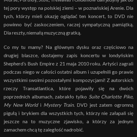
tej pory występ na polskiej ziemi – w poznańskiej Arenie. Dla
tych, którzy mieli okazję oglądać ten koncert, to DVD nie
powinno być zaskoczeniem, raczej sympatyczną pamiątką.
Dla reszty, niemałą muzyczną gratką.
Co my tu mamy? Na głównym dysku oraz częściowo na
drugiej blaszce, dostajemy zapis koncertu w londyńskim
Shepherd’s Bush Empire z 21 maja 2010 roku. Artyści zagrali
podczas niego w całości ostatni album i uzupełnili go prawie
wszystkimi swoimi pozostałymi kompozycjami! Z autorskich
rzeczy Transatlantica, które pojawiły się na dwóch
poprzednich albumach, zabrakło tylko
Suite Charlotte Pike,
My New World
i
Mystery Train
. DVD jest zatem ogromną
pigułą i brykiem dla wszystkich tych, którzy nie załapali się
jeszcze na to muzyczne zjawisko, a którzy za jednym
zamachem chcą tę zaległość nadrobić.