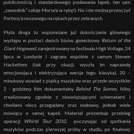
publicznością i standardowego podawania łapek, ten sam
„zawodnik” całuje Morse’a w rękę!). No i nie można przeoczyć
Portnoy’a noszonego na rękach przez zebranych.
Płyta druga to wspomniane już dokończenie głównego
występu w postaci dwóch bisów, genesisowy
Return of the
Giant Hogweed
, zarejestrowany na festiwalu High Voltage, 24
lipca w Londynie i zagrany wspólnie z samym Stevem
Hackettem (tak przy okazji, wyszła im naprawdę
emocjonująca i elektryzująca wersja tego klasyka), 20 –
minutowy wywiad z piątką muzyków oraz przede wszystkim
2 - godzinny film dokumentalny
Behind The Scenes
. Niby
zrealizowany zgodnie z obowiązującymi schematami i
chwilami nieco przegadany oraz nudnawy, jednak wiele
mówiący o samej kapeli. Materiał prezentuje przebieg
operacji
Whirld Tour 2010
, poczynając od spotkania
muzyków podczas pierwszej próby w studiu, po finałowy