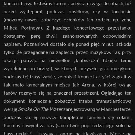
koncert trasy. Jesteśmy zatem z artystami w garderobach, tuż
przed występami, podczas posiłków, czy w tourbusie
(możemy nawet zobaczyć członków ich rodzin, np. żonę
Mike’a Portnoya). Z każdego koncertowego przystanku
dostajemy parę chwil zaanonsowanych odpowiednim
napisem. Poznaniowi dostało się ponad pięć minut, szkoda
tylko, że przegadane na zapleczu przez muzyków. Tak przy
okazji: patrząc na niewielkie „klubiszcza” (dzięki temu
wypełnione po brzegi), w których przyszło grać muzykom
podczas tej trasy, żałuję, że polski koncert artyści zagrali w
tak mało kameralnym miejscu jak Arena, w której tysiąc
fanów rozmyło się na znacznej przestrzeni. Oglądając ten
dokument koniecznie zobaczyć trzeba transatlanticową
wersję
Smoke On The Water
zarejestrowaną w Manchesterze,
podczas której muzycy kompletnie zamienili się rolami.
Portnoy chwycił za bas (sam utwór poprzedza jego solo na
bass pedals!), Trewavas zagrał na klawiszach, Morse na