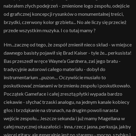
nabrałem złych podejrzeń - zmienione logo zespołu, odejście
od graficznej koncepcji rysunków o monumentalnej treści,
brzydki, czerwony kolor grzbietu... No ale liczy się przecież
przede wszystkim muzyka. I co tutaj mamy ?
Hm...zacznę od tego, że zespół zmienił nieco skład - w miejsce
dawnego basisty pojawił się Brad Kaiser - tyle że... perkusista!
Bas przeszedł w ręce Wayne'a Gardnera, zaś jego bratu -
tradycyjnie autorowi całego materiału - dobył do
instrumentarium ...puzon.... Oczywiście musiało to
poskutkować zmianami w brzmieniu zespołu i poskutkowało.
Początek Gameface i całej zresztą płytki wypada bardzo
ciekawie - słychać trzaski analogu, na jednym kanale kobiecy
głos i brzdąkanie na strunach, na drugim powoli narasta
wejście zespołu... Jeszcze sekunda i już mamy Magellana w
całej muzycznej okazałości - inna, rzecz jasna, perkusja, jakby
więcej gitary, ale generalnie jest po staremu - mocno, szybko i