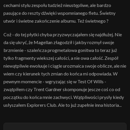
cechami stylu zespołu tudzież nieustępliwe, ale bardzo
pasujące do reszty dźwięki wspomnianego fletu. Świetny
utwór i świetne zakończenie albumu. Też świetnego ?
Coż - do tej płytki chyba przyzwyczajałem się najdłużej. Nie
da się ukryć, że Magellan złagodził i jakby rozmył swoje
brzmienie - szaleńcza progmetalowa gonitwa to teraz już
tylko fragmenty wiekszej całości, a nie owa całość. Zespół
niewątpliwie ewoluuje i ciągle urozmaica swoje oblicze, ale nie
wiem czy kierunek tych zmian do końca mi odpowiada. W
pewnym momencie - wgryzając się w Test Of Wills -
zwątpiłem czy Trent Gardner skomponuje jescze coś co od
początku do końca mnie zachwyci. Wątpliwości prysły kiedy
usłyszałem Explorers Club. Ale to już zupełnie inna historia...