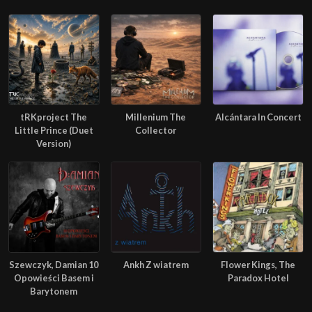
tRKproject The
Millenium The
Alcántara In Concert
Little Prince (Duet
Collector
Version)
Szewczyk, Damian 10
Ankh Z wiatrem
Flower Kings, The
Opowieści Basem i
Paradox Hotel
Barytonem