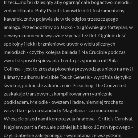
trzeci....może i dziesiąty aby ogarnąć całe bogactwo melodii i
zmian klimatu. Bully Pulpit stanowi krótki, instrumentalny
kawałek, znów pojawia sie w tle odgłos trzeszczącego
analogu. Przechodzimy do Jacko - tu głównie gra fortepian, w
pewnym momencie wyraźnie słychać też flet. Ogólnie dość
spokojny i lekki brzmieniowo utwór o wielu ślicznych
melodiach - czyżby kolejna ballada ? Na Crucible podczas
zwrotki sposób śpiewania Trenta przypomina mi Phila
Collinsa - jest to zresztą piosenka przywodząca nieco na myśl
klimaty z albumu Invisible Touch Genesis - wyróżnia się tylko
świetne, podniosłe zakończenie. Preaching The Converted
zaskakuje transowym, skomplikowanym rytmicznie
podkładem. Melodie - owszem i ładne, niemniej trochę to
wszystko - jak na standarty Magellana - za monotonne.
Wreszcie przed nami kompozycja finałowa - Critic's Carnival.
Najpierw partia fletu, ale później już blisko 10 min typowego -
czyli diabelnie zakręconego - wymiatania ze wszystkimi