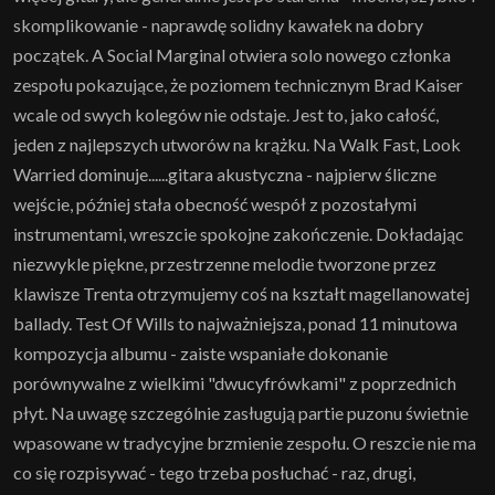
skomplikowanie - naprawdę solidny kawałek na dobry
początek. A Social Marginal otwiera solo nowego członka
zespołu pokazujące, że poziomem technicznym Brad Kaiser
wcale od swych kolegów nie odstaje. Jest to, jako całość,
jeden z najlepszych utworów na krążku. Na Walk Fast, Look
Warried dominuje......gitara akustyczna - najpierw śliczne
wejście, później stała obecność wespół z pozostałymi
instrumentami, wreszcie spokojne zakończenie. Dokładając
niezwykle piękne, przestrzenne melodie tworzone przez
klawisze Trenta otrzymujemy coś na kształt magellanowatej
ballady. Test Of Wills to najważniejsza, ponad 11 minutowa
kompozycja albumu - zaiste wspaniałe dokonanie
porównywalne z wielkimi "dwucyfrówkami" z poprzednich
płyt. Na uwagę szczególnie zasługują partie puzonu świetnie
wpasowane w tradycyjne brzmienie zespołu. O reszcie nie ma
co się rozpisywać - tego trzeba posłuchać - raz, drugi,