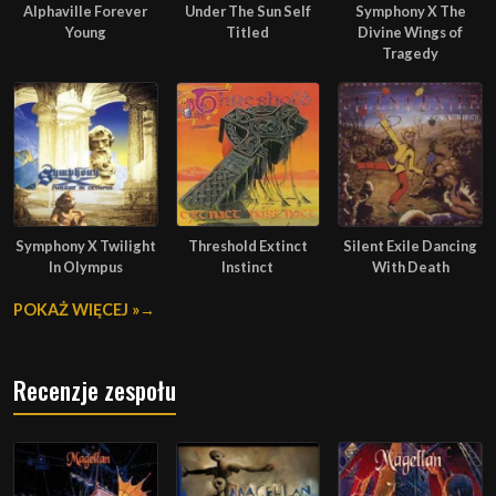
Alphaville Forever
Under The Sun Self
Symphony X The
Young
Titled
Divine Wings of
Tragedy
Symphony X Twilight
Threshold Extinct
Silent Exile Dancing
In Olympus
Instinct
With Death
POKAŻ WIĘCEJ »
Recenzje zespołu