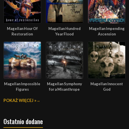
Magellan Hour Of
Magellan Hundred
Magellan Impending
Restoration
Year Flood
Ascension
Magellan Impossible
Magellan Symphony
Magellan Innocent
Figures
for a Misanthrope
God
POKAŻ WIĘCEJ »
Ostatnio dodane