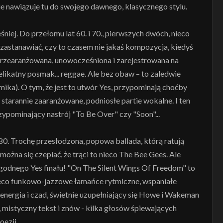
e nawiązuje tu do swojego dawnego, klasycznego stylu.
śniej. Do przełomu lat 60. i 70., pierwszych dwóch, nieco
zastanawiać, czy to czasem nie jakaś kompozycja, kiedyś
przearanżowana, unowocześniona i zarejestrowana na
elikatny posmak... reggae. Ale bez obaw – to zaledwie
mika). O tym, że jest to utwór Yes, przypominają choćby
starannie zaaranżowane, podniosłe partie wokalne. I ten
zypominający nastrój "To Be Over" czy "Soon"...
80. Trochę przesłodzona, popowa ballada, którą ratują
ożna się czepiać, że trąci to nieco The Bee Gees. Ale
 godnego Yes finału! "On The Silent Wings Of Freedom" to
eco funkowo-jazzowe łamańce rytmiczne, wspaniałe
), energia i czad, świetnie uzupełniający się Howe i Wakeman
 mistyczny tekst i znów - kilka głosów śpiewających
oezji.