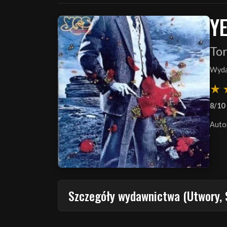
Y
To
Wyda
8/10
Auto
Szczegóły wydawnictwa (Utwory, 