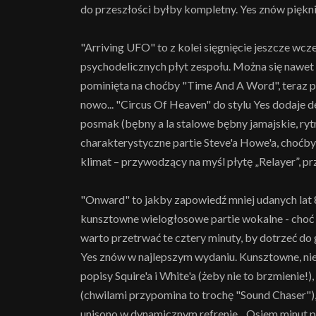
do przeszłości byłby kompletny. Yes znów piękni
"Arriving UFO" to z kolei sięgnięcie jeszcze wcze
psychodelicznych płyt zespołu. Można się nawet 
pominięta na choćby "Time And A Word", teraz 
nowo... "Circus Of Heaven" do stylu Yes dodaje d
posmak (bębny a la stalowe bębny jamajskie, ryt
charakterystyczne partie Steve'a Howe'a, choćby 
klimat – przywodzący na myśl płytę „Relayer”, pr
"Onward" to jakby zapowiedź mniej udanych lat 
kunsztowne wielogłosowe partie wokalne - choć m
warto przetrwać te cztery minuty, by dotrzeć do
Yes znów w najlepszym wydaniu. Kunsztowne, ni
popisy Squire'a i White'a (żeby nie to brzmienie!
(chwilami przypomina to trochę "Sound Chaser"),
unisono w dynamicznym refrenie... Osiem minut p