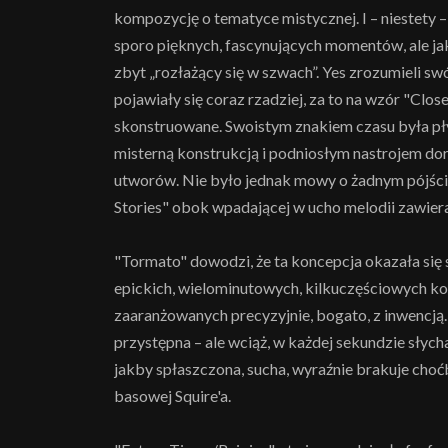
kompozycję o tematyce mistycznej. I – niestety
sporo pięknych, fascynujących momentów, ale jak
zbyt „rozłażący się w szwach”. Yes zrozumieli sw
pojawiały się coraz rzadziej, za to na wzór "Clos
skonstruowane. Swoistym znakiem czasu była pł
misterną konstrukcją i podniosłym nastrojem doró
utworów. Nie było jednak mowy o żadnym pójści
Stories" obok wpadającej w ucho melodii zawiera
"Tormato" dowodzi, że ta koncepcja okazała się 
epickich, wielominutowych, kilkuczęściowych ko
zaaranżowanych precyzyjnie, bogato, z inwencją.
przystępna – ale wciąż, w każdej sekundzie słycha
jakby spłaszczona, sucha, wyraźnie brakuje choć
basowej Squire'a.