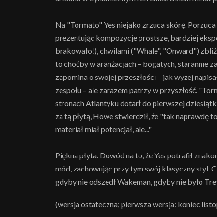
Na "Tormato" Yes niejako zrzuca skórę. Porzuca 
prezentując kompozycje prostsze, bardziej eksp
brakowało!), chwilami ("Whale", "Onward") zbliża
to choćby w aranżacjach – bogatych, starannie 
zapomina o swojej przeszłości – jak wyżej napisa
zespołu – ale zarazem patrzy w przyszłość. "Tor
stronach Atlantyku dotarł do pierwszej dziesiątk
za tą płytą, Howe stwierdził, że "tak naprawdę t
materiał miał potencjał, ale..."
Piękna płyta. Dowód na to, że Yes potrafił znak
mód, zachowując przy tym swój klasyczny styl. C
gdyby nie odszedł Wakeman, gdyby nie było Trev
(wersja ostateczna; pierwsza wersja: koniec list