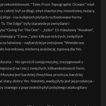
 – przekombinowali. "Tales From Topographic Oceans" miał
o całość był za długi, zbyt chaotyczny, monotonny, nużący,
ój błąd - i na kolejnych płytach rozbudowane formy
e To The Edge" były starannie przemyślane i
yta "Going For The One" – „tylko" 15-minutowy "Awaken",
wnujący "Close..." plus kilka prostszych, zwięzłych
u na łatwiznę – najbardziej przebojowe "Wonderous
ło koronkową, misterną aranżację, typową dla Yes.
słuszna – Yes uprościł swoją muzykę, zrezygnował z
mpozycji na rzecz zwięzłych, kilkuminutowych form,
 Muzyka jest bardziej chwytliwa, prostsza, bardziej
ć stary, dobry Yes. Niestety, wadą płyty jest jej produkcja –
by znanego z poprzednich płyt potężnego ataku gitary