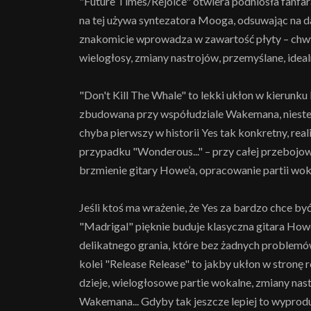
"Future Times/Rejoice" otwiera podniosła fanf
na tej używa syntezatora Mooga, odsuwając na da
znakomicie wprowadza w zawartość płyty – chwy
wielogłosy, zmiany nastrojów, przemyślane, idealn
"Don't Kill The Whale" to lekki ukłon w kierunku
zbudowana przy współudziale Wakemana, niestet
chyba pierwszy w historii Yes tak konkretny, real
przypadku "Wonderous..." – przy całej przebojowo
brzmienie gitary Howe’a, opracowanie partii woka
Jeśli ktoś ma wrażenie, że Yes za bardzo chce by
"Madrigal" pięknie buduje klasyczna gitara How
delikatnego grania, które bez żadnych problemó
kolei "Release Release" to jakby ukłon w stronę
dzieje, wielogłosowe partie wokalne, zmiany nas
Wakemana... Gdyby tak jeszcze lepiej to wyprod