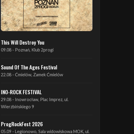
This Will Destroy You
09.08 - Poznań, Klub 2progi
Sound Of The Ages Festival
22.08 - Ćmielów, Zamek Ćmielów
INO-ROCK FESTIVAL
29.08 - Inowrocław, Plac Imprez, ul.
Wierzbińskiego 9
ProgRockFest 2026
05.09 - Legionowo, Sala widowiskowa MOK, ul.
Piłsudskiego 41
Antimatter + Sleeping Pulse