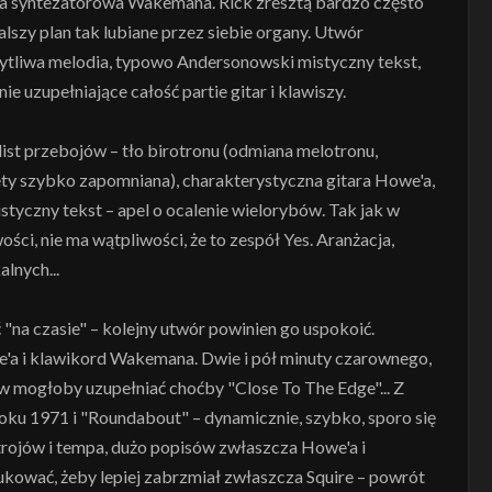
ara syntezatorowa Wakemana. Rick zresztą bardzo często
lszy plan tak lubiane przez siebie organy. Utwór
tliwa melodia, typowo Andersonowski mistyczny tekst,
ie uzupełniające całość partie gitar i klawiszy.
 list przebojów – tło birotronu (odmiana melotronu,
y szybko zapomniana), charakterystyczna gitara Howe'a,
istyczny tekst – apel o ocalenie wielorybów. Tak jak w
ści, nie ma wątpliwości, że to zespół Yes. Aranżacja,
lnych...
ć "na czasie" – kolejny utwór powinien go uspokoić.
e'a i klawikord Wakemana. Dwie i pół minuty czarownego,
w mogłoby uzupełniać choćby "Close To The Edge"... Z
 roku 1971 i "Roundabout" – dynamicznie, szybko, sporo się
trojów i tempa, dużo popisów zwłaszcza Howe'a i
ukować, żeby lepiej zabrzmiał zwłaszcza Squire – powrót