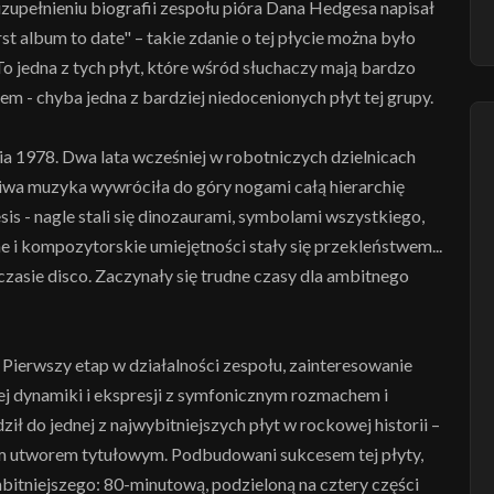
 uzupełnieniu biografii zespołu pióra Dana Hedgesa napisał
st album to date" – takie zdanie o tej płycie można było
To jedna z tych płyt, które wśród słuchaczy mają bardzo
m - chyba jedna z bardziej niedocenionych płyt tej grupy.
nia 1978. Dwa lata wcześniej w robotniczych dzielnicach
iwa muzyka wywróciła do góry nogami całą hierarchię
is - nagle stali się dinozaurami, symbolami wszystkiego,
 i kompozytorskie umiejętności stały się przekleństwem...
asie disco. Zaczynały się trudne czasy dla ambitnego
ł. Pierwszy etap w działalności zespołu, zainteresowanie
j dynamiki i ekspresji z symfonicznym rozmachem i
 do jednej z najwybitniejszych płyt w rockowej historii –
ym utworem tytułowym. Podbudowani sukcesem tej płyty,
bitniejszego: 80-minutową, podzieloną na cztery części