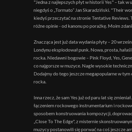
"Jedna z najlepszych płyt w historii Yes" – tak w
niegdyś o „Tormato” Jan Skaradziński. "Their wor
kiedyś przeczytać na stronie Tentative Reviews. 
różne opinie - od kanonu po porażkę. Moim zdanie
Znacząca jest już data wydania płyty – 20 wrześ
Londynu eksplodował punk. Nowa, prosta, hałaśl
rocka. Niedawni bogowie – Pink Floyd, Yes, Genes
co najgorsze w muzyce. Nagle wysokie techniczne
Dodajmy do tego jeszcze megapopularne w tym cz
rocka.
Inna rzecz, że sam Yes już od paru lat się zmienia
łączeniem rockowego instrumentarium i rockowe
sposobem konstruowania kompozycji, doprowadził
„Close To The Edge", z misternie skonstruowan
muzycy postanowili się porwać na coś jeszcze am