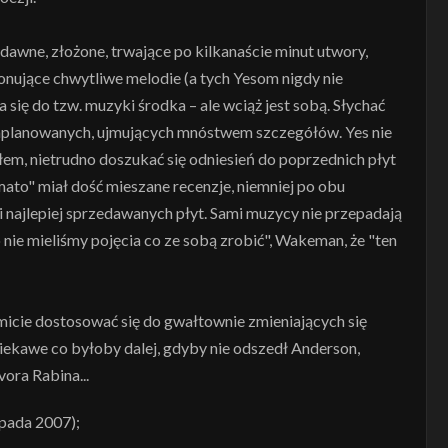
dawne, złożone, trwające po kilkanaście minut utwory,
onujące chwytliwe melodie (a tych Yesom nigdy nie
 się do tzw. muzyki środka – ale wciąż jest sobą. Słychać
zaplanowanych, ujmujących mnóstwem szczegółów. Yes nie
łem, nietrudno doszukać się odniesień do poprzednich płyt
mato" miał dość mieszane recenzje, niemniej po obu
i najlepiej sprzedawanych płyt. Sami muzycy nie przepadają
o nie mieliśmy pojęcia co ze sobą zrobić", Wakeman, że "ten
omicie dostosować się do gwałtownie zmieniających się
iekawe co byłoby dalej, gdyby nie odszedł Anderson,
ora Rabina...
opada 2007);