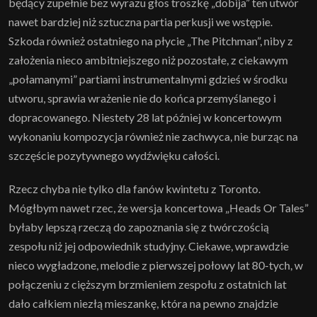
będący zupełnie bez wyrazu głos troszkę „dobija” ten utwór
nawet bardziej niż sztuczna partia perkusji we wstępie.
Szkoda również ostatniego na płycie „The Pitchman”, niby z
założenia nieco ambitniejszego niż pozostałe, z ciekawym
„połamanymi” partiami instrumentalnymi gdzieś w środku
utworu, sprawia wrażenie nie do końca przemyślanego i
dopracowanego. Niestety 28 lat później w koncertowym
wykonaniu kompozycja również nie zachwyca, nie burząc na
szczęście pozytywnego wydźwięku całości.
Rzecz chyba nie tylko dla fanów kwintetu z Toronto.
Mógłbym nawet rzec, że wersja koncertowa „Heads Or Tales”
byłaby lepszą rzeczą do zapoznania się z twórczością
zespołu niż jej odpowiednik studyjny. Ciekawe, wprawdzie
nieco wygładzone, melodie z pierwszej połowy lat 80-tych, w
połączeniu z cięższym brzmieniem zespołu z ostatnich lat
dało całkiem niezłą mieszankę, która na pewno znajdzie