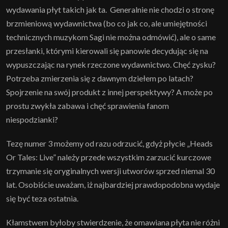
wydawania płyt takich jak ta. Generalnie nie chodzi o stronę
brzmieniową wydawnictwa (bo co jak co, ale umiejętności
technicznych muzykom Sagi nie można odmówić), ale o same
przesłanki, którymi kierowali się panowie decydując się na
wypuszczając na rynek rzeczone wydawnictwo. Chęć zysku?
Potrzeba zmierzenia się z dawnym dziełem po latach?
Spojrzenie na swój produkt z innej perspektywy? A może po
prostu zwykła zabawa i chęć sprawienia fanom
niespodzianki?
Tezę numer 3 możemy od razu odrzucić, gdyż płycie „Heads
Or Tales: Live” należy przede wszystkim zarzucić kurczowe
trzymanie się oryginalnych wersji utworów sprzed niemal 30
lat. Osobiście uważam, iż najbardziej prawdopodobna wydaje
się być teza ostatnia.
Kłamstwem byłoby stwierdzenie, że omawiana płyta nie różni