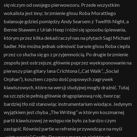
się niczym od swojego pierwowzoru. Przede wszystkim
wokalista jest inny; brzmienie głosu Roba Morattiego
balansuje gdzieś pomiędzy Andy Searsem z Twelfth Night, a
Bernie Shawem z Uriah Heep i różni się sposobu śpiewania,
którym przez kilka dekad raczył nas na płytach Sagi Michael
Sadler. Nie można jednak odmówić barwie głosu Roba ciepła
przez co słucha się go z przyjemnością. Po drugie brzmienie
zespołu jest ostrzejsze, głównie poprzez wyeksponowanie na
pierwszy plan gitary Iana Crichtona („Cat Walk”, „Social
Orphan”), kosztem często dość popowych zagrywek
klawiszowych, które na wersji studyjnej mogły drażnić. Tutaj
na szczęście pełnią głównie drugoplanową rolę, tworząc
bardziej tło niż stanowiąc instrumentarium wiodące. Jedynym
wyjątkiem jest chyba „The Writing” w którym koszmarnej
partii klawiszowej ze wstępu nie było za bardzo czym
zastąpić. Również partie w refrenie przywodzące na myśl
„wirtuozerię” Geoffa Downesa mogą co niektórych