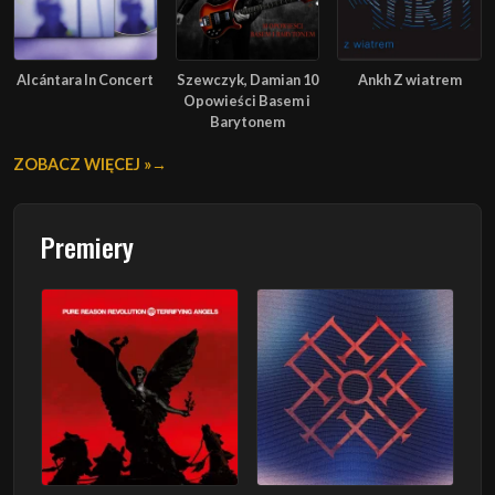
Alcántara In Concert
Szewczyk, Damian 10
Ankh Z wiatrem
Opowieści Basem i
Barytonem
ZOBACZ WIĘCEJ »
Premiery