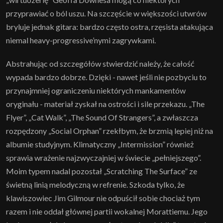
przyprawiać o ból uszu. Na szczęście w większości utwrów
bryluje jednak gitara: bardzo często ostra, rzęsista atakująca
niemal heavy-progressive’nymi zagrywkami.
Abstrahując od szczegółów stwierdzić należy, że całość
wypada bardzo dobrze. Dzięki - nawet jeśli nie pozbyciu to
przynajmniej ograniczeniu niektórych mankamentów
oryginału - materiał zyskał na ostrości i sile przekazu. „The
Flyer”, „Cat Walk”, „The Sound Of Strangers”, a zwłaszcza
rozpędzony „Social Orphan” rzekłbym, że brzmią lepiej niż na
albumie studyjnym. Klimatyczny „Intermission” również
sprawia wrażenie najzwyczajniej w świecie „pełniejszego”.
Moim typem nadal pozostał „Scratching The Surface” ze
świetną linią melodyczną w refrenie. Szkoda tylko, że
klawiszowiec Jim Gilmour nie odpuścił sobie chociaż tym
razem i nie oddał głównej partii wokalnej Morattiemu. Jego