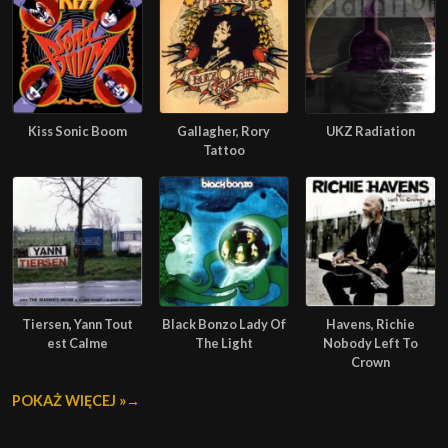
Kiss Sonic Boom
Gallagher, Rory
UKZ Radiation
Tattoo
Tiersen, Yann Tout
Black Bonzo Lady Of
Havens, Richie
est Calme
The Light
Nobody Left To
Crown
POKAŻ WIĘCEJ »