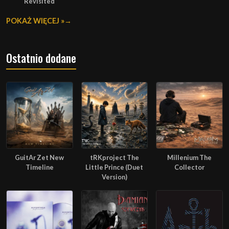
Revisited
POKAŻ WIĘCEJ »
Ostatnio dodane
GuitAr Zet New
tRKproject The
Millenium The
Timeline
Little Prince (Duet
Collector
Version)