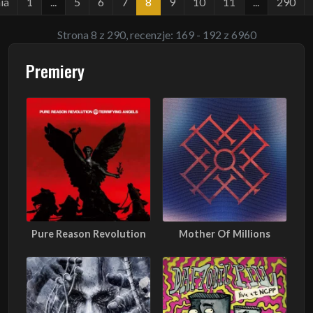
ia
1
...
5
6
7
8
9
10
11
...
290
Strona 8 z 290, recenzje: 169 - 192 z 6960
Premiery
Pure Reason Revolution
Mother Of Millions