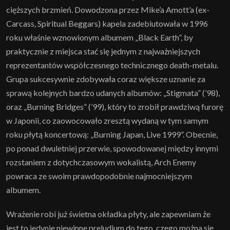
cięższych brzmień. Dowodzona przez Mike’a Amott’a (ex-
Carcass, Spiritual Beggars) kapela zadebiutowała w 1996
roku właśnie wznowionym albumem „Black Earth”, by
praktycznie z miejsca stać się jednym z najważniejszych
reprezentantów współczesnego technicznego death-metalu.
Grupa sukcesywnie zdobywała coraz większe uznanie za
sprawą kolejnych bardzo udanych albumów: „Stigmata” (’98),
oraz „Burning Bridges” (’99), który to zrobił prawdziwą furorę
w Japonii, co zaowocowało zresztą wydaną w tym samym
roku płytą koncertową: „Burning Japan, Live 1999”. Obecnie,
po ponad dwuletniej przerwie, spowodowanej między innymi
rozstaniem z dotychczasowym wokalistą, Arch Enemy
powraca ze swoim prawdopodobnie najmocniejszym
albumem.
Wrażenie robi już świetna okładka płyty, ale zapewniam że
jest to jedynie niewinne preludium do tego, czego można się