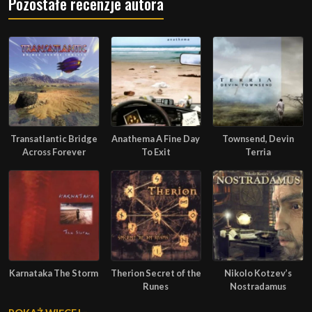
Pozostałe recenzje autora
Transatlantic Bridge
Anathema A Fine Day
Townsend, Devin
Across Forever
To Exit
Terria
Karnataka The Storm
Therion Secret of the
Nikolo Kotzev’s
Runes
Nostradamus