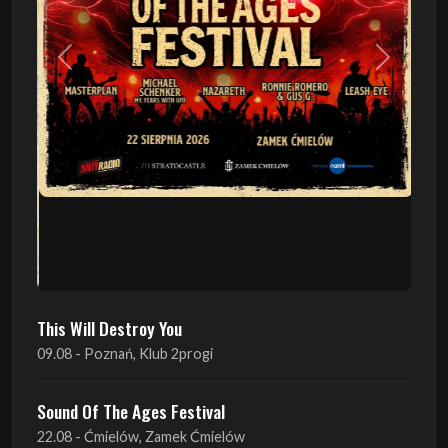
Poprzedni
Następn
This Will Destroy You
09.08 - Poznań, Klub 2progi
Sound Of The Ages Festival
22.08 - Ćmielów, Zamek Ćmielów
INO-ROCK FESTIVAL
29.08 - Inowrocław, Plac Imprez, ul. Wierzbińskiego 9