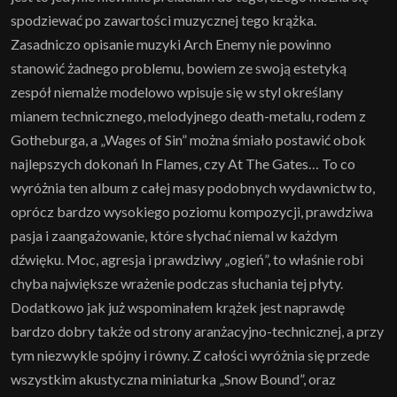
spodziewać po zawartości muzycznej tego krążka.
Zasadniczo opisanie muzyki Arch Enemy nie powinno
stanowić żadnego problemu, bowiem ze swoją estetyką
zespół niemalże modelowo wpisuje się w styl określany
mianem technicznego, melodyjnego death-metalu, rodem z
Gotheburga, a „Wages of Sin” można śmiało postawić obok
najlepszych dokonań In Flames, czy At The Gates… To co
wyróżnia ten album z całej masy podobnych wydawnictw to,
oprócz bardzo wysokiego poziomu kompozycji, prawdziwa
pasja i zaangażowanie, które słychać niemal w każdym
dźwięku. Moc, agresja i prawdziwy „ogień”, to właśnie robi
chyba największe wrażenie podczas słuchania tej płyty.
Dodatkowo jak już wspominałem krążek jest naprawdę
bardzo dobry także od strony aranżacyjno-technicznej, a przy
tym niezwykle spójny i równy. Z całości wyróżnia się przede
wszystkim akustyczna miniaturka „Snow Bound”, oraz