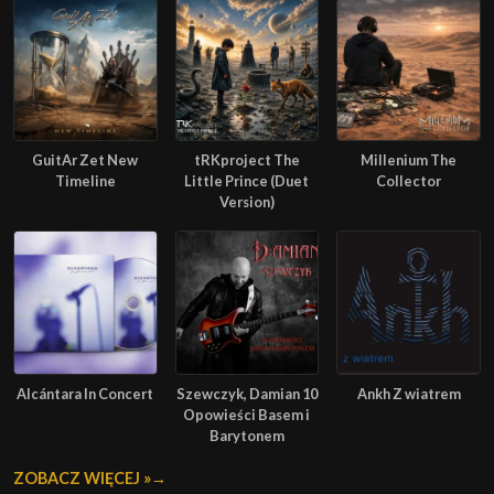
GuitAr Zet New
tRKproject The
Millenium The
Timeline
Little Prince (Duet
Collector
Version)
Alcántara In Concert
Szewczyk, Damian 10
Ankh Z wiatrem
Opowieści Basem i
Barytonem
ZOBACZ WIĘCEJ »