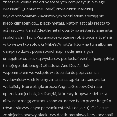
znacznie wolniejsze od pozostałych kompozycji: „Savage
Messiah” i „Behind the Smile”, które dzięki bardziej
wyeksponowanym klawiszowym podkładom zbliżają się
nieco klimatem do… black-metalu. Natomiast cała reszta to
już rasowym thrash/death-metal, oparty na gęstej ścianie gitar
i solidnych riffach. Piorunujące wrażenie robią „wcinające” się
w to wszystko solówki Mike’a Amott’a , który na tym albumie
daje prawdziwy popis swoich naprawdę niemałych
umiejętności; zresztą wystarczy posłuchać wieńczącego płytę
(i mojego ulubionego) „Shadows And Dust”… Jak
wspomniałem we wstępie w stosunku do poprzednich
wydawnictw Arch Enemy zmiana nastąpiła na stanowisku
wokalisty, które objęła urocza Angela Gossow. Od razu
uprzedzam jednak, że dźwięki, które wydobywa z siebie ta
niewiasta mogą zostać uznane za urocze tylko przez kogoś o
równie skrzywionym poczuciu estetyki, co ja. :-))) Coś czuje,
że niejeden rasowy black- czy death-metalowy krzykacz spali