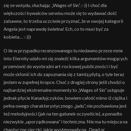
się ze wstydu, słuchając „Wages of Sin”. :-)) I choć dla
większości bywalców serwisu może się to wydawać dość
zabawne, to trzeba uczciwie przyznać, że w swojej kategorii
Angela jest naprawdę świetna! Ech, co to musi być za
kobieta… :-)))
O ile w przypadku recenzowanego tu niedawno przeze mnie
Into Eternity udało mi się znaleźć kilka argumentów mogących
przemówić do wyobraźni art-rockowej publiczności i być
może skłonić ich do zapoznania się z tamtą płytą, o tyle teraz
jestem w zupełnej kropce. Choć z drugiej strony jeśli chodzi o
najbardziej ekstremalne momenty to „Wages of Sin” ustępuje
jednak płycie Kanadyjczyków, bowiem całość mimo iż ciężka i
pełna owego charakterystycznego „jadu”, nie pozbawiona jest
też melodyjności (jak na ten gatunek oczywiście), a ponadto
niezwykle „uporządkowana” i techniczna. Nie ma tu miejsca na
chaotyczne sieczki, jakie występowały na „Dead or