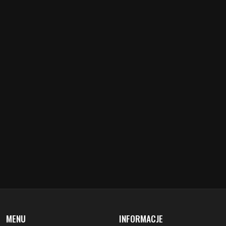
MENU
INFORMACJE
aktualności
redakcja
koncerty
misja
zapowiedzi
warunki prawne