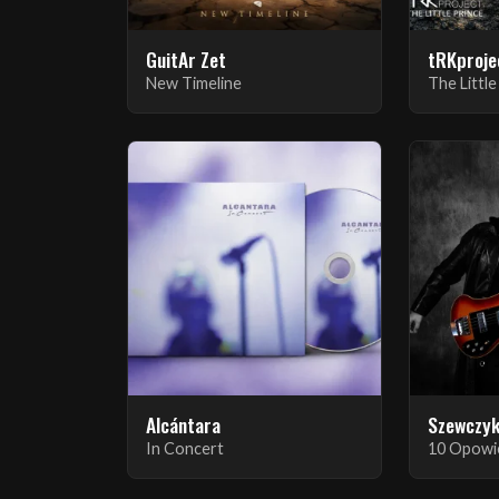
GuitAr Zet
tRKproje
New Timeline
Alcántara
Szewczyk
In Concert