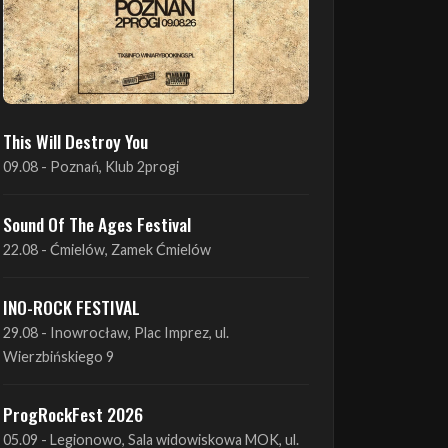
This Will Destroy You
09.08 - Poznań, Klub 2progi
Sound Of The Ages Festival
22.08 - Ćmielów, Zamek Ćmielów
INO-ROCK FESTIVAL
29.08 - Inowrocław, Plac Imprez, ul.
Wierzbińskiego 9
ProgRockFest 2026
05.09 - Legionowo, Sala widowiskowa MOK, ul.
Piłsudskiego 41
Antimatter + Sleeping Pulse