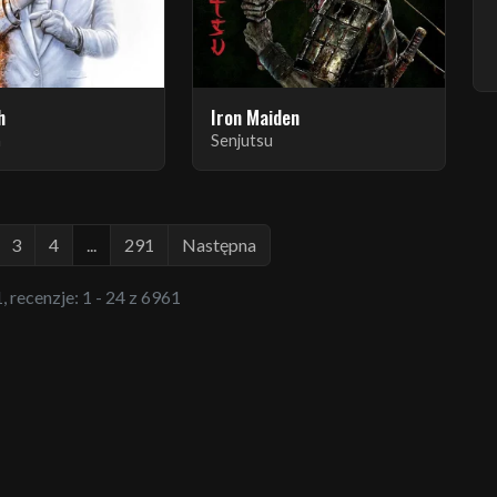
h
Iron Maiden
h
Senjutsu
3
4
...
291
Następna
, recenzje: 1 - 24 z 6961