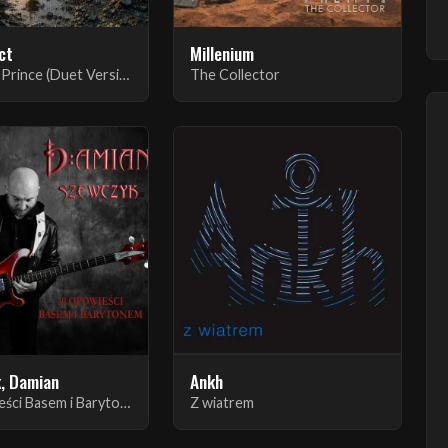
ct
Millenium
The Little Prince (Duet Version)
The Collector
, Damian
Ankh
10 Opowieści Basem i Barytonem
Z wiatrem