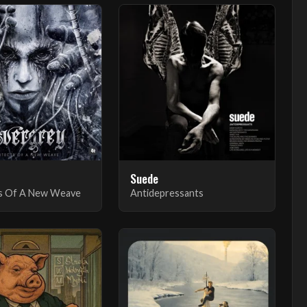
Suede
ts Of A New Weave
Antidepressants