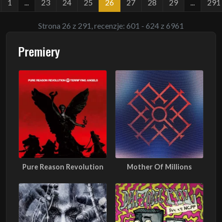
1
...
23
24
25
26
27
28
29
...
291
Strona 26 z 291, recenzje: 601 - 624 z 6961
Premiery
Pure Reason Revolution
Mother Of Millions