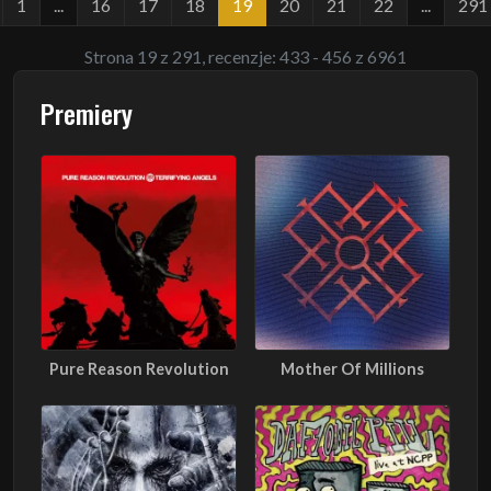
1
...
16
17
18
19
20
21
22
...
291
Strona 19 z 291, recenzje: 433 - 456 z 6961
Premiery
Pure Reason Revolution
Mother Of Millions