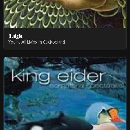
Budgie
You’re All Living In Cuckooland