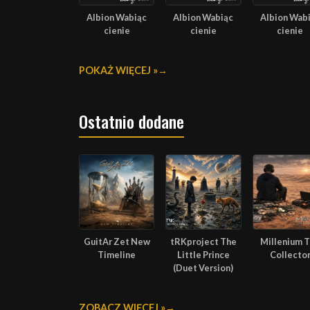
Albion Wabiąc
Albion Wabiąc
Albion Wab
cienie
cienie
cienie
POKAŻ WIĘCEJ »
Ostatnio dodane
GuitAr Zet New
tRKproject The
Millenium 
Timeline
Little Prince
Collecto
(Duet Version)
ZOBACZ WIĘCEJ »