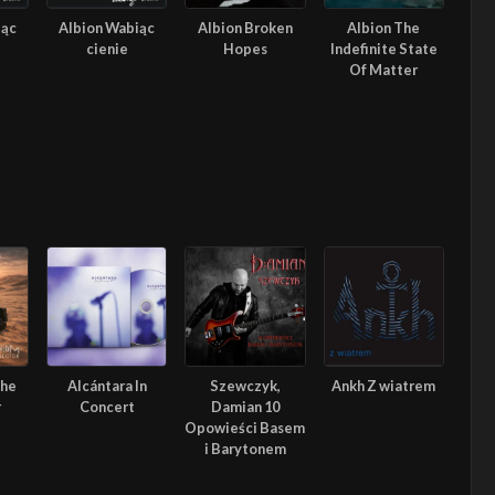
iąc
Albion Wabiąc
Albion Broken
Albion The
cienie
Hopes
Indefinite State
Of Matter
The
Alcántara In
Szewczyk,
Ankh Z wiatrem
r
Concert
Damian 10
Opowieści Basem
i Barytonem