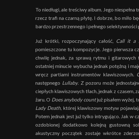
To niedługi, ale treściwy album. Jego niespełna t
rzecz trafi na czarną płytę. I dobrze, bo miło 
bardzo przestrzennego i pełnego selektywności
Już krótki, rozpoczynający całość,
Call it a 
pomieszczone tu kompozycje. Jego pierwsza częś
chwilę jednak, za sprawą rytmu i gitarowych 
ostatniej minucie wybucha jednak potężną i ma
wręcz partiami instrumentów klawiszowych.
C
następnego
Lullaby
. Z pozoru może jednostajn
ciepłych klawiszowych tłach, jednak z czasem, z
żaru. O
Does anybody count
już pisałem wyżej, 
Lady Death
, której klawiszowy motyw pojawiają
Potem jednak jest już tylko intrygująco. Jak w
ozdobionej dodatkowo kolejną gustowną s
akustyczny początek zostaje wkrótce zderz