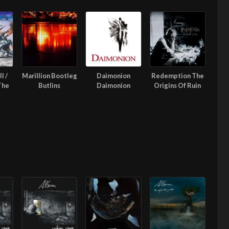
l /
Marillion Bootleg
Daimonion
Redemption The
The
Butlins
Daimonion
Origins Of Ruin