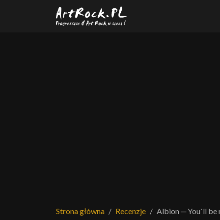
Przejdź do treści głównej
Strona główna
Recenzje
Albion ─ You`ll be