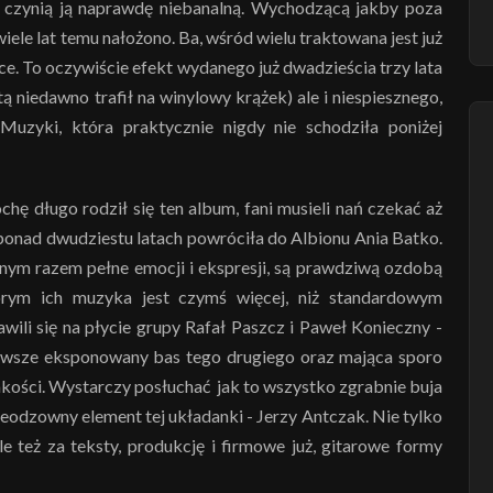
 czynią ją naprawdę niebanalną. Wychodzącą jakby poza
iele lat temu nałożono. Ba, wśród wielu traktowana jest już
sce. To oczywiście efekt wydanego już dwadzieścia trzy lata
ą niedawno trafił na winylowy krążek) ale i niespiesznego,
uzyki, która praktycznie nigdy nie schodziła poniżej
ochę długo rodził się ten album, fani musieli nań czekać aż
o ponad dwudziestu latach powróciła do Albionu Ania Batko.
 innym razem pełne emocji i ekspresji, są prawdziwą ozdobą
órym ich muzyka jest czymś więcej, niż standardowym
wili się na płycie grupy Rafał Paszcz i Paweł Konieczny -
awsze eksponowany bas tego drugiego oraz mająca sporo
jakości. Wystarczy posłuchać
jak to wszystko zgrabnie buja
 nieodzowny element tej układanki - Jerzy Antczak. Nie tylko
 też za teksty, produkcję i firmowe już, gitarowe formy