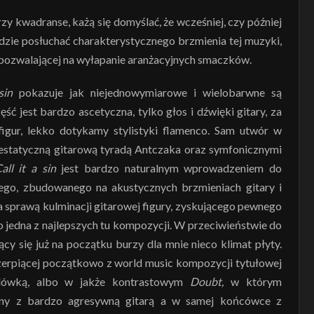
rzy kwadranse, każą się domyślać, że wcześniej, czy później
będzie posłuchać charakterystycznego brzmienia tej muzyki,
 pozwalającej na wyłapanie aranżacyjnych smaczków.
sin
pokazuje jak niejednowymiarowe i wielobarwne są
ć jest bardzo ascetyczna, tylko głos i dźwięki gitary, za
figur, lekko dotykamy stylistyki flamenco. Sam utwór w
jestatyczną gitarową tyradą Antczaka oraz symfonicznymi
all it a sin
jest bardzo naturalnym wprowadzeniem do
ego, zbudowanego na akustycznych brzmieniach gitary i
a sprawą kulminacji gitarowej figury, zyskującego pewnego
to jedna z najlepszych tu kompozycji. W przeciwieństwie do
cy się już na początku burzy dla mnie nieco klimat płyty.
 czerpiącej początkowo z world music kompozycji tytułowej
olówką, albo w jakże kontrastowym
Doubt,
w którym
ony z bardzo agresywną gitarą a w samej końcówce z