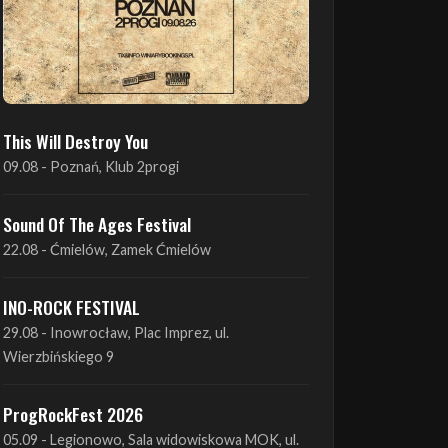
This Will Destroy You
09.08 - Poznań, Klub 2progi
Sound Of The Ages Festival
22.08 - Ćmielów, Zamek Ćmielów
INO-ROCK FESTIVAL
29.08 - Inowrocław, Plac Imprez, ul.
Wierzbińskiego 9
ProgRockFest 2026
05.09 - Legionowo, Sala widowiskowa MOK, ul.
Piłsudskiego 41
Antimatter + Sleeping Pulse