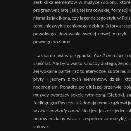
Jest kilka elementów w muzyce Albionu, które
progresywną łatę, jaką tej krakowskiej formacji w
niemalże jak ikona, czy legenda tego stylu w Pol
temu, niezwykle cenionego debiutu (który zreszt
powolnego dozowania swojej nowej muzyki. M
pewnego poziomu.
I tak samo jest w przypadku
You`ll be mine
. Tr
sześć lat. Ale było warto. Choćby dlatego, że p
Jej wokalne partie, raz to eteryczne, subtelne,
płyty i jednym z tych elementów, dzięki kt
neoprogiem. Ponadto, po dłuższej przerwie, poja
muzycy tworzący sekcję rytmiczną. Głęboki, z
feelingu gra Paszcza też dodają temu krążkowi 
w
Does anybody count
. No i jest jeszcze jeden,
odpowiedzialny wraz z zespołem za muzykę, ale
solowe.