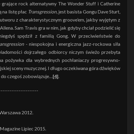
 grające rock alternatywny The Wonder Stuff i Catherine
 na listę płac
Transgression
, jest basista Gongu Dave Sturt,
- utworu z charakterystycznym groove’em, jakby wyjętym z
llena. Sam Travis gra w nim, jak gdyby chciał podzielić się
 niegdyś spędził z familią Gong. W przeciwieństwie do
ansgression
- niespokojna i energiczna jazz-rockowa siła
świadomości dojrzałego odbiorcy niczym świeżo przebyta
czna pożywka dla wybrednych pochłaniaczy progresywno-
jskiej sceny muzycznej. I długo oczekiwana góra dźwięków
ż do czegoś zobowiązuje…
[4]
.
----------------------
 Warszawa 2012.
-Magazine Lipiec 2015.