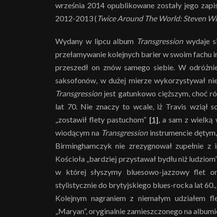
września 2014 opublikowane zostały jego zapis
2012-2013 (
Twice Around The World: Steven Wi
Wydany w lipcu album
Transgression
wydaje si
przełamywanie kolejnych barier w swoim fachu in
przeszedł on znów samego siebie. W odróżnie
saksofonów, w dużej mierze wykorzystywał nie
Transgression
jest gatunkowo cięższym, choć r
lat 70. Nie znaczy to wcale, iż Travis wziął 
„zostawił flety pastuchom”
[1]
, a sam z wielką
wiodącym na
Transgression
instrumencie dętym,
Birminghamczyk nie zrezygnował zupełnie z 
Kościoła „bardziej przystawał bydłu niż ludziom
w której słyszymy bluesowo-jazzowy flet o
stylistycznie do brytyjskiego blues-rocka lat 6
Kolejnym nagraniem z niemałym udziałem fl
„Maryan”, oryginalnie zamieszczonego na album