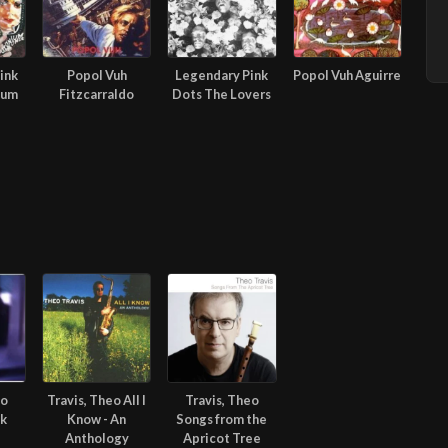
ink
Popol Vuh
Legendary Pink
Popol Vuh Aguirre
ium
Fitzcarraldo
Dots The Lovers
eo
Travis, Theo All I
Travis, Theo
lk
Know - An
Songs from the
Anthology
Apricot Tree