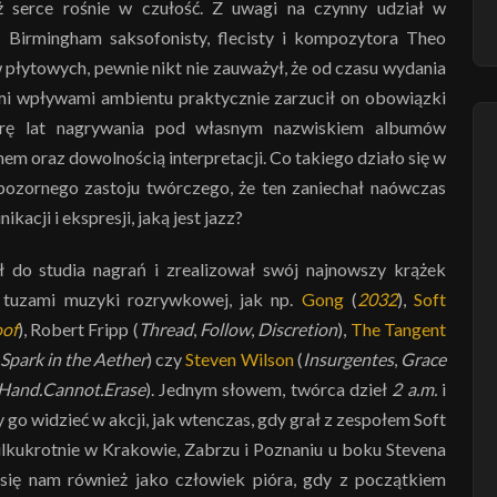
iż serce rośnie w czułość. Z uwagi na czynny udział w
Birmingham saksofonisty, flecisty i kompozytora Theo
płytowych, pewnie nikt nie zauważył, że od czasu wydania
mi wpływami ambientu praktycznie zarzucił on obowiązki
parę lat nagrywania pod własnym nazwiskiem albumów
m oraz dowolnością interpretacji. Co takiego działo się w
 pozornego zastoju twórczego, że ten zaniechał naówczas
acji i ekspresji, jaką jest jazz?
do studia nagrań i zrealizował swój najnowszy krążek
i tuzami muzyki rozrywkowej, jak np.
Gong
(
2032
),
Soft
oof
), Robert Fripp (
Thread
,
Follow
,
Discretion
),
The Tangent
Spark in the Aether
) czy
Steven Wilson
(
Insurgentes
,
Grace
Hand.Cannot.Erase
). Jednym słowem, twórca dzieł
2 a.m.
i
go widzieć w akcji, jak wtenczas, gdy grał z zespołem Soft
lkukrotnie w Krakowie, Zabrzu i Poznaniu u boku Stevena
się nam również jako człowiek pióra, gdy z początkiem