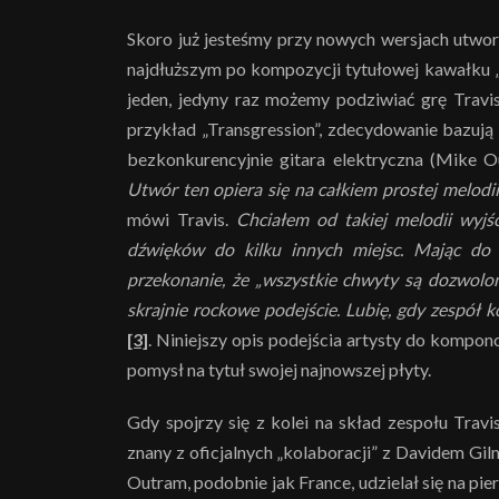
Skoro już jesteśmy przy nowych wersjach utw
najdłuższym po kompozycji tytułowej kawałku „
jeden, jedyny raz możemy podziwiać grę Travi
przykład „Transgression”, zdecydowanie bazuj
bezkonkurencyjnie gitara elektryczna (Mike Ou
Utwór ten opiera się na całkiem prostej melodi
mówi Travis.
Chciałem od takiej melodii wyjś
dźwięków do kilku innych miejsc. Mając do d
przekonanie, że „wszystkie chwyty są dozwolo
skrajnie rockowe podejście. Lubię, gdy zespół 
[3]
. Niniejszy opis podejścia artysty do kompo
pomysł na tytuł swojej najnowszej płyty.
Gdy spojrzy się z kolei na skład zespołu Trav
znany z oficjalnych „kolaboracji” z Davidem G
Outram, podobnie jak France, udzielał się na pi