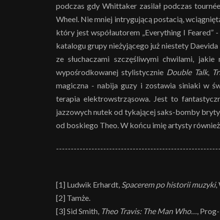
podczas gdy Whittaker zasilał podczas tournée
Wheel. Nie mniej intrygującą postacią, wciągniętą
który jest współautorem „Everything I Feared” 
katalogu grupy nieżyjącego już niestety Daevida A
ze słuchaczami szczęśliwymi chwilami, jakie
wypośrodkowanej stylistycznie
Double Talk
,
Tr
magiczna - nabija guzy i zostawia siniaki w 
terapia elektrowstrząsowa. Jest to fantasty
jazzowych nutek od tykającej saks-bomby bryty
od boskiego Theo. W końcu imię artysty równie
-------------------------------------------------------
[1] Ludwik Erhardt,
Spacerem po historii muzyki
,
[2] Tamże.
[3] Sid Smith,
Theo Travis: The Man Who…
, Prog