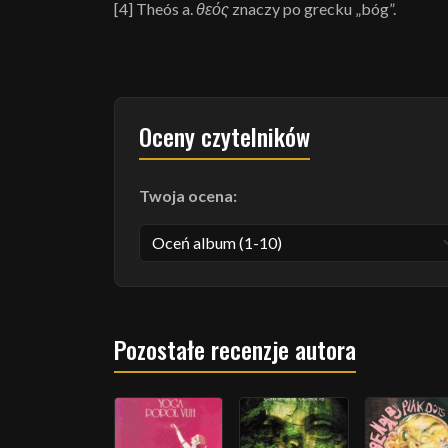
[4] Theós a.
θεός
znaczy po grecku „bóg”.
Oceny czytelników
Twoja ocena:
Pozostałe recenzje autora