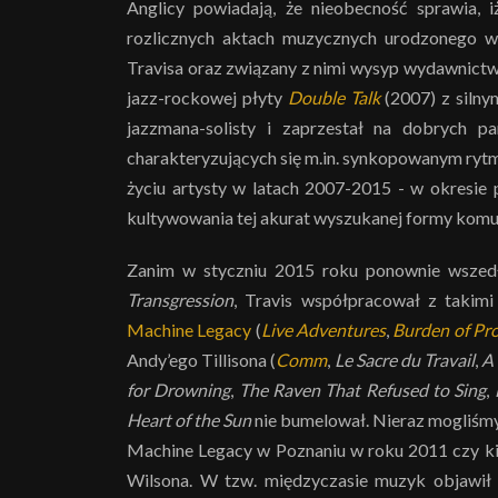
Anglicy powiadają, że nieobecność sprawia, 
rozlicznych aktach muzycznych urodzonego w 
Travisa oraz związany z nimi wysyp wydawnictw 
jazz-rockowej płyty
Double Talk
(2007) z silny
jazzmana-solisty i zaprzestał na dobrych 
charakteryzujących się m.in. synkopowanym rytme
życiu artysty w latach 2007-2015 - w okresie
kultywowania tej akurat wyszukanej formy komunik
Zanim w styczniu 2015 roku ponownie wszedł 
Transgression
, Travis współpracował z takim
Machine Legacy
(
Live Adventures
,
Burden of Pr
Andy’ego Tillisona (
Comm
,
Le Sacre du Travail
,
A 
for Drowning
,
The Raven That Refused to Sing
,
Heart of the Sun
nie bumelował. Nieraz mogliśmy 
Machine Legacy w Poznaniu w roku 2011 czy ki
Wilsona. W tzw. międzyczasie muzyk objawił 