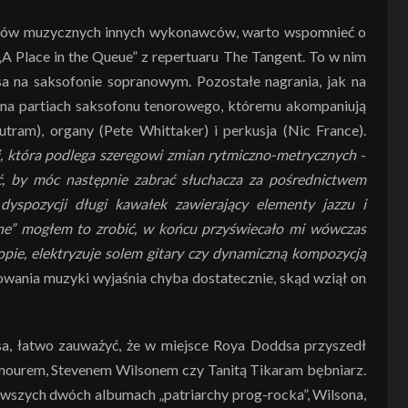
orów muzycznych innych wykonawców, warto wspomnieć o
A Place in the Queue” z repertuaru The Tangent. To w nim
sa na saksofonie sopranowym. Pozostałe nagrania, jak na
ą na partiach saksofonu tenorowego, któremu akompaniują
tram), organy (Pete Whittaker) i perkusja (Nic France).
i, która podlega szeregowi zmian rytmiczno-metrycznych
-
ć, by móc następnie zabrać słuchacza za pośrednictwem
yspozycji długi kawałek zawierający elementy jazzu i
ne” mogłem to zrobić, w końcu przyświecało mi wówczas
kopie, elektryzuje solem gitary czy dynamiczną kompozycją
nowania muzyki wyjaśnia chyba dostatecznie, skąd wziął on
isa, łatwo zauważyć, że w miejsce Roya Doddsa przyszedł
ilmourem, Stevenem Wilsonem czy Tanitą Tikaram bębniarz.
erwszych dwóch albumach „patriarchy prog-rocka”, Wilsona,