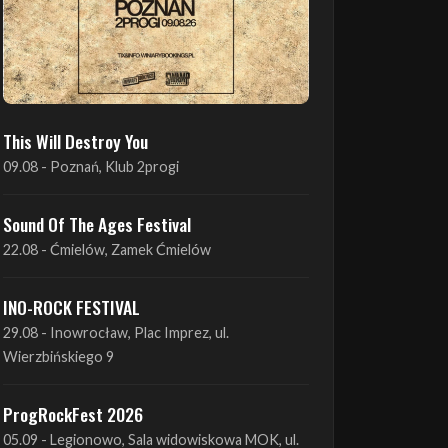
This Will Destroy You
09.08 - Poznań, Klub 2progi
Sound Of The Ages Festival
22.08 - Ćmielów, Zamek Ćmielów
INO-ROCK FESTIVAL
29.08 - Inowrocław, Plac Imprez, ul.
Wierzbińskiego 9
ProgRockFest 2026
05.09 - Legionowo, Sala widowiskowa MOK, ul.
Piłsudskiego 41
Antimatter + Sleeping Pulse