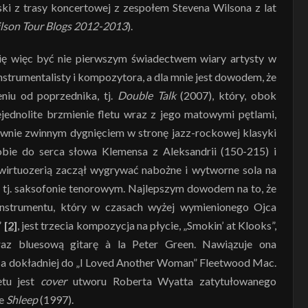
ki z trasy koncertowej z zespołem Stevena Wilsona z lat
lson Tour Blogs 2012-2013
).
ę więc być nie pierwszym świadectwem wiary artysty w
strumentalisty i kompozytora, a dla mnie jest dowodem, że
niu od poprzednika, tj.
Double Talk
(2007), który, obok
jednolite brzmienie fletu wraz z jego matowymi pętlami,
ównie zwinnym dygnięciem w stronę jazz-rockowej klasyki
sobie do serca słowa Klemensa z Aleksandrii (150-215) i
 wirtuozerią zaczął wygrywać nabożne i wytworne sola na
 tj. saksofonie tenorowym. Najlepszym dowodem na to, że
instrumentu, który w czasach wyżej wymienionego Ojca
”
[2]
, jest trzecia kompozycja na płycie, „Smokin’ at Klooks”,
raz bluesową gitarę à la Peter Green. Nawiązuje ona
0., a dokładniej do „I Loved Another Woman” Fleetwood Mac.
etu jest
cover
utworu Roberta Wyatta zatytułowanego
ie
Shleep
(1997).