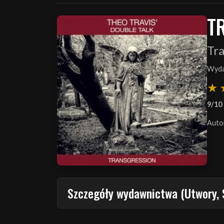
T
Tr
Wyda
9/10
Auto
Szczegóły wydawnictwa (Utwory, 