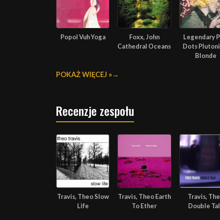
Popol Vuh Yoga
Foxx, John
Legendary P
Cathedral Oceans
Dots Pluton
Blonde
POKAŻ WIĘCEJ »
Recenzje zespołu
Travis, Theo Slow
Travis, Theo Earth
Travis, Th
Life
To Ether
Double Ta