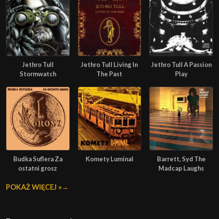
Jethro Tull
Jethro Tull Living In
Jethro Tull A Passion
Stormwatch
The Past
Play
Budka Suflera Za
Komety Luminal
Barrett, Syd The
ostatni grosz
Madcap Laughs
POKAŻ WIĘCEJ »