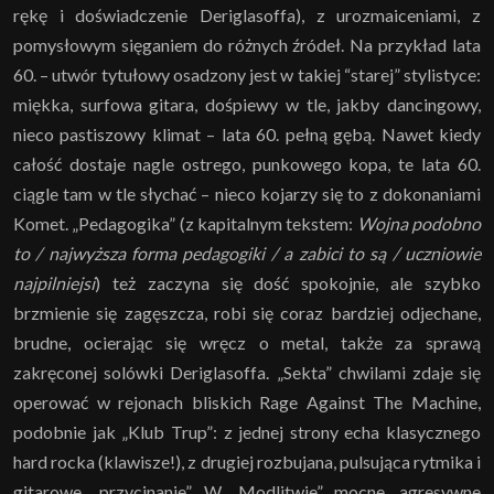
rękę i doświadczenie Deriglasoffa), z urozmaiceniami, z
pomysłowym sięganiem do różnych źródeł. Na przykład lata
60. – utwór tytułowy osadzony jest w takiej “starej” stylistyce:
miękka, surfowa gitara, dośpiewy w tle, jakby dancingowy,
nieco pastiszowy klimat – lata 60. pełną gębą. Nawet kiedy
całość dostaje nagle ostrego, punkowego kopa, te lata 60.
ciągle tam w tle słychać – nieco kojarzy się to z dokonaniami
Komet. „Pedagogika” (z kapitalnym tekstem:
Wojna podobno
to / najwyższa forma pedagogiki / a zabici to są / uczniowie
najpilniejsi
) też zaczyna się dość spokojnie, ale szybko
brzmienie się zagęszcza, robi się coraz bardziej odjechane,
brudne, ocierając się wręcz o metal, także za sprawą
zakręconej solówki Deriglasoffa. „Sekta” chwilami zdaje się
operować w rejonach bliskich Rage Against The Machine,
podobnie jak „Klub Trup”: z jednej strony echa klasycznego
hard rocka (klawisze!), z drugiej rozbujana, pulsująca rytmika i
gitarowe „przycinanie”. W „Modlitwie” mocne, agresywne