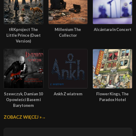
tRKproject The
Millenium The
Alcántara In Concert
Little Prince (Duet
Collector
Version)
Szewczyk, Damian 10
Ankh Z wiatrem
Flower Kings, The
Opowieści Basem i
Paradox Hotel
Barytonem
ZOBACZ WIĘCEJ »