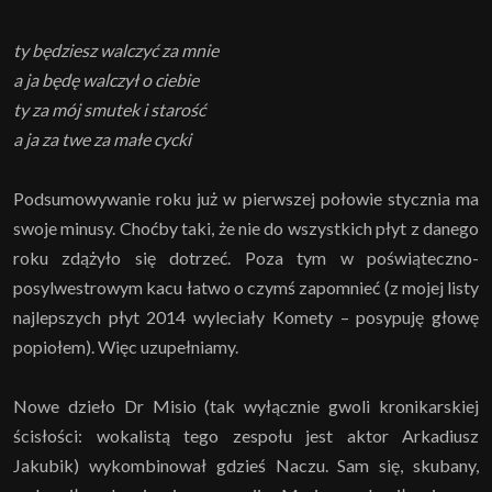
ty będziesz walczyć za mnie
a ja będę walczył o ciebie
ty za mój smutek i starość
a ja za twe za małe cycki
Podsumowywanie roku już w pierwszej połowie stycznia ma
swoje minusy. Choćby taki, że nie do wszystkich płyt z danego
roku zdążyło się dotrzeć. Poza tym w poświąteczno-
posylwestrowym kacu łatwo o czymś zapomnieć (z mojej listy
najlepszych płyt 2014 wyleciały Komety – posypuję głowę
popiołem). Więc uzupełniamy.
Nowe dzieło Dr Misio (tak wyłącznie gwoli kronikarskiej
ścisłości: wokalistą tego zespołu jest aktor Arkadiusz
Jakubik) wykombinował gdzieś Naczu. Sam się, skubany,