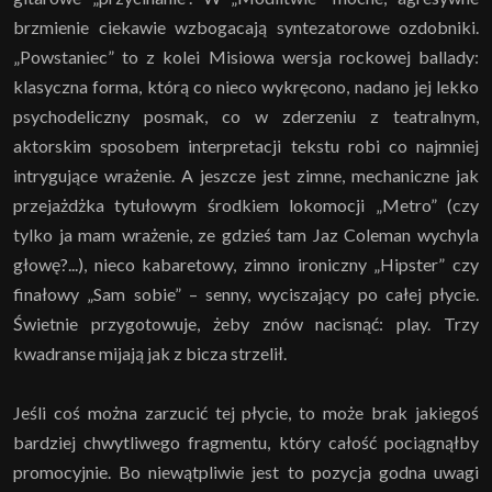
brzmienie ciekawie wzbogacają syntezatorowe ozdobniki.
„Powstaniec” to z kolei Misiowa wersja rockowej ballady:
klasyczna forma, którą co nieco wykręcono, nadano jej lekko
psychodeliczny posmak, co w zderzeniu z teatralnym,
aktorskim sposobem interpretacji tekstu robi co najmniej
intrygujące wrażenie. A jeszcze jest zimne, mechaniczne jak
przejażdżka tytułowym środkiem lokomocji „Metro” (czy
tylko ja mam wrażenie, ze gdzieś tam Jaz Coleman wychyla
głowę?...), nieco kabaretowy, zimno ironiczny „Hipster” czy
finałowy „Sam sobie” – senny, wyciszający po całej płycie.
Świetnie przygotowuje, żeby znów nacisnąć: play. Trzy
kwadranse mijają jak z bicza strzelił.
Jeśli coś można zarzucić tej płycie, to może brak jakiegoś
bardziej chwytliwego fragmentu, który całość pociągnąłby
promocyjnie. Bo niewątpliwie jest to pozycja godna uwagi