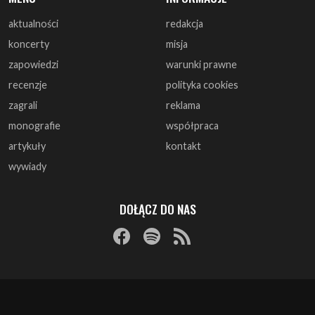
aktualności
redakcja
koncerty
misja
zapowiedzi
warunki prawne
recenzje
polityka cookies
zagrali
reklama
monografie
współpraca
artykuły
kontakt
wywiady
DOŁĄCZ DO NAS
© 1997 - 2025 ArtRock.pl - Wszelkie prawa zastrzeżone.