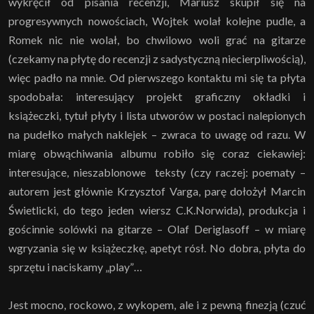
wykręcił od pisania recenzji, Mariusz skupił się na
progresywnych nowościach, Wojtek wolał kolejne pudle, a
Romek nic nie wolał, bo chwilowo woli grać na gitarze
(czekamy na płytę do recenzji z sadystyczną niecierpliwością),
więc padło na mnie. Od pierwszego kontaktu mi się ta płyta
spodobała: interesujący projekt graficzny okładki i
książeczki, tytuł płyty i lista utworów w postaci nalepionych
na pudełko małych naklejek – zwraca to uwagę od razu. W
miarę obwąchiwania albumu robiło się coraz ciekawiej:
interesujące, nieszablonowe teksty (czy raczej: poematy –
autorem jest głównie Krzysztof Varga, parę dołożył Marcin
Świetlicki, do tego jeden wiersz C.K.Norwida), produkcja i
gościnnie solówki na gitarze – Olaf Deriglasoff – w miarę
wgryzania się w książeczkę, apetyt rósł. No dobra, płyta do
sprzętu i naciskamy „play”…
Jest mocno, rockowo, z wykopem, ale i z pewną finezją (czuć