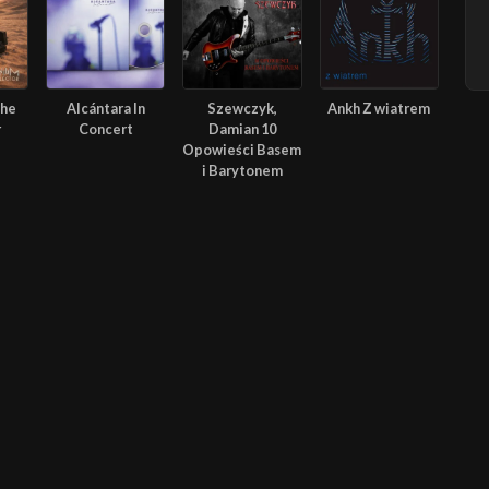
The
Alcántara In
Szewczyk,
Ankh Z wiatrem
r
Concert
Damian 10
Opowieści Basem
i Barytonem