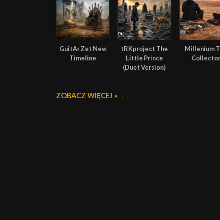
GuitAr Zet New
tRKproject The
Millenium 
Timeline
Little Prince
Collecto
(Duet Version)
ZOBACZ WIĘCEJ »