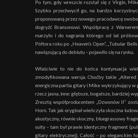
Po tym, gdy wreszcie rozstał się z Virgin, Mi
Szybko przechwycił go, na bardzo korzystnyc
proponowaną przez nowego pracodawcę swobodę 
dogryźć Bransonowi. Współpracę z Warnerem 
marzyło i do nagrania którego od lat próbow
Półtora roku po „Heaven’s Open”, „Tubular Bells
nawiązującą do debiutu – pojawiło się na rynku.
Właściwie to nie do końca kontynuacja wiel
zmodyfikowana wersja. Choćby takie „Altered S
energiczna partia gitary i Mike wykrzykujący w 
rzecz jasna, inne: głębsze, bogatsze, bardziej 
Zresztą współproducentem „Dzwonów II” został
Horn. Tak jak oryginał wieńczyła skoczna ludowa
akustyczny, równie skoczny, bluegrassowy fragm
suity – tam był prawie identyczny fragment (pul
gitary elektrycznej). Całość – po eleganckim