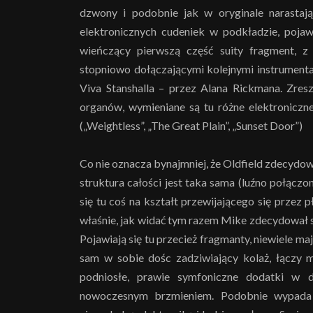
dzwony i podobnie jak w oryginale narastają
elektronicznych cudeniek w podkładzie, pojaw
wieńczący pierwszą część suity fragment, 
stopniowo dołączającymi kolejnymi instrument
Viva Stanshalla – przez Alana Rickmana. Zresz
organów, wymieniane są tu różne elektroniczn
(„Weightless”, „The Great Plain”, „Sunset Door”)
Co nie oznacza bynajmniej, że Oldfield zdecydo
struktura całości jest taka sama (luźno połąc
się tu coś na kształt przewijającego się przez p
właśnie, jak widać tym razem Mike zdecydował
Pojawiają się tu przecież fragmanty, niewiele m
sam w sobie dośc zadziwiający kolaż, łączy m
podniosłe, prawie symfoniczne dodatki w dr
nowoczesnym brzmieniem. Podobnie wypada „