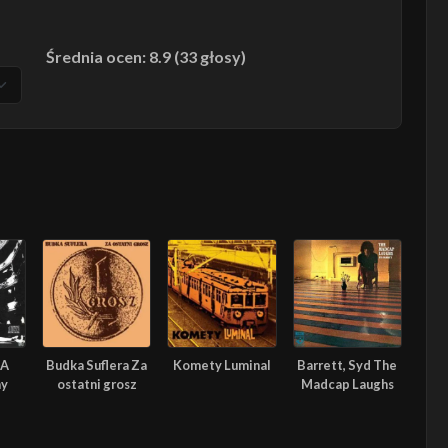
Średnia ocen: 8.9 (33 głosy)
 A
Budka Suflera Za
Komety Luminal
Barrett, Syd The
ay
ostatni grosz
Madcap Laughs