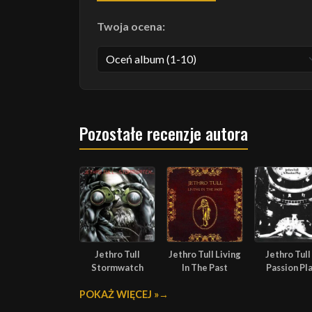
Twoja ocena:
Pozostałe recenzje autora
Jethro Tull
Jethro Tull Living
Jethro Tull
Stormwatch
In The Past
Passion Pl
POKAŻ WIĘCEJ »