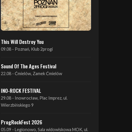
This Will Destroy You
09.08 - Poznań, Klub 2progi
Sound Of The Ages Festival
22.08 - Ćmielów, Zamek Ćmielów
INO-ROCK FESTIVAL
29.08 - Inowrocław, Plac Imprez, ul.
Wierzbińskiego 9
ProgRockFest 2026
05.09 - Legionowo, Sala widowiskowa MOK, ul.
Piłsudskiego 41
Antimatter + Sleeping Pulse