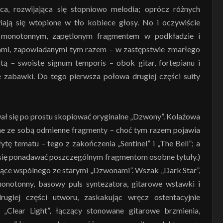
ca, rozwijająca się stopniowo melodia; oprócz różnych
iają się wtopione w tło kobiece głosy. No i oczywiście
z monotonnym, zapętlonym fragmentem w podkładzie i
ami, zapowiadanymi tym razem – w zastępstwie zmarłego
tą – swoiste signum temporis – obok gitar, fortepianu i
e zabawki. Do tego pierwsza połowa drugiej części suity
wał się po prostu skopiować oryginalne „Dzwony”. Kolażowa
zone ze sobą odmienne fragmenty – choć tym razem pojawia
łytę tematu – tego z zakończenia „Sentinel” i „The Bell”; a
 się ponadawać poszczególnym fragmentom osobne tytuły.)
ające wspólnego ze starymi „Dzwonami”. Wszak „Dark Star”,
onotonny, basowy puls syntezatora, gitarowe wstawki i
ugiej części utworu, zaskakując wręcz ostentacyjnie
Clear Light”, łączący stonowane gitarowe brzmienia,