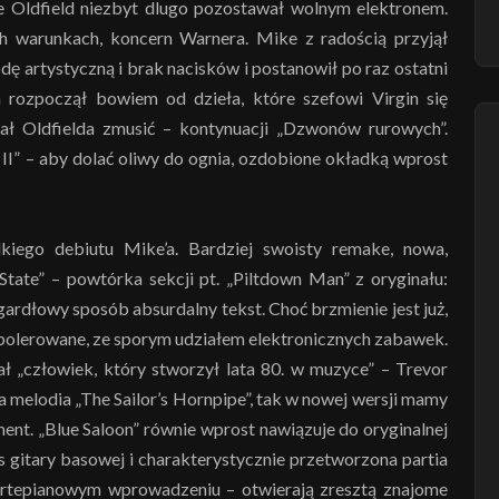
ke Oldfield niezbyt dlugo pozostawał wolnym elektronem.
h warunkach, koncern Warnera. Mike z radością przyjął
artystyczną i brak nacisków i postanowił po raz ostatni
rozpoczął bowiem od dzieła, które szefowi Virgin się
ał Oldfielda zmusić – kontynuacji „Dzwonów rurowych”.
 II” – aby dolać oliwy do ognia, ozdobione okładką wprost
kiego debiutu Mike’a. Bardziej swoisty remake, nowa,
tate” – powtórka sekcji pt. „Piltdown Man” z oryginału:
gardłowy sposób absurdalny tekst. Choć brzmienie jest już,
wypolerowane, ze sporym udziałem elektronicznych zabawek.
 „człowiek, który stworzył lata 80. w muzyce” – Trevor
 melodia „The Sailor’s Hornpipe”, tak w nowej wersji mamy
ent. „Blue Saloon” równie wprost nawiązuje do oryginalnej
s gitary basowej i charakterystycznie przetworzona partia
 fortepianowym wprowadzeniu – otwierają zresztą znajome