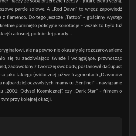
mmer” łączy ze sobą przeróżne rzeczy – gitarę elektryczną,
awiszowe partie solowe. A „Red Dawn” to wręcz zapowiedź
e z flamenco. Do tego jeszcze „Tattoo” – gościnny występ
skretnie pominięto policyjne konotacje – wszak to było tuż
kiejś radosnej, podniosłej parady…
oryginałowi, ale na pewno nie okazały się rozczarowaniem:
ło się tu zadziwiająco świeże i wciągające, przynosząc
ield, zadowolony z twórczej swobody, postanowił dać upust
osu jako takiego (widocznej już we fragmentach „Dzwonów
ru najbardziej oczywistych, mamy tu „Sentinel” – nawiązanie
ku „2001: Odysei Kosmicznej”, czy „Dark Star” – filmem o
tym przy kolejnej okazji.