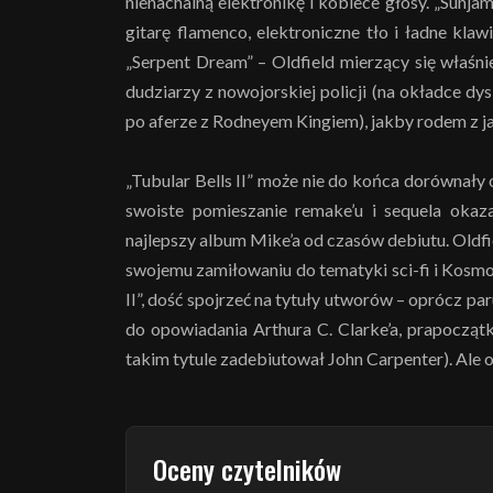
nienachalną elektronikę i kobiece głosy. „Sunja
gitarę flamenco, elektroniczne tło i ładne kl
„Serpent Dream” – Oldfield mierzący się właśni
dudziarzy z nowojorskiej policji (na okładce dy
po aferze z Rodneyem Kingiem), jakby rodem z ja
„Tubular Bells II” może nie do końca dorównały 
swoiste pomieszanie remake’u i sequela okaza
najlepszy album Mike’a od czasów debiutu. Oldf
swojemu zamiłowaniu do tematyki sci-fi i Kosm
II”, dość spojrzeć na tytuły utworów – oprócz pa
do opowiadania Arthura C. Clarke’a, prapocząt
takim tytule zadebiutował John Carpenter). Ale o 
Oceny czytelników