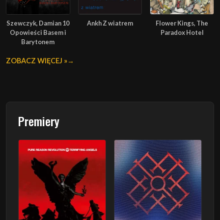
Szewczyk, Damian 10
Ankh Z wiatrem
Flower Kings, The
Opowieści Basem i
Paradox Hotel
Barytonem
ZOBACZ WIĘCEJ »
Premiery