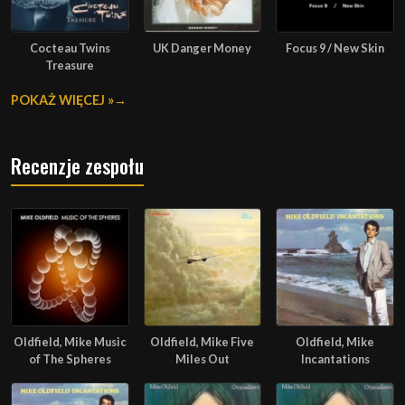
Cocteau Twins
UK Danger Money
Focus 9 / New Skin
Treasure
POKAŻ WIĘCEJ »
Recenzje zespołu
Oldfield, Mike Music
Oldfield, Mike Five
Oldfield, Mike
of The Spheres
Miles Out
Incantations