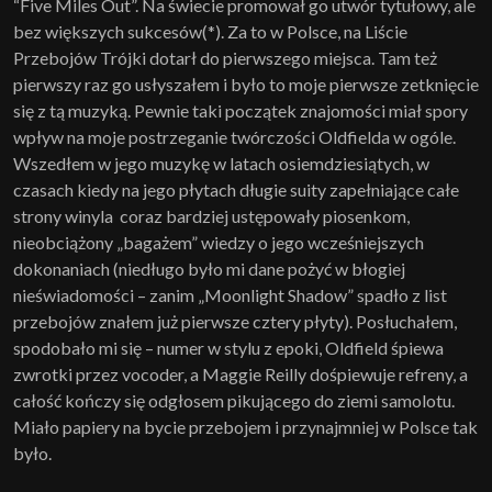
“Five Miles Out”. Na świecie promował go utwór tytułowy, ale
bez większych sukcesów(*). Za to w Polsce, na Liście
Przebojów Trójki dotarł do pierwszego miejsca. Tam też
pierwszy raz go usłyszałem i było to moje pierwsze zetknięcie
się z tą muzyką. Pewnie taki początek znajomości miał spory
wpływ na moje postrzeganie twórczości Oldfielda w ogóle.
Wszedłem w jego muzykę w latach osiemdziesiątych, w
czasach kiedy na jego płytach długie suity zapełniające całe
strony winyla coraz bardziej ustępowały piosenkom,
nieobciążony „bagażem” wiedzy o jego wcześniejszych
dokonaniach (niedługo było mi dane pożyć w błogiej
nieświadomości – zanim „Moonlight Shadow” spadło z list
przebojów znałem już pierwsze cztery płyty). Posłuchałem,
spodobało mi się – numer w stylu z epoki, Oldfield śpiewa
zwrotki przez vocoder, a Maggie Reilly dośpiewuje refreny, a
całość kończy się odgłosem pikującego do ziemi samolotu.
Miało papiery na bycie przebojem i przynajmniej w Polsce tak
było.