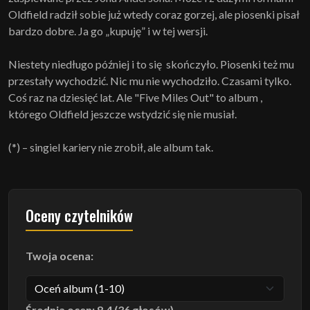
Oldfield radził sobie już wtedy coraz gorzej, ale piosenki pisał
bardzo dobre. Ja go „kupuję” i w tej wersji.
Niestety niedługo później i to się skończyło. Piosenki też mu
przestały wychodzić. Nic mu nie wychodziło. Czasami tylko.
Coś raz na dziesięć lat. Ale "Five Miles Out" to album ,
którego Oldfield jeszcze wstydzić się nie musiał.
(*) – singiel kariery nie zrobił, ale album tak.
Oceny czytelników
Twoja ocena:
Średnia ocen: 8.4 (36 głosów)