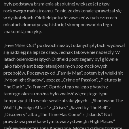
były podstawą brzmienia absolutnej większości z tzw.
rockowego mainstreamu. To nic, że doskonale sprawdzał się
w dyskotekach, Oldfield potrafił zawrzeć w tych czterech
minutach dramatyczną historię i skomponować do tego
znakomitą muzykę.
„Five Miles Out”, po dwóch niezbyt udanych płytach, wydawał
się nadzieją na lepsze czasy. Jednak takowe nie nadeszły. W
latach osiemdziesiątych Oldfield postrzegany był głównie
jako fabrykant bezpretensjonalnych pop-rockowych
przebojów. Począwszy od „Family Man”, potem był wielki hit
„Moonlight Shadow”, jeszcze „Crime of Passion”, „Pictures in
The Dark”, „To France”. Oprócz tego na jego płytach z
tamtego okresu można było znaleźć więcej tego typu
kompozycji. I to wcale, wcale atrakcyjnych – „Shadow on The
Wall” i „Foreign Affair” z „Crises”, „Saved by The Bell” z
„Discovery”, albo „The Time Has Come” z „Islands”. No i
prawdziwa perełka w tym towarzystwie „In High Places”
zaśpiewane przez Jona Andersona. Może i z dużymi formami