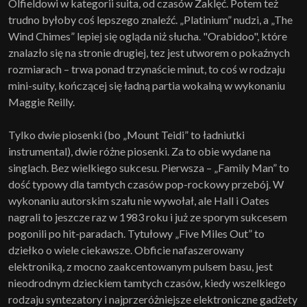
Olfieldowi w kategorii suita, od czasów Zaklęć. Potem też
trudno byłoby coś lepszego znaleźć. „Platinium” nudzi, a „The
Wind Chimes” lepiej się ogląda niż słucha. "Orabidoo", które
znalazło się na stronie drugiej, tez jest utworem o pokaźnych
rozmiarach – trwa ponad trzynaście minut, to coś w rodzaju
mini-suity, kończącej się ładną partia wokalną w wykonaniu
Maggie Reilly.
Tylko dwie piosenki (bo „Mount Teidi” to ładniutki
instrumental), dwie różne piosenki. Za to obie wydane na
singlach. Bez wielkiego sukcesu. Pierwsza – „Family Man” to
dość typowy dla tamtych czasów pop-rockowy przebój. W
wykonaniu autorskim szału nie wywołał, ale Hall i Oates
nagrali to jeszcze raz w 1983 roku i już ze sporym sukcesem
pogonili po hit-paradach. Tytułowy „Five Miles Out” to
dziełko o wiele ciekawsze. Obficie nafaszerowany
elektroniką, z mocno zaakcentowanym pulsem basu, jest
nieodrodnym dzieckiem tamtych czasów, kiedy wszelkiego
rodzaju syntezatory i najprzeróżniejsze elektroniczne gadżety