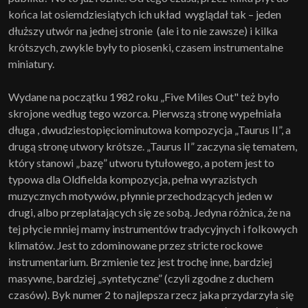
końca lat osiemdziesiątych ich układ wyglądał tak – jeden
dłuższy utwór na jednej stronie (ale i to nie zawsze) i kilka
krótszych, zwykle były to piosenki, czasem instrumentalne
miniatury.
Wydane na początku 1982 roku „Five Miles Out" też było
skrojone według tego wzorca. Pierwszą stronę wypełniała
długa , dwudziestopięciominutowa kompozycja „Taurus II”, a
drugą stronę utwory krótsze. „Taurus II” zaczyna się tematem,
który stanowi „bazę” utworu tytułowego, a potem jest to
typowa dla Oldfielda kompozycja, pełna wyrazistych
muzycznych motywów, płynnie przechodzących jeden w
drugi, albo przeplatających się ze sobą. Jedyna różnica, że na
tej płycie mniej mamy instrumentów tradycyjnych i folkowych
klimatów. Jest to zdominowane przez stricte rockowe
instrumentarium. Brzmienie tez jest trochę inne, bardziej
masywne, bardziej „syntetyczne” (czyli zgodne z duchem
czasów). Byk numer 2 to najlepsza rzecz jaka przydarzyła się