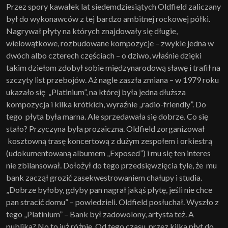
Przez spory kawałek lat siedemdziesiątych Oldfield zaliczany
był do wykonawców z tej bardzo ambitnej rockowej półki.
Nagrywał płyty na których znajdowały się długie,
wielowątkowe, rozbudowane kompozycje – zwykle jedna w
dwóch albo czterech częściach – o dziwo, właśnie dzięki
takim dziełom zdobył sobie międzynarodową sławę i trafił na
szczyty list przebojów. Aż nagle zaszła zmiana – w 1979 roku
ukazało się „Platinium”, na której była jedna dłuższa
kompozycja i kilka krótkich, wyraźnie „radio-friendly”. Do
tego płyta była marna. Ale sprzedawała się dobrze. Co się
stało? Przyczyna była prozaiczna. Oldfield zorganizował
kosztowną trasę koncertową z dużym zespołem i orkiestrą
(udokumentowaną albumem „Exposed”) i mu się ten interes
nie zbilansował. Dołożył do tego przedsięwzięcia tyle, że mu
bank zaczął grozić zasekwestrowaniem chałupy i studia.
„Dobrze byłoby, gdyby pan nagrał jakąś płytę, jeśli nie chce
pan stracić domu” – powiedzieli. Oldfield posłuchał. Wyszło z
tego „Platinium” – Bank był zadowolony, artysta też. A
publika? No to już różnie. Od tego czasu, przez kilka płyt do