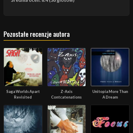
Pozostałe recenzje autora
Saga Worlds Apart
Z-Axis
Unitopia More Than
Revisited
Contcatenations
A Dream