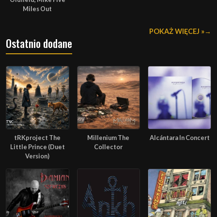
Miles Out
POKAŻ WIĘCEJ »
Ostatnio dodane
tRKproject The
Millenium The
Alcántara In Concert
Little Prince (Duet
Collector
Version)