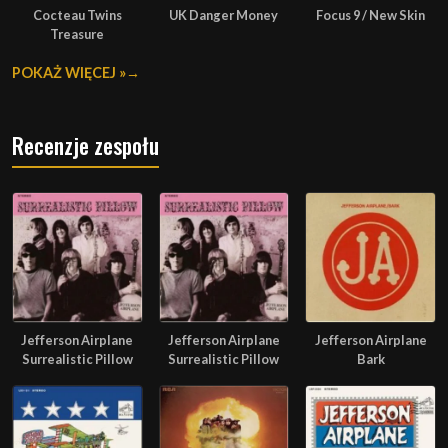
Cocteau Twins
UK Danger Money
Focus 9 / New Skin
Treasure
POKAŻ WIĘCEJ »
Recenzje zespołu
Jefferson Airplane
Jefferson Airplane
Jefferson Airplane
Surrealistic Pillow
Surrealistic Pillow
Bark