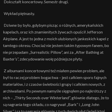
Dokształt koncertowy. Semestr drugi.
Wykład piętnasty.
Dziwne by było, gdybym pisząc o różnych, amerykańskich
kapelach, oraz ich znamienitych żywcach opuścił Jefferson
Airplane. A jest to jedna z moich ulubionych jankeskich kapel z
tamtego okresu. Chociaż nie jestem takim typowym fanem, bo
nie przepadam „Surrealistic Pillow”, ani za „After Bathing at
Baxter’s”, zdecydowanie wolę późniejsze płyty.
Z albumami koncertowymi też miałem pewien problem, ale
był to raczej problem bogactwa – jest całkiem sporo fajnych
materiałów, i z czasów świetności grupy i całkiem nowych, z
archiwaliami. Po pewnym namyśle sięgnąłem po najkrótszy z
nich – „Thirty Seconds over Winterland”, głównie dlatego, że to
są nagrania tego składu, co nagrywał „Bark” i „Long John
Silver” i są to nagrania głównie z tych dwóch płyt (jeżeli ktoś