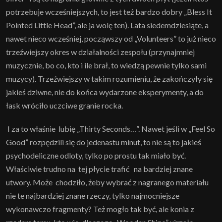
potrzebuje wcześniejszych, to jest też bardzo dobry „Bless It
Pointed Little Head”, ale ja wolę ten). Lata siedemdziesiąte, a
nawet nieco wcześniej, począwszy od „Volunteers” to już nieco
trzeźwiejszy okres w działalności zespołu (przynajmniej
muzycznie, bo co, kto i ile brał, to wiedzą pewnie tylko sami
muzycy). Trzeźwiejszy w takim rozumieniu, że zakończyły się
jakieś dziwne, nie do końca wydarzone eksperymenty, a do
łask wróciło uczciwe granie rocka.
I za to właśnie lubię „Thirty Seconds…”. Nawet jeśli w „Feel So
Good” rozpędzili się do jedenastu minut, to nie są to jakieś
psychodeliczne odloty, tylko po prostu tak miało być.
Właściwie trudno na tej płycie trafić na bardziej znane
utwory. Może chodziło, żeby wybrać z nagranego materiału
nie te najbardziej znane rzeczy, tylko najmocniejsze
wykonawczo fragmenty? Też mogło tak być, ale konia z