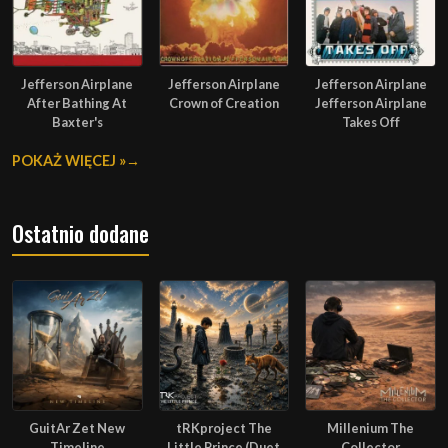
Jefferson Airplane
Jefferson Airplane
Jefferson Airplane
After Bathing At
Crown of Creation
Jefferson Airplane
Baxter's
Takes Off
POKAŻ WIĘCEJ »
Ostatnio dodane
GuitAr Zet New
tRKproject The
Millenium The
Timeline
Little Prince (Duet
Collector