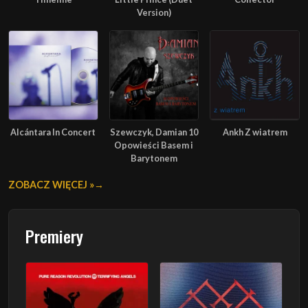
Version)
Alcántara In Concert
Szewczyk, Damian 10
Ankh Z wiatrem
Opowieści Basem i
Barytonem
ZOBACZ WIĘCEJ »
Premiery