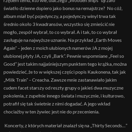
rzędem temu, kto wie, dlaczego „Wooden Ships” ujrzało
światło dzienne dopiero jako bonus na remajstrze? No cóż,
album miał być pojedynczy, a pojedynczy winyl trwa tak
średnio około 3 kwadransów, wszystko się zmieścić nie
mogło, zespół wybrał, to co wybrał. A i tak, to co wybrał
zasługuje na najwyższe uznanie. Na przykład „Earth Moves
Again” – jeden z moich ulubionych numerów JA z mojej
ulubionej płyty JA, czyli „Bark”. Pewnie wspomniane „Feel so
Good” jest takim najjaśniejszym punktem tego krążka, można
powiedzieć, że to w większej części popis Kaukonena, tak jak
„Milk Train” – Creacha. Zawsze mnie zastanawiało jakim
cudem facet starszy od reszty grupy o jakieś dwa muzyczne
pokolenia, z zupełnie innego świata i muzycznie, i kulturowo,
potrafił się tak świetnie z nimi dogadać. A jego wkład
chociażby w ten żywiec jest nie do przecenienia.
Koncerty, z których materiał znalazł się na „Thirty Seconds…”