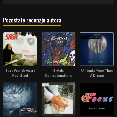
Pozostałe recenzje autora
Saga Worlds Apart
Z-Axis
Unitopia More Than
Revisited
Contcatenations
A Dream