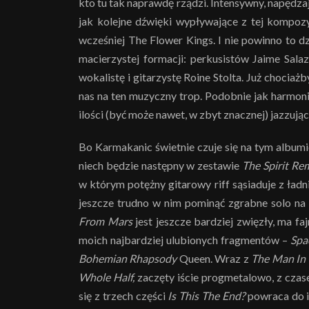
kto tu tak naprawdę rządzi. Intensywny, napędz
jak kolejne dźwięki wypływające z tej kompoz
wcześniej The Flower Kings. I nie powinno to d
macierzystej formacji: perkusistów Jaime Sal
wokalistę i gitarzystę Roine Stolta. Już choci
nas na ten muzyczny trop. Podobnie jak harmoni
ilości (być może nawet, w zbyt znacznej) jazzują
Bo Karmakanic świetnie czuje się na tym album
niech będzie następny w zestawie
The Spirit Re
w którym potężny gitarowy riff sąsiaduje z ład
jeszcze trudno w nim pominąć zgrabne solo na 
From Mars
jest jeszcze bardziej zwięzły, ma fa
moich najbardziej ulubionych fragmentów –
Spa
Bohemian Rhapsody
Queen. Wraz z
The Man In
Whole Half,
zaczęty iście progmetalowo, z czase
się z trzech części
Is This The End?
powraca do in