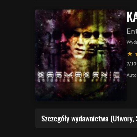
K
En
Wyda
7/10
Auto
Szczegóły wydawnictwa (Utwory, 