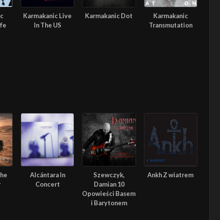
c
Karmakanic Live
Karmakanic Dot
Karmakanic
ife
In The US
Transmutation
The
Alcántara In
Szewczyk,
Ankh Z wiatrem
r
Concert
Damian 10
Opowieści Basem
i Barytonem