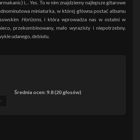
armakanic) i… Yes. To w nim znajdziemy najlepsze gitarowe
ednominutowa miniaturka, w której główna postać albumu
sisowskim
Horizons
, i która wprowadza nas w ostatni w
nieco, przekombinowany, mało wyrazisty i niepotrzebny.
wykle udanego, debiutu.
Średnia ocen: 9.8 (20 głosów)