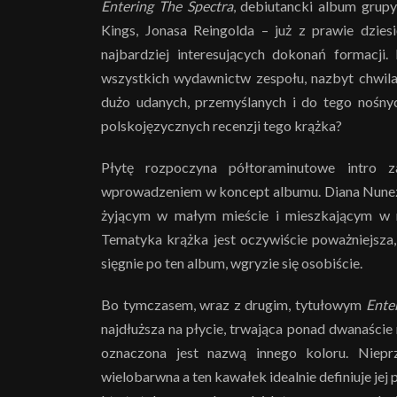
Entering The Spectra
, debiutancki album grup
Kings, Jonasa Reingolda – już z prawie dzies
najbardziej interesujących dokonań formacji
wszystkich wydawnictw zespołu, nazbyt chwil
dużo udanych, przemyślanych i do tego nośny
polskojęzycznych recenzji tego krążka?
Płytę rozpoczyna półtoraminutowe intro 
wprowadzeniem w koncept albumu. Diana Nunez,
żyjącym w małym mieście i mieszkającym w 
Tematyka krążka jest oczywiście poważniejsza, 
sięgnie po ten album, wgryzie się osobiście.
Bo tymczasem, wraz z drugim, tytułowym
Ente
najdłuższa na płycie, trwająca ponad dwanaście 
oznaczona jest nazwą innego koloru. Niep
wielobarwna a ten kawałek idealnie definiuje je