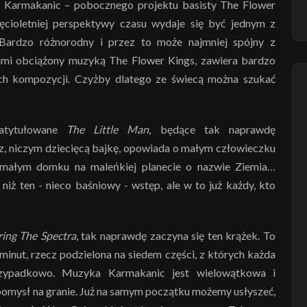
y Karmakanic – pobocznego projektu basisty The Flower
ięcioletniej perspektywy czasu wydaje się być jednym z
. Bardzo różnorodny i przez to może najmniej spójny z
ami obciążony muzyką The Flower Kings, zawiera bardzo
ch kompozycji. Czyżby dlatego ze świecą można szukać
zatytułowane
The Little Man
, będące tak naprawdę
 niczym dziecięcą bajkę, opowiada o małym człowieczku
małym domku na maleńkiej planecie o nazwie Ziemia…
niż ten - nieco baśniowy - wstęp, ale w to już każdy, kto
ring The Spectra
, tak naprawdę zaczyna się ten krążek. To
minut, rzecz podzielona na siedem części, z których każda
rzypadkowo. Muzyka Karmakanic jest wielowątkowa i
j pomysł na granie. Już na samym początku możemy usłyszeć,