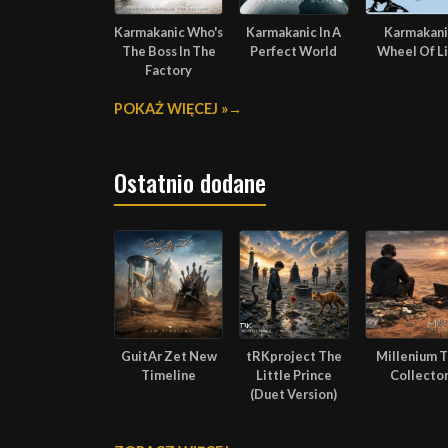
Karmakanic Who's
Karmakanic In A
Karmakani
The Boss In The
Perfect World
Wheel Of L
Factory
POKAŻ WIĘCEJ »
Ostatnio dodane
GuitAr Zet New
tRKproject The
Millenium 
Timeline
Little Prince
Collecto
(Duet Version)