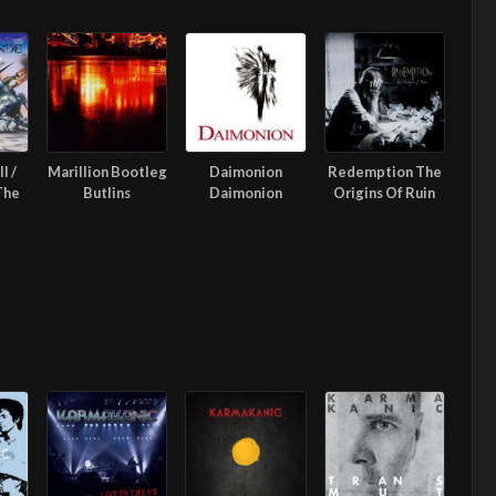
l /
Marillion Bootleg
Daimonion
Redemption The
The
Butlins
Daimonion
Origins Of Ruin