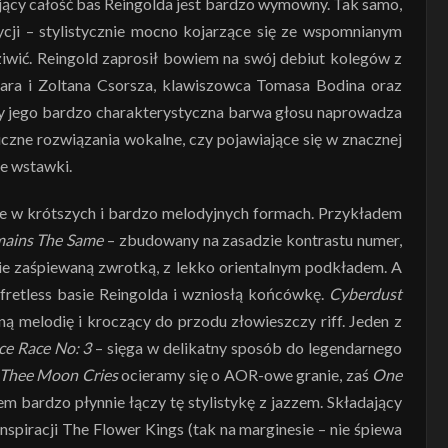
ający całość bas Reingolda jest bardzo wymowny. Tak samo,
ycji – stylistycznie mocno kojarzące się ze wspomnianym
ziwić. Reingold zaprosił bowiem na swój debiut kolegów z
azara i Zoltana Csorsza, klawiszowca Tomasa Bodina oraz
ażby jego bardzo charakterystyczna barwa głosu naprowadza
czne rozwiązania wokalne, czy pojawiające się w znacznej
ce wstawki.
ie w krótszych i bardzo melodyjnych formach. Przykładem
mains The Same
– zbudowany na zasadzie kontrastu numer,
nie zaśpiewaną zwrotką, z lekko orientalnym podkładem. A
fretless basie Reingolda i wzniosłą końcówkę.
Cyberdust
jną melodię i kroczący do przodu złowieszczy riff. Jeden z
ce Race No: 3
– sięga w delikatny sposób do legendarnego
 Thee Moon Cries
ocieramy się o AOR-owe granie, zaś
One
m bardzo płynnie łączy tę stylistykę z jazzem. Składający
spiracji The Flower Kings (tak na marginesie – nie śpiewa