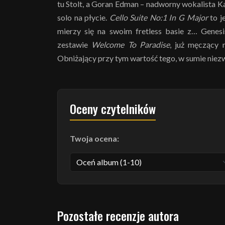
tu Stolt, a Goran Edman – nadworny wokalista K
solo na płycie.
Cello Suite No:1 In G Major
to j
mierzy się na swoim fretless basie z… Gene
zestawie
Welcome To Paradise
, już męczący 
Obniżający przy tym wartość tego, w sumie niez
Oceny czytelników
Twoja ocena:
Pozostałe recenzje autora