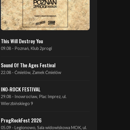
This Will Destroy You
09.08 - Poznań, Klub 2progi
Sound Of The Ages Festival
22.08 - Ćmielów, Zamek Ćmielów
INO-ROCK FESTIVAL
29.08 - Inowrocław, Plac Imprez, ul.
Wierzbińskiego 9
ProgRockFest 2026
05.09 - Legionowo, Sala widowiskowa MOK, ul.
Piłsudskiego 41
Antimatter + Sleeping Pulse