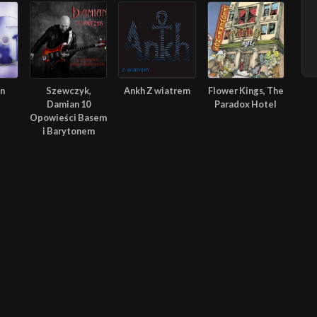
In
Szewczyk,
Ankh Z wiatrem
Flower Kings, The
Damian 10
Paradox Hotel
Opowieści Basem
i Barytonem