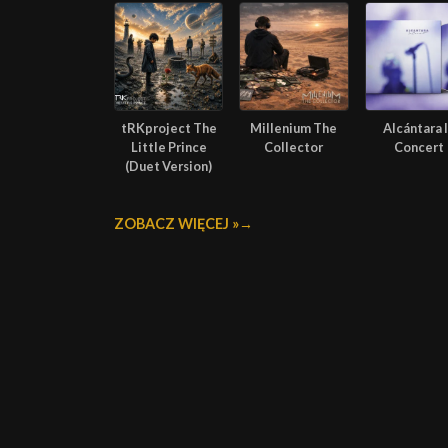
tRKproject The
Millenium The
Alcántara 
Little Prince
Collector
Concert
(Duet Version)
ZOBACZ WIĘCEJ »