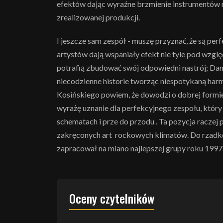
efektów dając wyraźne brzmienie instrumentów n
zrealizowanej produkcji.
I jeszcze sam zespół - muszę przyznać, że są pe
artystów dają wspaniały efekt nie tyle pod wzg
potrafią zbudować swój odpowiedni nastrój; D
niecodzienne historie tworząc niespotykaną har
Kosińskiego powiem, że dowodzi o dobrej formi
wyrażę uznanie dla perfekcyjnego zespołu, któr
schematach i prze do przodu . Ta pozycja raczej 
zakręconych art rockowych klimatów. Do rzadkośc
zapracował na miano najlepszej grupy roku 1997..
Oceny czytelników