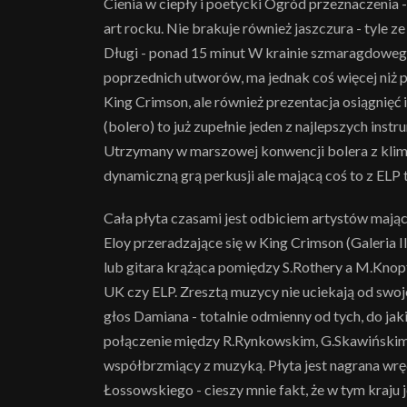
Cienia w ciepły i poetycki Ogród przeznaczenia 
art rocku. Nie brakuje również jaszczura - tyl
Długi - ponad 15 minut W krainie szmaragdoweg
poprzednich utworów, ma jednak coś więcej niż 
King Crimson, ale również prezentacja osiągnięć 
(bolero) to już zupełnie jeden z najlepszych inst
Utrzymany w marszowej konwencji bolera z klimat
dynamiczną grą perkusji ale mającą coś to z ELP t
Cała płyta czasami jest odbiciem artystów mają
Eloy przeradzające się w King Crimson (Galeria Ilu
lub gitara krążąca pomiędzy S.Rothery a M.Knop
UK czy ELP. Zresztą muzycy nie uciekają od swoj
głos Damiana - totalnie odmienny od tych, do ja
połączenie między R.Rynkowskim, G.Skawińskim 
współbrzmiący z muzyką. Płyta jest nagrana wręc
Łossowskiego - cieszy mnie fakt, że w tym kraju 