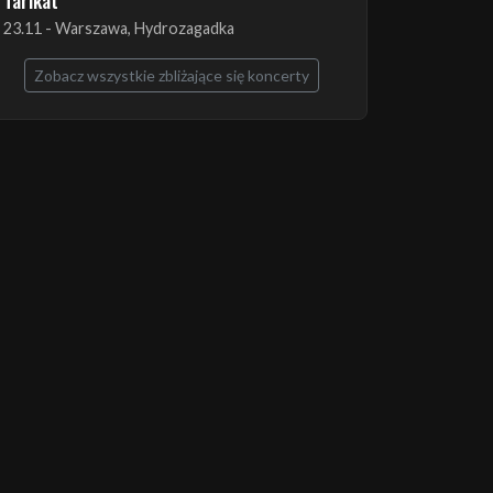
The Ruins of Beverast + Esoteric + Imha
Tarikat
23.11 - Warszawa, Hydrozagadka
Zobacz wszystkie zbliżające się koncerty