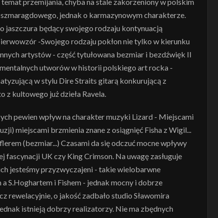
- temat przemijania, chyba na stale zakorzeniony w polskim
e ze szmaragdowego, jednak o karmazynowym charakterze.
o jaszczura będący swojego rodzaju kontynuacją
pierwowzór -Swojego rodzaju pokłon nie tylko w kierunku
innych artystów - część tytułowana bezmiar i bezdźwięk II
rumentalnych utworów w historii polskiego art rocka -
yzującą w stylu Dire Straits gitarą konkurującą z
o z kultowego już dzieła Ravela.
cych pewien wpływ na charakter muzyki Lizard - Miejscami
zji) miejscami brzmienia znane z osiągnięć Fisha z Wigil...
flerem (bezmiar...) Czasami da się odczuć mocne wpływy
ej fascynacji UK czy King Crimson. Na uwagę zasługuje
kich jesteśmy przyzwyczajeni - takie wielobarwne
a S.Hoghartem i Fishem - jednak mocny i dobrze
z rewelacyjnie, o jakość zadbało studio Sławomira
jednak istnieją dobrzy realizatorzy. Nie ma zbędnych