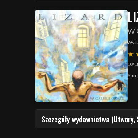
L
W G
Wyda
10/1
Auto
Szczegóły wydawnictwa (Utwory, 