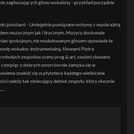
ie zagłuszających głosu wokalisty - przykład porządnie
rfekcjonistami - Umiejętnie powiązane motywy z wyobraźnią
lędem muzycznym jak i lirycznym. Muzycy doskonale
amian spokojnym, nie modulowanym głosem opowiada te
monię wokalno-instrumentalną. Słowami Piotra
e młodych zespołów sceny prog & art, swoimi słowami
y czerpiąc z dobrych wzorców nie zamyka się w
powinna znaleźć się w płytotece każdego wielbiciela
i należy tak obiecujący debiut zespołu, który słusznie
...