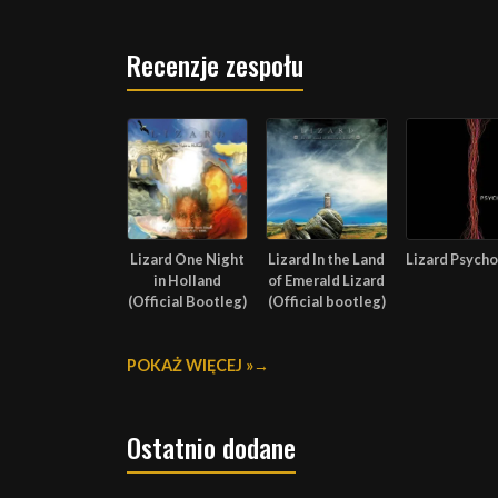
Recenzje zespołu
Lizard One Night
Lizard In the Land
Lizard Psycho
in Holland
of Emerald Lizard
(Official Bootleg)
(Official bootleg)
POKAŻ WIĘCEJ »
Ostatnio dodane