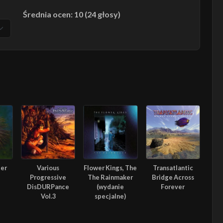
Średnia ocen: 10 (24 głosy)
ter
Various
Flower Kings, The
Transatlantic
Progressive
The Rainmaker
Bridge Across
DisDURPance
(wydanie
Forever
Vol.3
specjalne)