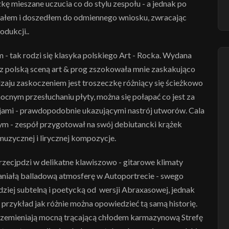
kę mieszane uczucia co do stylu zespołu - a jednak po
rowałem i doszedłem do odmiennego wniosku, zwracając
odukcji..
m - tak rodzi się klasyka polskiego Art - Rocka. Wydana
z polską sceną art & prog zszokowała mnie zaskakująco
aju zaskoczeniem jest troszeczkę różniący się ścieżkowo
ocnym przesłuchaniu płyty, można się połapać co jest za
cjami - prawdopodobnie ukazującymi nastrój utworów. Cala
m - zespół przygotował na swój debiutancki krążek
uzycznej i lirycznej kompozycje.
zecjpdzi w delikatne klawiszowo - gitarowe klimaty
paniałą balladową atmosferę w Autoportrecie - swego
ziej subtelną i poetycką od wersji Abraxasowej, jednak
 przykład jak różnie można opowiedzieć tą samą historię.
przemieniają mocną trącającą chłodem karmazynową Strefę