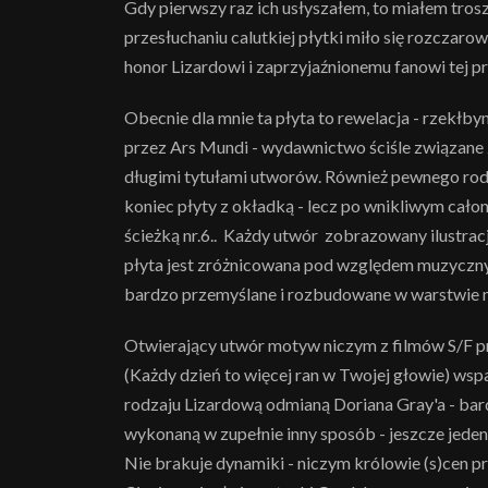
Gdy pierwszy raz ich usłyszałem, to miałem trosz
przesłuchaniu calutkiej płytki miło się rozcza
honor Lizardowi i zaprzyjaźnionemu fanowi tej pr
Obecnie dla mnie ta płyta to rewelacja - rzekłby
przez Ars Mundi - wydawnictwo ściśle związane 
długimi tytułami utworów. Również pewnego rodz
koniec płyty z okładką - lecz po wnikliwym całon
ścieżką nr.6.. Każdy utwór zobrazowany ilustra
płyta jest zróżnicowana pod względem muzyczny
bardzo przemyślane i rozbudowane w warstwie m
Otwierający utwór motyw niczym z filmów S/F pr
(Każdy dzień to więcej ran w Twojej głowie) ws
rodzaju Lizardową odmianą Doriana Gray'a - bard
wykonaną w zupełnie inny sposób - jeszcze jeden
Nie brakuje dynamiki - niczym królowie (s)cen 