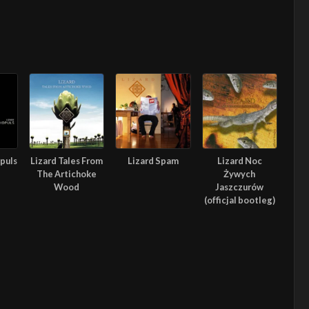
puls
Lizard Tales From
Lizard Spam
Lizard Noc
The Artichoke
Żywych
Wood
Jaszczurów
(officjal bootleg)