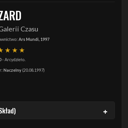
IZARD
alerii Czasu
wnictwo:
Ars Mundi, 1997
0
- Arcydzieło.
r:
Naczelny
(20.08.1997)
Skład)