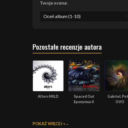
Twoja ocena:
Pozostałe recenzje autora
Alters MILD
Spaced Out
Gabriel, Pe
Eponymus II
OVO
POKAŻ WIĘCEJ »