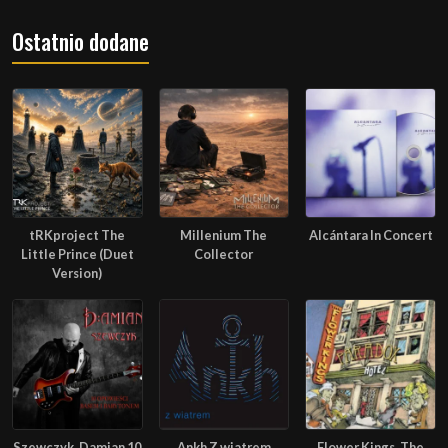
Ostatnio dodane
tRKproject The
Millenium The
Alcántara In Concert
Little Prince (Duet
Collector
Version)
Szewczyk, Damian 10
Ankh Z wiatrem
Flower Kings, The