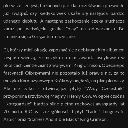
pierwsze - że jest, bo ładnych pare lat oczekiwania pozwoliło
już zwątpić, czy kiedykolwiek ukaże się następca bardzo
udanego debiutu. A następne zaskoczenie czeka słuchacza
zaraz po wciśnięciu guzika "play" na odtwarzaczu. Bo
zmieniła się ta Gargantua muzycznie.
Ci, którzy mieli okazję zapoznać się z debiutanckim albumem
zespołu wiedzą, że muzyka na nim zawarta oscylowała w
okolicach Gentle Giant z wpływami King Crimson. Obecnie po
fascynacji Olbrzymami nie pozostało już prawie nic, za to
muzyka Karmazynowego Króla wysunęła się na plan pierwszy.
Ale nie tylko - otwierający płytę "Wżdy Czelestnik"
przypomina krzyżówkę Magmy i Henry Cow. W ogóle czuć na
"Kotegardzie" bardzo silne piętno rockowej awangardy lat
70, nurtu RIO w szczególności. I płyt "Larks' Tongues in
Aspic" oraz "Starless And Bible Black" King Crimson.