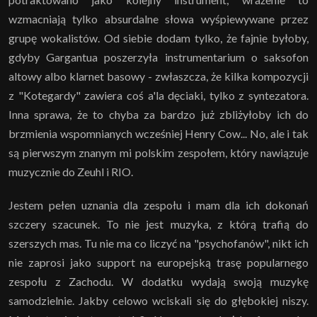
wzmacniają tylko absurdalne słowa wyśpiewywane przez
grupę wokalistów. Od siebie dodam tylko, że fajnie byłoby,
gdyby Gargantua poszerzyła instrumentarium o saksofon
altowy albo klarnet basowy - zwłaszcza, że kilka kompozycji
z "Kotegardy" zawiera coś a'la dęciaki, tylko z syntezatora.
Inna sprawa, że to chyba za bardzo już zbliżyłoby ich do
brzmienia wspomnianych wcześniej Henry Cow... No, ale i tak
są pierwszym znanym mi polskim zespołem, który nawiązuje
muzycznie do Zeuhl i RIO.
Jestem pełen uznania dla zespołu i mam dla ich dokonań
szczery szacunek. To nie jest muzyka, z którą trafią do
szerszych mas. Tu nie ma co liczyć na "psychofanów", nikt ich
nie zaprosi jako support na europejską trasę popularnego
zespołu z Zachodu. W dodatku wydają swoją muzykę
samodzielnie. Jakby celowo wciskali się do głębokiej niszy.