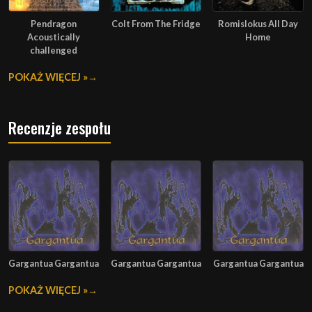
Pendragon
Colt From The Fridge
Romislokus All Day
Acoustically
Home
challenged
POKAŻ WIĘCEJ »
Recenzje zespołu
Gargantua Gargantua
Gargantua Gargantua
Gargantua Gargantua
POKAŻ WIĘCEJ »