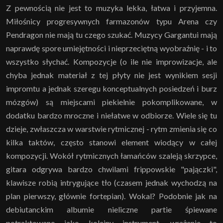
Z pewnością nie jest to muzyka lekka, łatwa i przyjemna.
Miłośnicy progresywnych farmazonów typu Arena czy
Pendragon nie mają tu czego szukać. Muzycy Gargantui mają
naprawdę spore umiejętności i nieprzeciętną wyobraźnię - i to
wszystko słychać. Kompozycje (o ile nie improwizacje, ale
chyba jednak materiał z tej płyty nie jest wynikiem sesji
impromtu a jednak szeregu konceptualnych posiedzeń i burz
mózgów) są miejscami piekielnie pokomplikowane, w
dodatku bardzo mroczne i niełatwe w odbiorze. Wiele się tu
dzieje, zwłaszcza w warstwie rytmicznej - rytm zmienia się co
kilka taktów, często stanowi element wiodący w całej
kompozycji. Wokół rytmicznych łamańców szaleją skrzypce,
gitara odgrywa bardzo chwilami frippowskie "pajączki",
klawisze robią intrygujące tło (czasem jednak wychodzą na
plan pierwszy, głównie fortepian). Wokal? Podobnie jak na
debiutanckim albumie nieliczne partie śpiewane
potraktowano jako kolejny instrument, wrażenie to