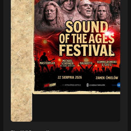
Poprzedni
Następn
This Will Destroy You
09.08 - Poznań, Klub 2progi
Sound Of The Ages Festival