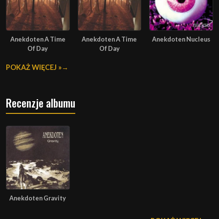
Anekdoten A Time
Anekdoten A Time
Anekdoten Nucleus
Of Day
Of Day
POKAŻ WIĘCEJ »
Recenzje albumu
Anekdoten Gravity