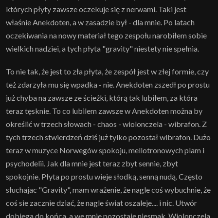
których płyty zawsze oczekuje się z nerwami. Taki jest
właśnie Anekdoten, a w zasadzie był - dla mnie. Po latach
oczekiwania na nowy materiał tego zespołu narobiłem sobie
wielkich nadziei, a tych płyta "gravity" niestety nie spełnia.
To nie tak, że jest to zła płyta, że zespół jest w złej formie, czy
też zdarzyła mu się wpadka - nie. Anekdoten zszedł po prostu
już chyba na zawsze ze ścieżki, którą tak lubiłem, za która
teraz tęsknie. To co lubilem zawsze w Anekdoten można by
określić w trzech słowach - chaos - wiolonczela - wibrafon. Z
tych trzech stwierdzeń dziś już tylko pozostał wibrafon. Dużo
teraz w muzyce Norwegów spokoju, mellotronowych plam i
psychodelii. Jak dla mnie jest teraz zbyt sennie, zbyt
spokojnie. Płyta po prostu wieje słodką, senną nudą. Często
słuchajac "Gravity", mam wrażenie, że nagle coś wybuchnie, że
coś sie zacznie dziać, że nagle świat oszaleje.... i nic. Utwór
dobiega do końca, a we mnie pozostaje niesmak. Wiolonczela