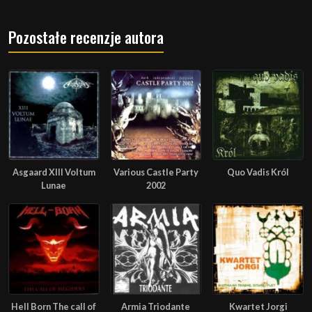
Pozostałe recenzje autora
Asgaard XIII Voltum
Various Castle Party
Quo Vadis Król
Lunae
2002
Hell Born The call of
Armia Triodante
Kwartet Jorgi