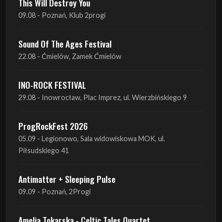
22.08 - Ćmielów, Zamek Ćmielów
INO-ROCK FESTIVAL
29.08 - Inowrocław, Plac Imprez, ul. Wierzbińskiego 9
ProgRockFest 2026
05.09 - Legionowo, Sala widowiskowa MOK, ul.
Piłsudskiego 41
Antimatter + Sleeping Pulse
09.09 - Poznań, 2Progi
Amelia Tokarska - Celtic Tales Quartet
10.09 - Rybnik, Teatr Ziemi Rybnickiej
Antimatter + Sleeping Pulse