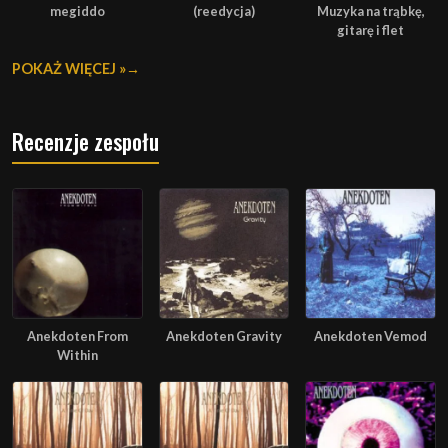
megiddo
(reedycja)
Muzyka na trąbkę,
gitarę i flet
POKAŻ WIĘCEJ »
Recenzje zespołu
Anekdoten From
Anekdoten Gravity
Anekdoten Vemod
Within