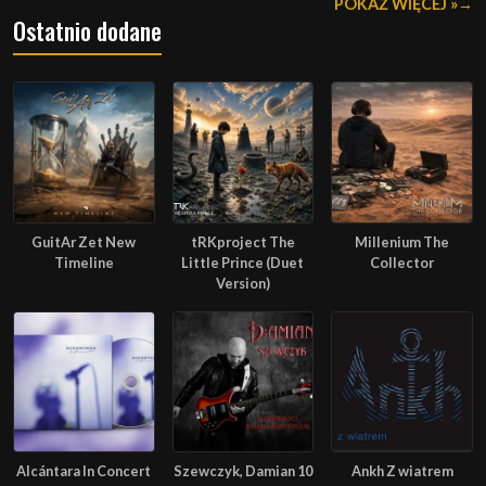
POKAŻ WIĘCEJ »
Ostatnio dodane
GuitAr Zet New
tRKproject The
Millenium The
Timeline
Little Prince (Duet
Collector
Version)
Alcántara In Concert
Szewczyk, Damian 10
Ankh Z wiatrem