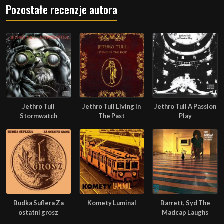
Pozostałe recenzje autora
Jethro Tull
Jethro Tull Living In
Jethro Tull A Passion
Stormwatch
The Past
Play
Budka Suflera Za
Komety Luminal
Barrett, Syd The
ostatni grosz
Madcap Laughs