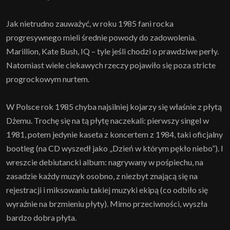
Jak nietrudno zauważyć, w roku 1985 fani rocka
progresywnego mieli średnie powody do zadowolenia.
Marillion, Kate Bush, IQ – tyle jeśli chodzi o prawdziwe perły.
Natomiast wiele ciekawych rzeczy pojawiło się poza stricte
progrockowym nurtem.
W Polsce rok 1985 chyba najsilniej kojarzy się właśnie z płytą
Dżemu. Trochę się na tą płytę naczekali: pierwszy singel w
1981, potem jedynie kaseta z koncertem z 1984, taki oficjalny
bootleg (na CD wyszedł jako „Dzień w którym pękło niebo”). I
wreszcie debiutancki album: nagrywany w pośpiechu, na
zasadzie każdy muzyk osobno, z niezbyt znającą się na
rejestracji i miksowaniu takiej muzyki ekipą (co odbiło się
wyraźnie na brzmieniu płyty). Mimo przeciwności, wyszła
bardzo dobra płyta.