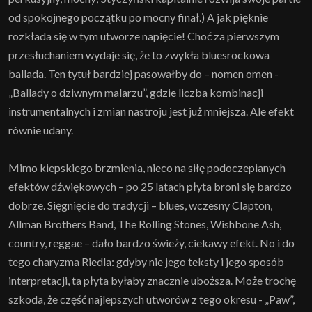
od spokojnego początku po mocny finał.) A jak pięknie
rozkłada się w tym utworze napięcie! Choć za pierwszym
przesłuchaniem wydaje się, że to zwykła bluesrockowa
ballada. Ten tytuł bardziej pasowałby do – nomen omen -
„Ballady o dziwnym malarzu”, gdzie liczba kombinacji
instrumentalnych i zmian nastroju jest już mniejsza. Ale efekt
równie udany.
Mimo kiepskiego brzmienia, nieco na siłę podoczepianych
efektów dźwiękowych – po 25 latach płyta broni się bardzo
dobrze. Sięgnięcie do tradycji – blues, wczesny Clapton,
Allman Brothers Band, The Rolling Stones, Wishbone Ash,
country, reggae – dało bardzo świeży, ciekawy efekt. No i do
tego charyzma Riedla: gdyby nie jego teksty i jego sposób
interpretacji, ta płyta byłaby znacznie uboższa. Może trochę
szkoda, że część najlepszych utworów z tego okresu - „Paw”,