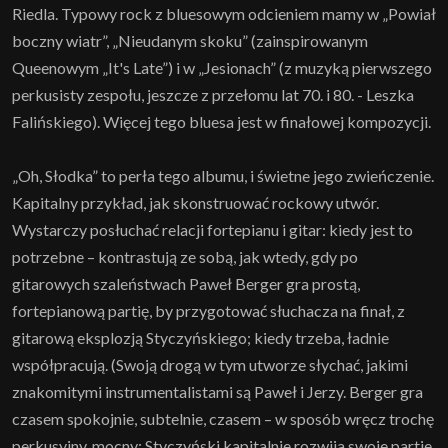
Riedla. Typowy rock z bluesowym odcieniem mamy w „Powiał
boczny wiatr”, „Nieudanym skoku” (zainspirowanym
Queenowym „It's Late”) i w „Jesionach” (z muzyką pierwszego
perkusisty zespołu, jeszcze z przełomu lat 70. i 80. - Leszka
Falińskiego). Więcej tego bluesa jest w finałowej kompozycji.
„Oh, Słodka” to perła tego albumu, i świetne jego zwieńczenie.
Kapitalny przykład, jak skonstruować rockowy utwór.
Wystarczy posłuchać relacji fortepianu i gitar: kiedy jest to
potrzebne – kontrastują ze sobą, jak wtedy, gdy po
gitarowych szaleństwach Paweł Berger gra prostą,
fortepianową partię, by przygotować słuchacza na finał, z
gitarową eksplozją Styczyńskiego; kiedy trzeba, ładnie
współpracują. (Swoją drogą w tym utworze słychać, jakimi
znakomitymi instrumentalistami są Paweł i Jerzy. Berger gra
czasem spokojnie, subtelnie, czasem – w sposób wręcz trochę
perkusyjny, mocny; Styczyński kapitalnie rozwija swoje partie