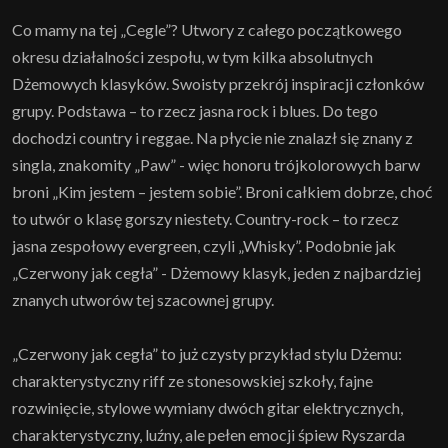
Co mamy na tej „Cegle”? Utwory z całego początkowego
okresu działalności zespołu, w tym kilka absolutnych
Dżemowych klasyków. Swoisty przekrój inspiracji członków
grupy. Podstawa – to rzecz jasna rock i blues. Do tego
dochodzi country i reggae. Na płycie nie znalazł się znany z
singla, znakomity „Paw” - więc honoru trójkolorowych barw
broni „Kim jestem – jestem sobie”. Broni całkiem dobrze, choć
to utwór o klasę gorszy niestety. Country-rock – to rzecz
jasna zespołowy evergreen, czyli „Whisky”. Podobnie jak
„Czerwony jak cegła” - Dżemowy klasyk, jeden z najbardziej
znanych utworów tej szacownej grupy.
„Czerwony jak cegła” to już czysty przykład stylu Dżemu:
charakterystyczny riff ze stonesowskiej szkoły, fajne
rozwinięcie, stylowe wymiany dwóch gitar elektrycznych,
charakterystyczny, luźny, ale pełen emocji śpiew Ryszarda