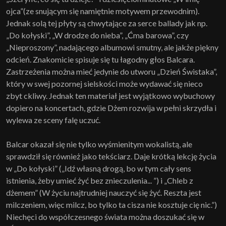
ojca”(ze snującym się namiętnie motywem przewodnim).
Jednak solą tej płyty są chwytające za serce ballady jak np.
„Do kołyski”, „W drodze do nieba”, „Ćma barowa”, czy
„Nieproszony”, nadającego albumowi smutny, ale jakże piękny
odcień. Znakomicie spisuje się tu łagodny głos Balcara.
Zastrzeżenia można mieć jedynie do utworu „Dzień Świstaka”,
który w swej pozornej sielskości może wydawać się nieco
zbyt ckliwy. Jednak ten materiał jest wyjątkowo wybuchowy
dopiero na koncertach, gdzie Dżem rozwija w pełni skrzydła i
wylewa ze sceny falę uczuć.
Balcar okazał się nie tylko wyśmienitym wokalistą, ale
sprawdził się również jako tekściarz. Daje krótką lekcję życia
w „Do kołyski” („Idź własną drogą, bo w tym cały sens
istnienia, żeby umieć żyć bez znieczulenia... ”) i „Chleb z
dżemem” (W życiu najtrudniej nauczyć się żyć. Reszta jest
milczeniem, więc milcz, bo tylko ta cisza nie kosztuje cię nic.”)
Niechęci do współczesnego świata można doszukać się w