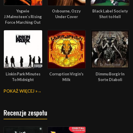
Yngwie
Osbourne, Ozzy
Black Label Society
J.Malmsteen`s Rising
Under Cover
Shot to Hell
Force Marching Out
Linkin Park Minutes
Corruption Virgin's
Dimmu Borgir In
To Midnight
Milk
Sorte Diaboli
POKAŻ WIĘCEJ »
Recenzje zespołu