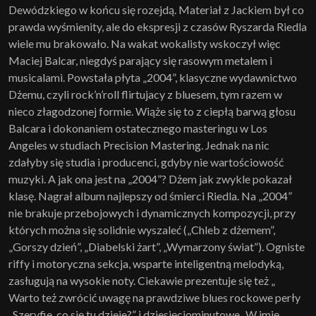
Dewódzkiego w końcu się rozejdą. Materiał z Jackiem był co
prawda wyśmienity, ale do ekspresji z czasów Ryszarda Riedla
wiele mu brakowało. Na wakat wokalisty wskoczył więc
Maciej Balcar, niegdyś parający się rasowym metalem i
musicalami. Powstała płyta „2004”, klasyczne wydawnictwo
Dżemu, czyli rock’n’roll flirtujacy z bluesem, tym razem w
nieco złagodzonej formie. Wiąże się to z ciepłą barwą głosu
Balcara i dokonaniem ostatecznego masteringu w Los
Angeles w studiach Precision Mastering. Jednak na nic
zdałyby się studia i producenci, gdyby nie wartościowość
muzyki. A jak ona jest na „2004”? Dżem jak zwykle pokazał
klasę. Nagrał album najlepszy od śmierci Riedla. Na „2004”
nie brakuje przebojowych i dynamicznych kompozycji, przy
których można się solidnie wyszaleć („Chleb z dżemem”,
„Gorszy dzień”, „Diabelski żart”, „Wymarzony świat”). Ogniste
riffy i motoryczna sekcja, wsparte inteligentną melodyką,
zasługują na wysokie noty. Ciekawie prezentuje się też „
Warto też zwrócić uwagę na prawdziwe blues rockowe perły
„Szeryfie, co się tu dzieje?” i dziesięciominutowe „W imię