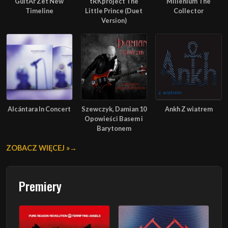
GuitAr Zet New
tRKproject The
Millenium The
Timeline
Little Prince (Duet
Collector
Version)
Alcántara In Concert
Szewczyk, Damian 10
Ankh Z wiatrem
Opowieści Basem i
Barytonem
ZOBACZ WIĘCEJ »
Premiery