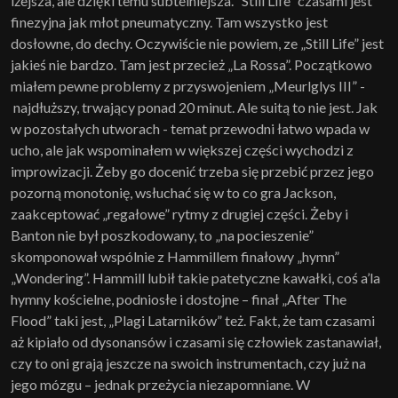
lżejsza, ale dzięki temu subtelniejsza. ”Still Life” czasami jest
finezyjna jak młot pneumatyczny. Tam wszystko jest
dosłowne, do dechy. Oczywiście nie powiem, ze „Still Life” jest
jakieś nie bardzo. Tam jest przecież „La Rossa”. Początkowo
miałem pewne problemy z przyswojeniem „Meurlglys III” -
najdłuższy, trwający ponad 20 minut. Ale suitą to nie jest. Jak
w pozostałych utworach - temat przewodni łatwo wpada w
ucho, ale jak wspominałem w większej części wychodzi z
improwizacji. Żeby go docenić trzeba się przebić przez jego
pozorną monotonię, wsłuchać się w to co gra Jackson,
zaakceptować „regałowe” rytmy z drugiej części. Żeby i
Banton nie był poszkodowany, to „na pocieszenie”
skomponował wspólnie z Hammillem finałowy „hymn”
„Wondering”. Hammill lubił takie patetyczne kawałki, coś a’la
hymny kościelne, podniosłe i dostojne – finał „After The
Flood” taki jest, „Plagi Latarników” też. Fakt, że tam czasami
aż kipiało od dysonansów i czasami się człowiek zastanawiał,
czy to oni grają jeszcze na swoich instrumentach, czy już na
jego mózgu – jednak przeżycia niezapomniane. W