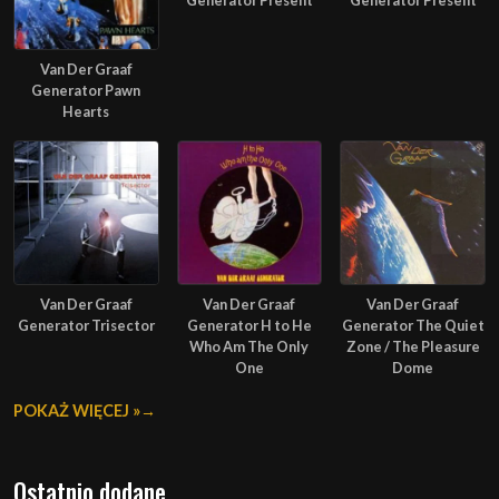
Generator Present
Generator Present
Van Der Graaf
Generator Pawn
Hearts
Van Der Graaf
Van Der Graaf
Van Der Graaf
Generator Trisector
Generator H to He
Generator The Quiet
Who Am The Only
Zone / The Pleasure
One
Dome
POKAŻ WIĘCEJ »
Ostatnio dodane