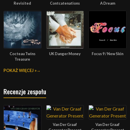
Revisited
Contcatenations
A Dream
Cocteau Twins
UK Danger Money
Focus 9 / New Skin
Treasure
POKAŻ WIĘCEJ »
Recenzje zespołu
Van Der Graaf
Van Der Graaf