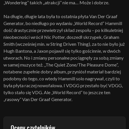
„Wondering” takich „atrakcji” nie ma… Może i dobrze.
Na długie, długie lata była to ostatnia płyta Van Der Graaf
Generator, bo niedługo po wydaniu „World Record” Hammill
dość drastycznie przewietrzył skład zespołu – po kilkuletniej
nieobecności wrócił Nic Potter, doszedł skrzypek, Graham
Smith (wcześniej min. w String Driven Thing), za to nie było już
Hugh Bantona, a Jaxon pojawił się tylko gościnnie, w dwóch
utworach. No i zmiany personalne pociągnęły za sobą zmiany
w samej muzyce też. „The Quiet Zone/The Pleasure Dome”,
notabene zupełnie dobry album, przyniósł materiał bardziej
podobny do tego, co wtedy Hammill solo nagrywał, czyli to
była płyta raczej nowofalowa. I VDGG przestało być VDGG,
tylko stało się VDG. Ale „World Record” to jeszcze ten
„rasowy” Van Der Graaf Generator.
Oceny czytelników