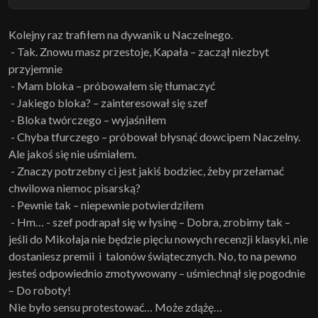
Kolejny raz trafiłem na dywanik u Naczelnego.
- Tak. Znowu masz przestoje, Kapała – zaczął niezbyt
przyjemnie
- Mam bloka – próbowałem się tłumaczyć
- Jakiego bloka? – zainteresował się szef
- Bloka twórczego – wyjaśniłem
- Chyba tfurczego – próbował błysnąć dowcipem Naczelny.
Ale jakoś się nie uśmiałem.
- Znaczy potrzebny ci jest jakiś bodziec, żeby przełamać
chwilowa niemoc pisarską?
- Pewnie tak – niepewnie potwierdziłem
- Hm… - szef podrapał się w łysinę – Dobra, zrobimy tak –
jeśli do Mikołaja nie będzie pięciu nowych recenzji klasyki, nie
dostaniesz premii i talonów świątecznych. No, to na pewno
jesteś odpowiednio zmotywowany – uśmiechnął się pogodnie
– Do roboty!
Nie było sensu protestować… Może zdążę…