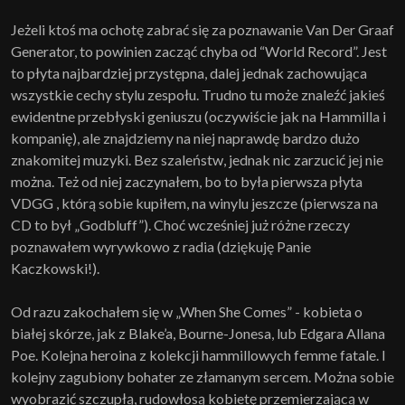
Jeżeli ktoś ma ochotę zabrać się za poznawanie Van Der Graaf
Generator, to powinien zacząć chyba od “World Record”. Jest
to płyta najbardziej przystępna, dalej jednak zachowująca
wszystkie cechy stylu zespołu. Trudno tu może znaleźć jakieś
ewidentne przebłyski geniuszu (oczywiście jak na Hammilla i
kompanię), ale znajdziemy na niej naprawdę bardzo dużo
znakomitej muzyki. Bez szaleństw, jednak nic zarzucić jej nie
można. Też od niej zaczynałem, bo to była pierwsza płyta
VDGG , którą sobie kupiłem, na winylu jeszcze (pierwsza na
CD to był „Godbluff”). Choć wcześniej już różne rzeczy
poznawałem wyrywkowo z radia (dziękuję Panie
Kaczkowski!).
Od razu zakochałem się w „When She Comes” - kobieta o
białej skórze, jak z Blake’a, Bourne-Jonesa, lub Edgara Allana
Poe. Kolejna heroina z kolekcji hammillowych femme fatale. I
kolejny zagubiony bohater ze złamanym sercem. Można sobie
wyobrazić szczupłą, rudowłosą kobietę przemierzającą w