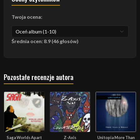
Twoja ocena:
Średnia ocen: 8.9 (46 głosów)
Pozostałe recenzje autora
Saga Worlds Apart
Z-Axis
Unitopia More Than