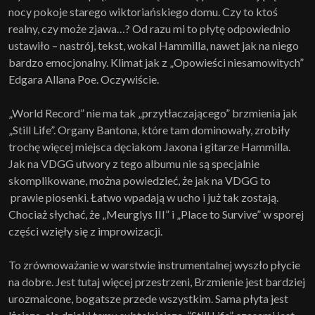
nocy pokoje starego wiktoriańskiego domu. Czy to ktoś
realny, czy może zjawa…? Od razu mi to płytę odpowiednio
ustawiło – nastrój, tekst, wokal Hammilla, nawet jak na niego
bardzo emocjonalny. Klimat jak z „Opowieści niesamowitych”
Edgara Allana Poe. Oczywiście.
„World Record” nie ma tak „przytłaczającego” brzmienia jak
„Still Life”. Organy Bantona, które tam dominowały, zrobiły
trochę więcej miejsca dęciakom Jaxona i gitarze Hammilla.
Jak na VDGG utwory z tego albumu nie są specjalnie
skomplikowane, można powiedzieć, że jak na VDGG to
prawie piosenki. Łatwo wpadają w ucho i już tak zostają.
Chociaż słychać, że „Meurglys III” i „Place to Survive” w sporej
części wzięły się z improwizacji.
To zrównoważanie w warstwie instrumentalnej wyszło płycie
na dobre. Jest tutaj więcej przestrzeni, Brzmienie jest bardziej
urozmaicone, bogatsze przede wszystkim. Sama płyta jest