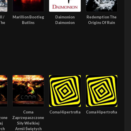
l /
Marillion Bootleg
Daimonion
Redemption The
The
Butlins
Daimonion
Origins Of Ruin
Coma
Coma Hipertrofia
Coma Hipertrofia
zone
Zaprzepaszczone
ej
Siły Wielkiej
ych
Armii Świętych