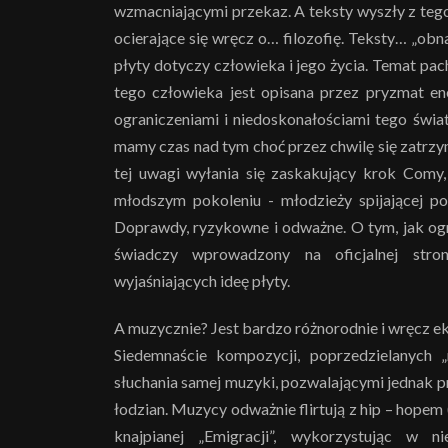
wzmacniającymi przekaz. A teksty wyszły z teg
ocierające się wręcz o… filozofię. Teksty… „obn
płyty dotyczy człowieka i jego życia. Temat pac
tego człowieka jest opisana przez pryzmat en
ograniczeniami i niedoskonałościami tego świata
mamy czas nad tym choć przez chwilę się zatrzy
tej uwagi wyłania się zaskakujący krok Comy,
młodszym pokoleniu - młodzieży spijającej p
Doprawdy, ryzykowne i odważne. O tym, jak og
świadczy wprowadzony na oficjalnej stro
wyjaśniających ideę płyty.
A muzycznie? Jest bardzo różnorodnie i wręcz eks
Siedemnaście kompozycji, poprzedzielanych 
słuchania samej muzyki, pozwalającymi jednak p
łodzian. Muzycy odważnie flirtują z hip – hopem 
knajpianej „Emigracji”, wykorzystując w 