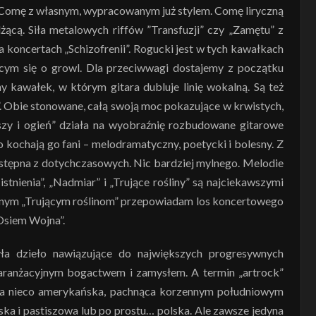
 Comę z własnym, wypracowanym już stylem. Comę liryczną
dżącą. Siła metalowych riffów ”Transfuzji” czy „Zamętu” z
a koncertach „Schizofrenii”. Rogucki jest w tych kawałkach
ącym się o growl. Dla przeciwwagi dostajemy z początku
y kawałek, w którym gitara dubluje linię wokalną. Są też
eń”. Obie stonowane, całą swoją moc pokazujące w krwistych,
zy i ogień” działa na wyobraźnię rozbudowane gitarowe
go kochają go fani – melodramatyczny, poetycki i bolesny. Z
ystępna z dotychczasowych. Nic bardziej mylnego. Melodie
istnienia”, „Nadmiar” i „Trujące rośliny” są najciekawszymi
onym „Trującym roślinom” przepowiadam los koncertowego
 Osiem Wojna”.
ła dzieło nawiązujące do największych progresywnych
 aranżacyjnym bogactwem i zamysłem. A termin „artrock”
oma nieco amerykańska, pachnąca korzennym południowym
ka i pastiszowa lub po prostu… polska. Ale zawsze jedyna