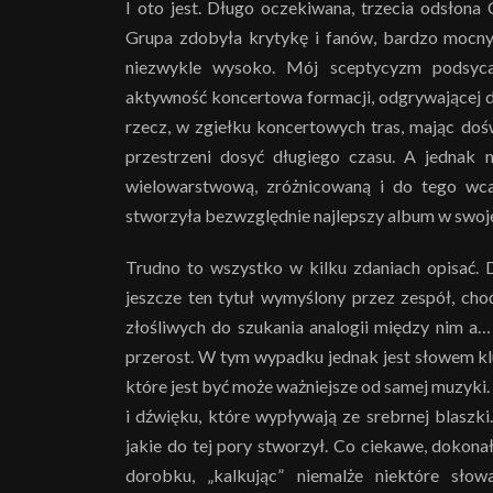
I oto jest. Długo oczekiwana, trzecia odsłona
Grupa zdobyła krytykę i fanów, bardzo mocn
niezwykle wysoko. Mój sceptycyzm podsyca
aktywność koncertowa formacji, odgrywającej do
rzecz, w zgiełku koncertowych tras, mając do
przestrzeni dosyć długiego czasu. A jednak 
wielowarstwową, zróżnicowaną i do tego wca
stworzyła bezwzględnie najlepszy album w swojej
Trudno to wszystko w kilku zdaniach opisać. 
jeszcze ten tytuł wymyślony przez zespół, ch
złośliwych do szukania analogii między nim a…
przerost. W tym wypadku jednak jest słowem kl
które jest być może ważniejsze od samej muzyki. 
i dźwięku, które wypływają ze srebrnej blaszki.
jakie do tej pory stworzył. Co ciekawe, dokon
dorobku, „kalkując” niemalże niektóre słow