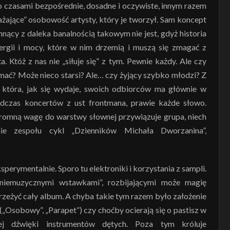
o czasami bezpośrednie, dosadne i oczywiste, innym razem
ażające” osobowość artysty, który je tworzył. Sam koncept
hnący z daleka banalnością takowym nie jest, gdyż historia
ergii i mocy, które w nim drzemią i muszą się zmagać z
. Któż z nas nie „siłuje się” z tym. Pewnie każdy. Ale czy
mać? Może nieco starsi? Ale… czy żyjący szybko młodzi? Z
 która, jak się wydaje, swoich odbiorców ma głównie w
odczas koncertów z ust frontmana, prawie każde słowo.
romną wagę do warstwy słownej przywiązuje grupa, niech
nie zespołu cykl „Dzienników Michała Dworzanina”,
perymentalnie. Sporo tu elektroniki i korzystania z sampli.
„niemuzycznymi wstawkami”, rozbijającymi może magię
rzeżyć cały album. A chyba takie tym razem było założenie
(„Osobowy”, „Parapet”) czy choćby ocierają się o pastisz w
niej dźwięki instrumentów dętych. Poza tym króluje