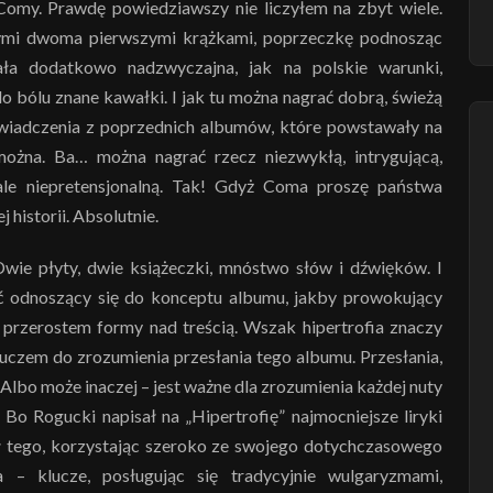
 Comy. Prawdę powiedziawszy nie liczyłem na zbyt wiele.
ymi dwoma pierwszymi krążkami, poprzeczkę podnosząc
ła dodatkowo nadzwyczajna, jak na polskie warunki,
 bólu znane kawałki. I jak tu można nagrać dobrą, świeżą
świadczenia z poprzednich albumów, które powstawały na
można. Ba… można nagrać rzecz niezwykłą, intrygującą,
le niepretensjonalną. Tak! Gdyż Coma proszę państwa
 historii. Absolutnie.
Dwie płyty, dwie książeczki, mnóstwo słów i dźwięków. I
oć odnoszący się do konceptu albumu, jakby prowokujący
 przerostem formy nad treścią. Wszak hipertrofia znaczy
uczem do zrozumienia przesłania tego albumu. Przesłania,
Albo może inaczej – jest ważne dla zrozumienia każdej nuty
 Bo Rogucki napisał na „Hipertrofię” najmocniejsze liryki
ał tego, korzystając szeroko ze swojego dotychczasowego
a – klucze, posługując się tradycyjnie wulgaryzmami,