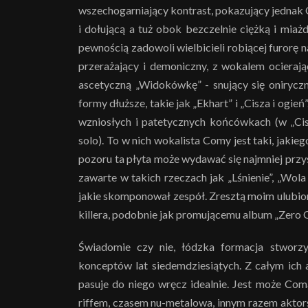
wszechogarniający kontrast, pokazujący jednak
i dołującą a tuż obok bezczelnie ciężką i miaż
pewnością zadowoli wielbicieli robiącej furorę n
przerażający i demoniczny, z wokalem ocieraj
ascetyczną „Widokówkę” - snujący się oniryczn
formy dłuższe, takie jak „Ekhart” i „Cisza i ogi
wzniosłych i patetycznych końcówkach (w „Cis
solo). To w nich wokalista Comy jest taki, jakie
pozoru ta płyta może wydawać się najmniej prz
zawarte w takich rzeczach jak „Lśnienie”, „Wola 
jakie skomponował zespół. Zresztą moim ulubi
killera, podobnie jak promującemu album „Zero
Świadomie czy nie, łódzka formacja stworzy
konceptów lat siedemdziesiątych. Z całym ich
pasuje do niego wręcz idealnie. Jest może C
riffem, czasem nu-metalowa, innym razem aktors