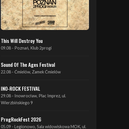
This Will Destroy You
09.08 - Poznań, Klub 2progi
Sound Of The Ages Festival
22.08 - Ćmielów, Zamek Ćmielów
INO-ROCK FESTIVAL
29.08 - Inowrocław, Plac Imprez, ul.
Wierzbińskiego 9
ProgRockFest 2026
05.09 - Legionowo, Sala widowiskowa MOK, ul.
Piłsudskiego 41
Antimatter + Sleeping Pulse