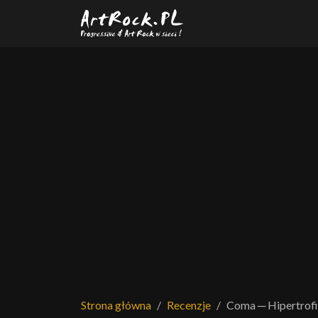
Przejdź do treści głównej
Strona główna
Recenzje
Coma ─ Hipertrof