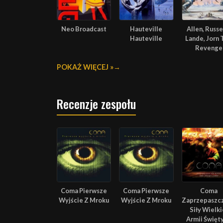
Neo Broadcast
Hauteville
Allen, Russel
Hauteville
Lande, Jorn 
Revenge
POKAŻ WIĘCEJ »
Recenzje zespołu
Coma Pierwsze
Coma Pierwsze
Coma
Wyjście Z Mroku
Wyjście Z Mroku
Zaprzepaszc
Siły Wielki
Armii Święt