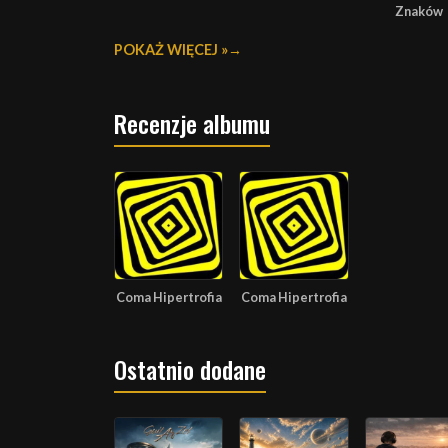
Znaków
POKAŻ WIĘCEJ »
Recenzje albumu
Coma Hipertrofia
Coma Hipertrofia
Ostatnio dodane