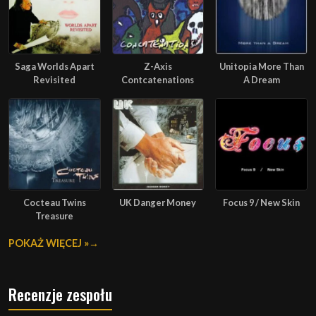
Saga Worlds Apart
Z-Axis
Unitopia More Than
Revisited
Contcatenations
A Dream
Cocteau Twins
UK Danger Money
Focus 9 / New Skin
Treasure
POKAŻ WIĘCEJ »
Recenzje zespołu