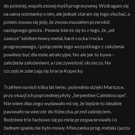
do polskiej, współczesnej myśli progresywnej. Wzdragam się
na samą wzmiankę o nim, ale jednak staram się tego słuchać, a
potem znowu się jeżę, że znowu musiałem przerobić
następnego gniota . Pewnie bierze się to z tego, że „od
zawsze” lubiłem heavy metal, hard-rocka i rocka
progresywnego, i połączenie tego wszystkiego z założenia
powinno być dla mnie atrakcyjne. No ale jak to bywa –
założenia założeniami, a rzeczywistość skrzeczy. Na
szczęście zdarzają się bracia Kopecky.
Trafiłem na nich kilka lat temu , pośrednio dzięki Mariszce,
przy okazji ich poprzedniej płyty „Serpentine Caleidoscope”.
Nie wiem dlaczego wydawało mi się, że będzie to idealnie
pasowało na wieczór do łóżeczka, przed zaśnięciem.
Rodzinne trio fachowo się po mnie przespacerowało i o
żadnym spaniu nie było mowy. Mieszanka prog-metalu i jazzu