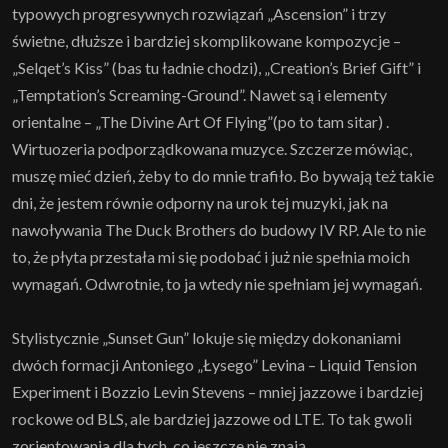
typowych progresywnych rozwiązań „Ascension” i trzy
świetne, dłuższe i bardziej skomplikowane kompozycje –
„Selqet’s Kiss” (bas tu ładnie chodzi), „Creation’s Brief Gift” i
„Temptation’s Screaming-Ground”. Nawet są i elementy
orientalne – „The Divine Art Of Flying”(po to tam sitar) .
Wirtuozeria podporządkowana muzyce. Szczerze mówiąc,
muszę mieć dzień, żeby to do mnie trafiło. Bo bywają też takie
dni, że jestem równie odporny na urok tej muzyki, jak na
nawoływania The Duck Brothers do budowy IV RP. Ale to nie
to, że płyta przestała mi się podobać i już nie spełnia moich
wymagań. Odwrotnie, to ja wtedy nie spełniam jej wymagań.
Stylistycznie „Sunset Gun” lokuje się między dokonaniami
dwóch formacji Antoniego „Łysego” Levina – Liquid Tension
Experiment i Bozzio Levin Stevens – mniej jazzowe i bardziej
rockowe od BLS, ale bardziej jazzowe od LTE. To tak gwoli
zorientowania dla tych, co jeszcze nie znają.