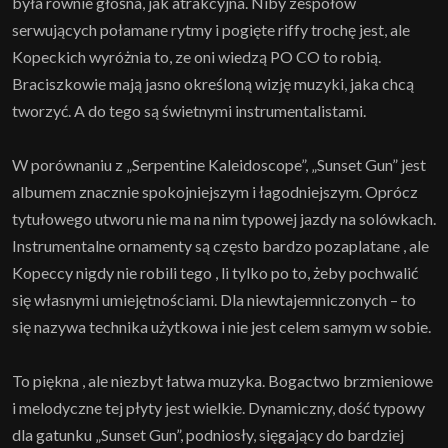
była równie głośna, jak atrakcyjna. Niby zespołów
serwujących połamane rytmy i pogięte riffy trochę jest, ale
Kopeckich wyróżnia to, ze oni wiedzą PO CO to robią.
Braciszkowie mają jasno określoną wizję muzyki, jaka chcą
tworzyć. A do tego są świetnymi instrumentalistami.
W porównaniu z „Serpentine Kaleidoscope”, „Sunset Gun” jest
albumem znacznie spokojniejszym i łagodniejszym. Oprócz
tytułowego utworu nie ma na nim typowej jazdy na solówkach.
Instrumentalne ornamenty są często bardzo pozaplatane , ale
Kopeccy nigdy nie robili tego , li tylko po to, żeby pochwalić
się własnymi umiejętnościami. Dla niewtajemniczonych – to
się nazywa technika użytkowa i nie jest celem samym w sobie.
To piękna , ale niezbyt łatwa muzyka. Bogactwo brzmieniowe
i melodyczne tej płyty jest wielkie. Dynamiczny, dość typowy
dla gatunku „Sunset Gun”, podniosły, sięgający do bardziej