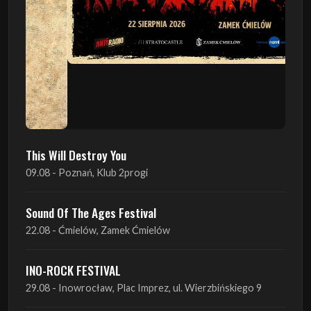
This Will Destroy You
09.08 - Poznań, Klub 2progi
Sound Of The Ages Festival
22.08 - Ćmielów, Zamek Ćmielów
INO-ROCK FESTIVAL
29.08 - Inowrocław, Plac Imprez, ul. Wierzbińskiego 9
ProgRockFest 2026
05.09 - Legionowo, Sala widowiskowa MOK, ul.
Piłsudskiego 41