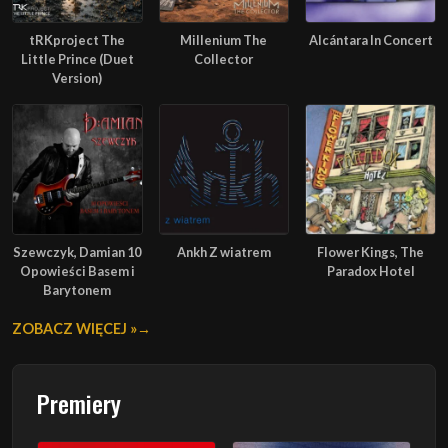
tRKproject The
Millenium The
Alcántara In Concert
Little Prince (Duet
Collector
Version)
Szewczyk, Damian 10
Ankh Z wiatrem
Flower Kings, The
Opowieści Basem i
Paradox Hotel
Barytonem
ZOBACZ WIĘCEJ »
Premiery