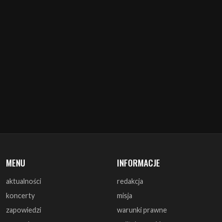
MENU
INFORMACJE
aktualności
redakcja
koncerty
misja
zapowiedzi
warunki prawne
recenzje
polityka cookies
zagrali
reklama
monografie
współpraca
artykuły
kontakt