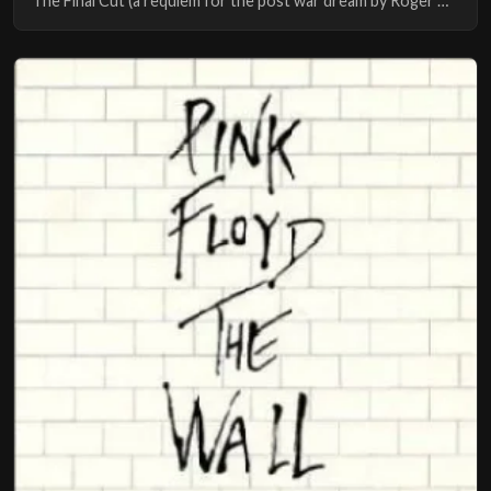
The Final Cut (a requiem for the post war dream by Roger Waters)