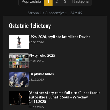
Poprzednia
1
2
3
Następna
Strona 1 z 3, recenzje: 1 - 24 z 49
Ostatnie felietony
1926-2026, czyli sto lat Milesa Davisa
26.05.2026
Płyty roku 2025
08.01.2026
Tu płynie blues…
18.12.2025
"Another story came full circle" - spotkanie
autorskie z Lunatic Soul – Wrocław,
14.11.2025
30.11.2025