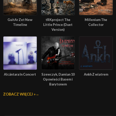
GuitAr Zet New
tRKproject The
Millenium The
Timeline
Little Prince (Duet
Collector
Version)
Alcántara In Concert
Szewczyk, Damian 10
Ankh Z wiatrem
Opowieści Basem i
Barytonem
ZOBACZ WIĘCEJ »