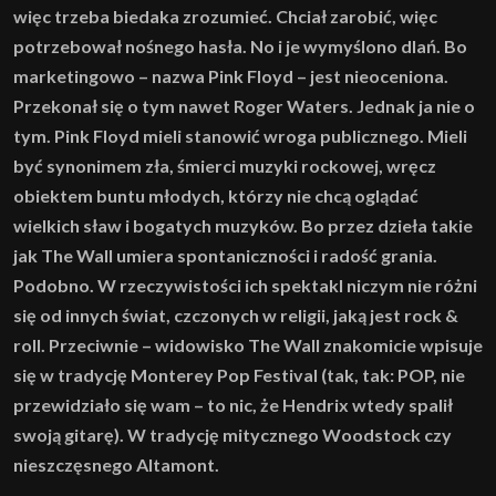
więc trzeba biedaka zrozumieć. Chciał zarobić, więc
potrzebował nośnego hasła. No i je wymyślono dlań. Bo
marketingowo – nazwa Pink Floyd – jest nieoceniona.
Przekonał się o tym nawet Roger Waters. Jednak ja nie o
tym. Pink Floyd mieli stanowić wroga publicznego. Mieli
być synonimem zła, śmierci muzyki rockowej, wręcz
obiektem buntu młodych, którzy nie chcą oglądać
wielkich sław i bogatych muzyków. Bo przez dzieła takie
jak The Wall umiera spontaniczności i radość grania.
Podobno. W rzeczywistości ich spektakl niczym nie różni
się od innych świat, czczonych w religii, jaką jest rock &
roll. Przeciwnie – widowisko The Wall znakomicie wpisuje
się w tradycję Monterey Pop Festival (tak, tak: POP, nie
przewidziało się wam – to nic, że Hendrix wtedy spalił
swoją gitarę). W tradycję mitycznego Woodstock czy
nieszczęsnego Altamont.