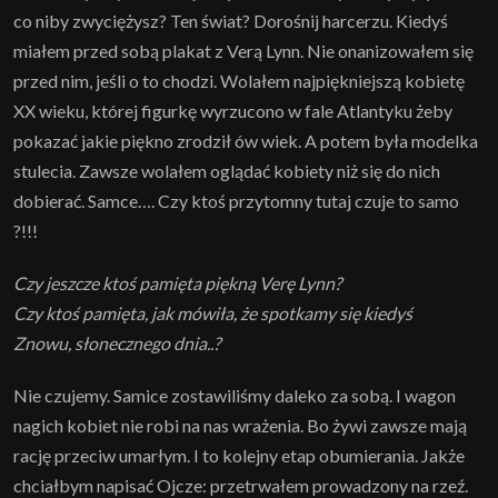
co niby zwyciężysz? Ten świat? Dorośnij harcerzu. Kiedyś
miałem przed sobą plakat z Verą Lynn. Nie onanizowałem się
przed nim, jeśli o to chodzi. Wolałem najpiękniejszą kobietę
XX wieku, której figurkę wyrzucono w fale Atlantyku żeby
pokazać jakie piękno zrodził ów wiek. A potem była modelka
stulecia. Zawsze wolałem oglądać kobiety niż się do nich
dobierać. Samce…. Czy ktoś przytomny tutaj czuje to samo
?!!!
Czy jeszcze ktoś pamięta piękną Verę Lynn?
Czy ktoś pamięta, jak mówiła, że spotkamy się kiedyś
Znowu, słonecznego dnia..?
Nie czujemy. Samice zostawiliśmy daleko za sobą. I wagon
nagich kobiet nie robi na nas wrażenia. Bo żywi zawsze mają
rację przeciw umarłym. I to kolejny etap obumierania. Jakże
chciałbym napisać Ojcze: przetrwałem prowadzony na rzeź.