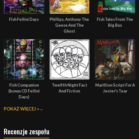
Fish Fellini Days
Phillips, Anthony The
Fish Tales From The
Geese And The
Big Bus
Ghost
Fish Companion
Twelfth Night Fact
Marillion Script For A
(bonus CD Fellini
And Fiction
Jester's Tear
Days)
POKAŻ WIĘCEJ »
Recenzje zespołu