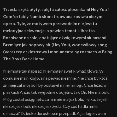
Trzecia część płyty, spięta całość piosenkami Hey You i
Comfortably Numb skonstruowana została niczym
opera. Tyle, że motywem przewodnim nie jest tu
melodyjna sekwencja, a pewien temat. Libretto.
Rozpisane na role, epatujące dźwiękowymi niuansami.
Brzmiące jak popowy hit (Hey You), wodewilowy song
(Vera) czy orkiestrowy i monumentalny rozmach w Bring
The Boys Back Home.
Nie mogę tak napisać. Nie mogę nawet kiwnąć głową. W
domu nie ma nikogo, a na pewno nie mnie. Nie chcę by ktoś
zmniejszał mój ból, by postawił mnie na nogi. Chcę leżeć w
piaskach Anzio tak wygodnie obojętny. Jak On. Nie ma bólu.
Próg został osiągnięty, za nim nie ma już bólu. Tylko, że jeśli
nie czujesz bólu nie czujesz życia. Czy coś to dla mnie
oznacza? Dziecko dorosło, sen przepadł. A ja dogorywam