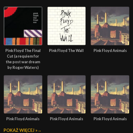
Pink Floyd The Final
Pink Floyd The Wall
Pink Floyd Animals
Cut (a requiem for
the post war dream
by Roger Waters)
Pink Floyd Animals
Pink Floyd Animals
Pink Floyd Animals
POKAŻ WIĘCEJ »