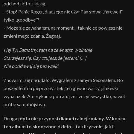
odchodzić to z klasą.
- Stop! Panie Roger, dlaczego nie użył Pan słowa „farewell”
tylko „goodbye”?
- Może się zawahałem, na moment. I tak nic co powiesz nie
zmieni mego zdania. Żegnaj.
Hej Ty! Samotny, tam na zewnątrz, w zimnie
Starzejesz się. Czy czujesz, że jestem? […]
Nie poddawaj się bez walki
Znowu mi się nie udało. Wygrałem z samym Seconalem. Bo
poszedłem na pieprzony stek, ten gówno warty, jankeski
wynalazek. Amerykanie potrafią zniszczyć wszystko, nawet
próbę samobójstwa.
Druga płyta nie przynosi diametralnej zmiany. W końcu
ten album to skończone dzieło – tak lirycznie, jak i