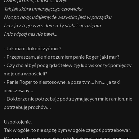
Dzień po dniu, miłość szarzeje
Tak jak skóra umierającego człowieka
Noc po nocy, udajemy, że wszystko jest w porządku
Lecz ja z tego wyrosłem, a Ty stałaś się oziębła
I nic więcej nas nie bawi…
- Jak mam dokończyć mur?
- Przepraszam, ale nie rozumiem panie Roger, jaki mur?
- Czy chciałbyś pooglądać telewizję lub wskoczyć pomiędzy
moje uda w pościeli?
- Panie Roger to niestosowne, a poza tym… hm…. ja taki
nieuczesany…
- Doktorze nie potrzebuję podtrzymujących mnie ramion, nie
potrzebuję prochów…
Uspokojenie.
Tak w ogóle, to nie sądzę bym w ogóle czegoś potrzebował.
Wszyscy dla mnie wydajecie się kolejnymi cegłami w murze.