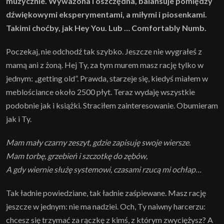
muzycznie. Wyważona i oszczędna, balansuje pomiędzy
dźwiękowymi eksperymentami, a miłymi i piosenkami.
Takimi choćby, jak Hey You. Lub … Comfortably Numb.
Poczekaj, nie odchodź tak szybko. Jeszcze nie wygrałeś z
mamą ani z żoną. Hej Ty, za tym murem masz rację tylko w
jednym: „getting old”. Prawda, starzeje się, kiedyś miałem w
meblościance około 2500 płyt. Teraz wydaję wszystkie
podobnie jak i książki. Straciłem zainteresowanie. Obumieram
jak i Ty.
Mam mały czarny zeszyt, gdzie zapisuję swoje wiersze.
Mam torbę, grzebień i szczotkę do zębów,
A gdy wiernie służę systemowi, czasami rzucą mi ochłap…
Tak ładnie powiedziane, tak ładnie zaśpiewane. Masz rację
jeszcze w jednym: nie ma nadziei. Och, Ty naiwny harcerzu:
chcesz się trzymać za rączkę z kimś, z którym zwyciężysz? A