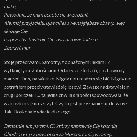
matkę
Powoduje, że mam ochotę się wypróżnić
Ale, mój przyjacielu, ujawniłeś swe najgłębsze obawy, więc
skazuję Cię
na przeciwstawienie Cię Twoim rówieśnikom
Zburzyć mur
Stoję przed wami. Samotny, z obnażonymi lękami. Z
wytkniętymi słabościami. Odarty ze złudzeń, pozbawiony
marzeń. Drżę na wietrze. Nigdy nie umiałem się bić. Nigdy nie
potrafiłem przeciwstawiać się losowi. Zawsze nadstawiałem
drugi policzek i … ta jedna chwila słabości spowodowała, że
wzniosłem się na szczyt. Czy to jest przyznanie się do winy?
Tak. Doskonale wiecie dlaczego…
Samotnie, lub parami, Ci, którzy naprawdę Cię kochają
Chodzą w tą i z powrotem za Murem, ramię w ramię.