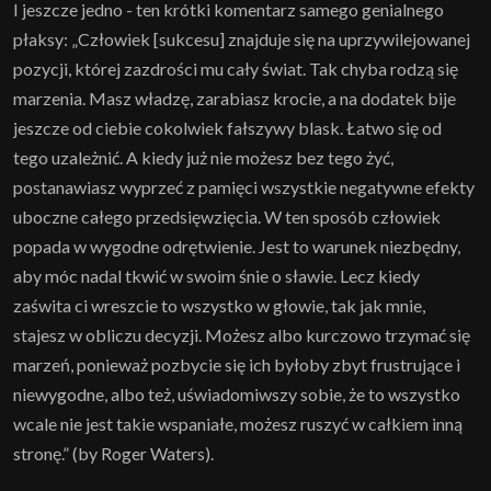
I jeszcze jedno - ten krótki komentarz samego genialnego
płaksy: „Człowiek [sukcesu] znajduje się na uprzywilejowanej
pozycji, której zazdrości mu cały świat. Tak chyba rodzą się
marzenia. Masz władzę, zarabiasz krocie, a na dodatek bije
jeszcze od ciebie cokolwiek fałszywy blask. Łatwo się od
tego uzależnić. A kiedy już nie możesz bez tego żyć,
postanawiasz wyprzeć z pamięci wszystkie negatywne efekty
uboczne całego przedsięwzięcia. W ten sposób człowiek
popada w wygodne odrętwienie. Jest to warunek niezbędny,
aby móc nadal tkwić w swoim śnie o sławie. Lecz kiedy
zaświta ci wreszcie to wszystko w głowie, tak jak mnie,
stajesz w obliczu decyzji. Możesz albo kurczowo trzymać się
marzeń, ponieważ pozbycie się ich byłoby zbyt frustrujące i
niewygodne, albo też, uświadomiwszy sobie, że to wszystko
wcale nie jest takie wspaniałe, możesz ruszyć w całkiem inną
stronę.” (by Roger Waters).