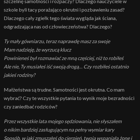
szczelinę samotności i rozpaczy? Dlaczego nauczyciele w
szkole byli tacy porażająco okrutni i pozbawieniu zasad?
Dlaczego cały zgiełk tego świata wygląda jak ściana,
odgradzająca nas od człowieczeństwa? Dlaczego?
Ty mały gówniarzu, teraz naprawdę masz za swoje
Mam nadzieję, że wyrzucą klucz
Powinieneś był rozmawiać ze mną częściej, niż to robiłeś
Ale nie, Ty musiałeś iść swoją drogą… Czy rozbiłeś ostatnio
jakieś rodziny?
Małżeństwa są trudne. Samotności jest okrutna. Co mam
wybrać? Czy te wszystkie pytania to wynik moje bezradności
czy zaniedbać rodziców?
Przez wszystkie lata mojego sędziowania, nie słyszałem
o nikim bardziej zasługującym na pełny wymiar kary
Sposób, w jaki zmuszałeś do cierpień, twoją wspaniałą żonę i