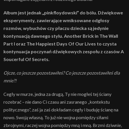
Album jest jednak „pinkfloydowski” do bólu. Dźwiękowe
eksperymenty, zawierające wmiksowane odgłosy
rozmów, wybuchów czy płaczu dziecka są jedynie
kontynuacją dawnego stylu. Another Brick in The Wall
Part I oraz The Happiest Days Of Our Lives to czysta
kontynuacja poczynań dźwiękowych zespołu z czasów A
Soucerful Of Secrets.
Ojcze, co jeszcze pozostawiłeś? Co jeszcze pozostawiłeś dla
mnie?!
Cegły w murze, jedna za drugą, Ty nie mogłeś tej ściany
rozebrać – nie dano Ci czasu ani zasranego „kontekstu
politycznego”, zaś ja zaś dokładam cegły i buduję ścianę na
nowo. Swoją własną. To już nie wojna pomiędzy siłami
zbrojnymi, raczej wojna pomiędzy mną i mną. Brzmi dziwnie,