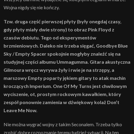
Wojna nigdy się nie kończy.
Tzw. druga część pierwszej płyty (były onegdaj czasy,
gdy płyty miały dwie strony) to obraz Pink Floyd z
czasów debiutu. Tego od eksperymentów
brzmieniowych. Daleko nie trzeba sięgać, Goodbye Blue
Sky / Empty Spacer spokojnie mogłyby znaleźć się na
studyjnej części albumu Ummagumma. Gitara akustyczna
Gilmoura wręcz wyrywa żyły i rwie je na strzępy, a
marszowy Empty poparty jękiem gitary to atak machin
kroczących Imperium. One Of My Turns jest chwilowym
wyciszenie, ot, prostym rockowym kawałkiem, który
zespół ponownie zamienia w dźwiękowy kolaż Don’t
Leave Me Now.
Nie można wygrać wojny z takim Seconalem. Trzeba tylko
zrobić dobre rozpoznanie terenu tudzież sytuacji. Na ten