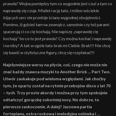
prawda? Wojna pomiędzy tym co wygodnie jest czuć a tym co
naprawdę się czuje. Miałeś rację tato, i milion wściekle
bijących serc nie przebije ściany wygodnej obojętności.
Pomimo, iż gdzieś tam na zewnątrz, samotnie czy też parami
spacerują ci co cię kochają. Nie napiszę „naprawdę cię
kochają” bo co to jest prawda? Czy można kochać i naprawdę
i na niby? A tak w ogóle tato brak mi Ciebie. Brak!!! Nie chcę
się bawić w stylistyczne figury, chcę się rozpłakać!!!
Najsłynniejsze wersy na płycie, coś, czego nie może nie
znać każdy znawca muzyki to Another Brick … Part Two.
Utwór zaskakuje pod wieloma względami. Jak choćby
tym, że oparty został na rytmie przebojów disco z lat 70
– tych. Trzy proste akordy i można przy tym spokojnie
odtańczyć gorączkę sobotniej nocy. No dobrze, to
pierwsze zaskoczenie. A dalej? Jazzowa partia
fortepianu, ostra rockowa i melodyjna solówka i …