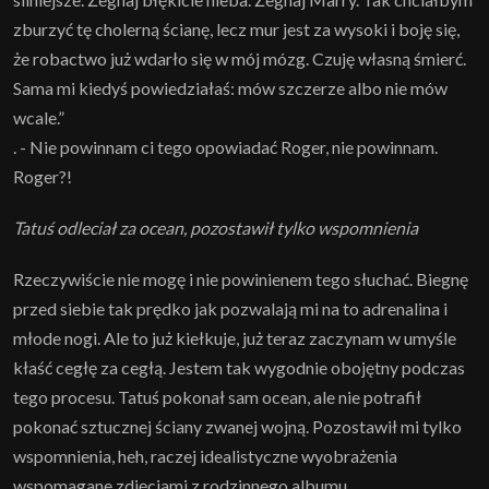
zburzyć tę cholerną ścianę, lecz mur jest za wysoki i boję się,
że robactwo już wdarło się w mój mózg. Czuję własną śmierć.
Sama mi kiedyś powiedziałaś: mów szczerze albo nie mów
wcale.”
. - Nie powinnam ci tego opowiadać Roger, nie powinnam.
Roger?!
Tatuś odleciał za ocean, pozostawił tylko wspomnienia
Rzeczywiście nie mogę i nie powinienem tego słuchać. Biegnę
przed siebie tak prędko jak pozwalają mi na to adrenalina i
młode nogi. Ale to już kiełkuje, już teraz zaczynam w umyśle
kłaść cegłę za cegłą. Jestem tak wygodnie obojętny podczas
tego procesu. Tatuś pokonał sam ocean, ale nie potrafił
pokonać sztucznej ściany zwanej wojną. Pozostawił mi tylko
wspomnienia, heh, raczej idealistyczne wyobrażenia
wspomagane zdjęciami z rodzinnego albumu.