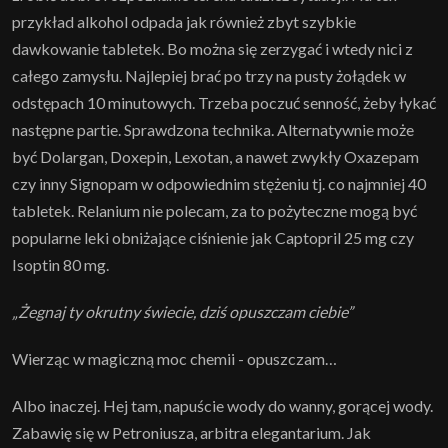
przykład alkohol odpada jak również zbyt szybkie
dawkowanie tabletek. Bo można się zerzygać i wtedy nici z
całego zamysłu. Najlepiej brać po trzy na pusty żołądek w
odstępach 10 minutowych. Trzeba poczuć senność, żeby łykać
następne partie. Sprawdzona technika. Alternatywnie może
być Dolargan, Doxepin, Lexotan, a nawet zwykły Oxazepam
czy inny Signopam w odpowiednim stężeniu tj. co najmniej 40
tabletek. Relanium nie polecam, za to pożyteczne mogą być
popularne leki obniżające ciśnienie jak Captopril 25 mg czy
Isoptin 80 mg.
„Żegnaj ty okrutny świecie, dziś opuszczam ciebie”
Wierząc w magiczną moc chemii - opuszczam…
Albo inaczej. Hej tam, napuście wody do wanny, gorącej wody.
Zabawię się w Petroniusza, arbitra elegantarium. Jak