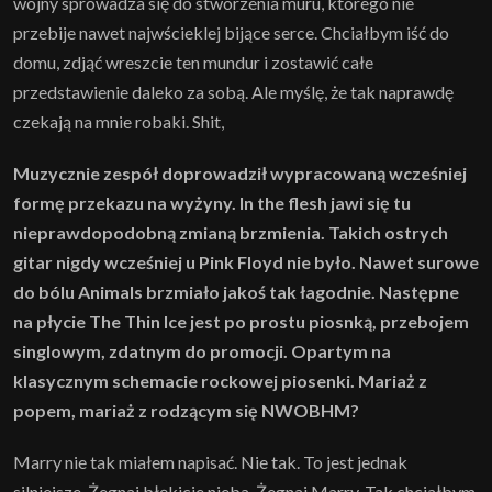
wojny sprowadza się do stworzenia muru, którego nie
przebije nawet najwścieklej bijące serce. Chciałbym iść do
domu, zdjąć wreszcie ten mundur i zostawić całe
przedstawienie daleko za sobą. Ale myślę, że tak naprawdę
czekają na mnie robaki. Shit,
Muzycznie zespół doprowadził wypracowaną wcześniej
formę przekazu na wyżyny. In the flesh jawi się tu
nieprawdopodobną zmianą brzmienia. Takich ostrych
gitar nigdy wcześniej u Pink Floyd nie było. Nawet surowe
do bólu Animals brzmiało jakoś tak łagodnie. Następne
na płycie The Thin Ice jest po prostu piosnką, przebojem
singlowym, zdatnym do promocji. Opartym na
klasycznym schemacie rockowej piosenki. Mariaż z
popem, mariaż z rodzącym się NWOBHM?
Marry nie tak miałem napisać. Nie tak. To jest jednak
silniejsze. Żegnaj błękicie nieba. Żegnaj Marry. Tak chciałbym