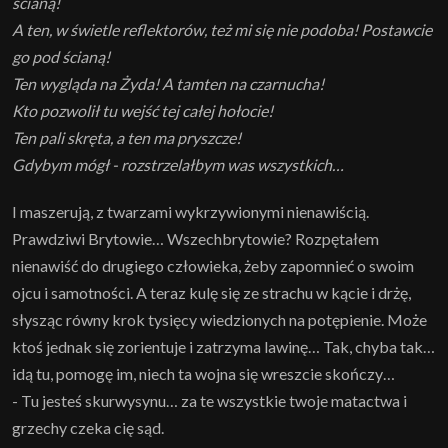
ścianą!
A ten, w świetle reflektorów, też mi się nie podoba! Postawcie
go pod ścianą!
Ten wygląda na Żyda! A tamten na czarnucha!
Kto pozwolił tu wejść tej całej hołocie!
Ten pali skręta, a ten ma pryszcze!
Gdybym mógł - rozstrzelałbym was wszystkich…
I maszerują, z twarzami wykrzywionymi nienawiścią.
Prawdziwi Brytowie… Wszechbrytowie? Rozpętałem
nienawiść do drugiego człowieka, żeby zapomnieć o swoim
ojcu i samotności. A teraz kulę się ze strachu w kącie i drżę,
słysząc równy krok tysięcy wiedzionych na potępienie. Może
ktoś jednak się zorientuje i zatrzyma lawinę… Tak, chyba tak…
idą tu, pomogę im, niech ta wojna się wreszcie skończy…
- Tu jesteś skurwysynu… za te wszystkie twoje matactwa i
grzechy czeka cię sąd.