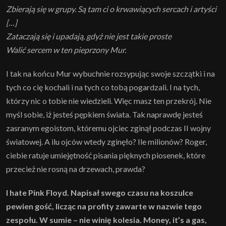
Zbierają się w grupy. Są tam ci o krwawiących sercach i artyści
[…]
Zataczają się i upadają, gdyż nie jest takie proste
Walić sercem w ten pieprzony Mur.
I tak na końcu Mur wybuchnie rozsypując swoje szczątki i na
tych co cię kochali i na tych co tobą pogardzali. I na tych,
którzy nic o tobie nie wiedzieli. Więc masz ten przekrój. Nie
myśl sobie, iż jesteś pępkiem świata. Tak naprawdę jesteś
zasranym egoistom, któremu ojciec zginął podczas II wojny
światowej. A ilu ojców wtedy zginęło? Ile milionów? Roger,
ciebie ratuje umiejętność pisania pięknych piosenek, które
przecież nie rosną na drzewach, prawda?
I hate Pink Floyd. Napisał swego czasu na koszulce
pewien gość, licząc na profity zawarte w nazwie tego
zespołu. W sumie – nie winię kolesia. Money, it’s a gas,