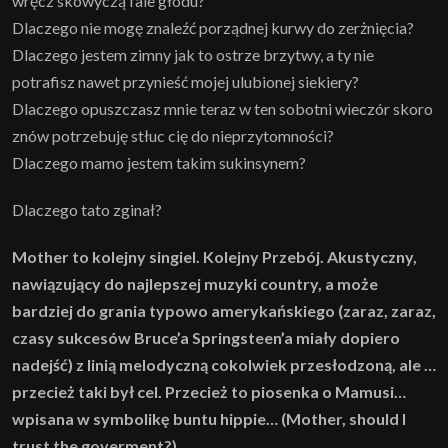
wręcz skowyczą fale głodu?
Dlaczego nie mogę znaleźć porządnej kurwy do zerżnięcia?
Dlaczego jestem zimny jak to ostrze brzytwy, a ty nie
potrafisz nawet przynieść mojej ulubionej siekiery?
Dlaczego opuszczasz mnie teraz w ten sobotni wieczór skoro
znów potrzebuję stłuc cię do nieprzytomności?
Dlaczego mamo jestem takim sukinsynem?
Dlaczego tato zginał?
Mother to kolejny singiel. Kolejny Przebój. Akustyczny,
nawiązujący do najlepszej muzyki country, a może
bardziej do grania typowo amerykańskiego (zaraz, zaraz,
czasy sukcesów Bruce’a Springsteen’a miały dopiero
nadejść) z linią melodyczną cokolwiek przesłodzoną, ale …
przecież taki był cel. Przecież to piosenka o Mamusi…
wpisana w symbolikę buntu hippie… (Mother, should I
trust the goverment?)