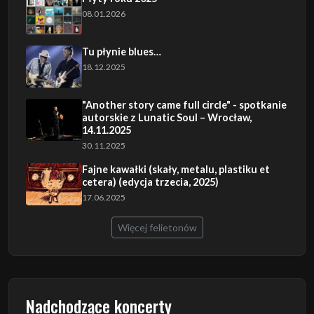
08.01.2026
Tu płynie blues…
18.12.2025
"Another story came full circle" - spotkanie
autorskie z Lunatic Soul – Wrocław,
14.11.2025
30.11.2025
Fajne kawałki (skały, metalu, plastiku et
cetera) (edycja trzecia, 2025)
17.06.2025
Więcej felietonów
Nadchodzące koncerty