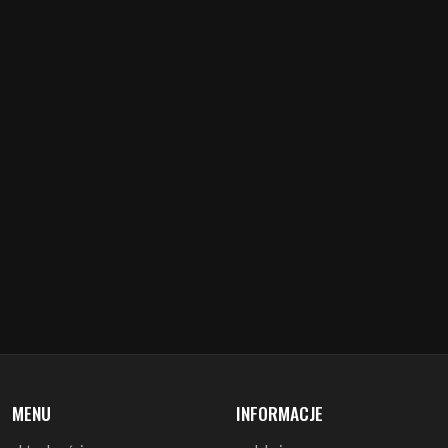
MENU
INFORMACJE
aktualności
redakcja
koncerty
misja
zapowiedzi
warunki prawne
recenzje
polityka cookies