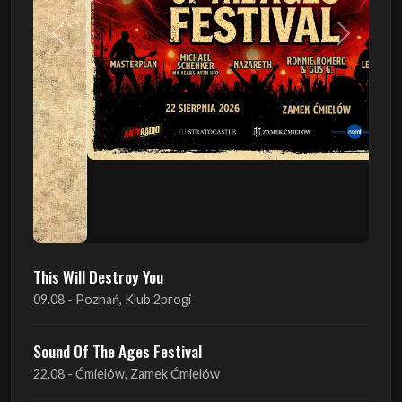
Poprzedni
Następn
This Will Destroy You
09.08 - Poznań, Klub 2progi
Sound Of The Ages Festival
22.08 - Ćmielów, Zamek Ćmielów
INO-ROCK FESTIVAL
29.08 - Inowrocław, Plac Imprez, ul. Wierzbińskiego 9