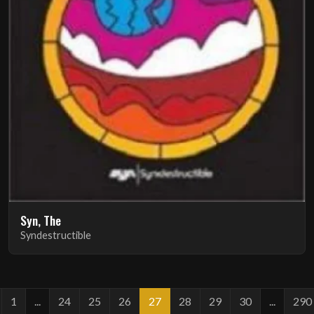
Syn, The
Syndestructible
1
...
24
25
26
27
28
29
30
...
290