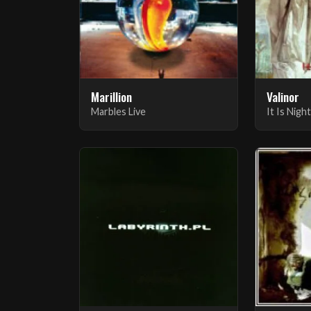
Marillion
Valinor
Marbles Live
It Is Nigh