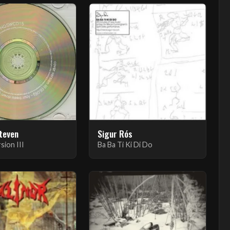
Steven
Sigur Rós
sion III
Ba Ba Ti Ki Di Do