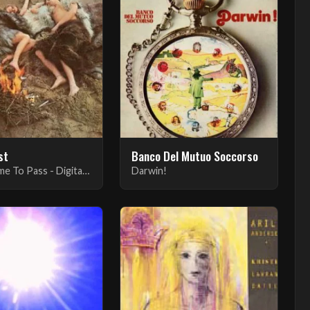
st
Banco Del Mutuo Soccorso
And It Came To Pass - Digitally Remastered
Darwin!