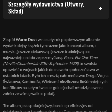
Szczegóły wydawnictwa (Utwory,
Skład)
Zespół
Warm Dust
w niecały rok po pierwszym albumie
wydał kolejny krążek tym razem jako koncept album, z
muzyką jeszcze ciekawszą i jeszcze trudniejszą i co
najważniejsze dobrze przemyślaną.
Peace For Our Time
(Neville Chamberlain 30th September 1938)
to swoista
opowieść o wojnach jakich doznawało społeczeństwo w
ostatnich latach. Było ich zresztą całe mnóstwo: Druga Wojna
Światowa, Kambodża, Wietnam i niezliczona ilość mniejszych
konfliktów na całym świecie, gdzie jechali młodzi, niewinni
żołnierze w imię walki o pokój.
Ten album jest spokojniejszy, bardziej refleksyjny od
debiutanckiego i o połowę krótszy. Co nie znaczy że w jakimś