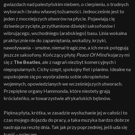
gwiazdach nad palestyńskim niebem, o cierpieniu, o trudnych
wyborach i braku własnej tożsamości. Jednocześnie jest to
jeden z mocniejszych utworów na płycie. Pojawiają cię
dziwnie przycięte, przytłumione dźwięki saksofonów i
wibrującego, wschodniego (arabskiego) basu. Linia wokalna
praktycznie nie do zapamiętania, wokalizy, krzyki,
nawoływania – smutne, niemal tragiczne, a ich mrok potęgują
jeszcze saksofony. Kończący płytę
Peace Of Mind
kojarzy mi
się z
The Beatles
, ale z nagrań niezbyt komercyjnych i
niepopularnych. Cichy szept, spokojny flet i pianino. Idealne na
uspokojenie się po wyobrażeniu sobie okropieństw
wojennych, opowiedzianych we wcześniejszych utworach.
Przepiękne organy Hammonda, które niestety grają
króciuteńko, w towarzystwie afrykańskich bębnów.
Piękna płyta, krótka, w zasadzie wysłuchanie jej w całości to
czas mojego dojazdu do pracy, a taka muzyka bardzo dobrze
nastraja na resztę dnia. Tak jak przy poprzedniej, jeśli uda się
kupić – polecam.