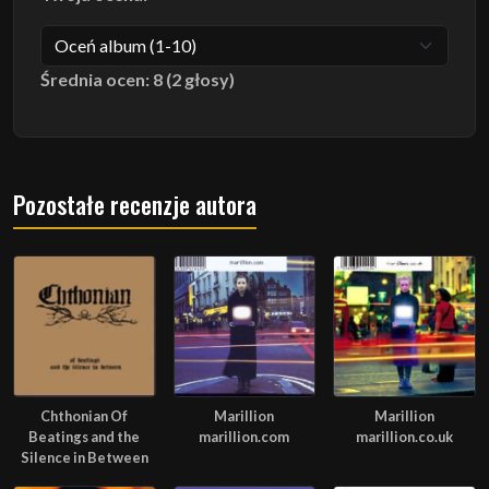
Średnia ocen: 8 (2 głosy)
Pozostałe recenzje autora
Chthonian Of
Marillion
Marillion
Beatings and the
marillion.com
marillion.co.uk
Silence in Between