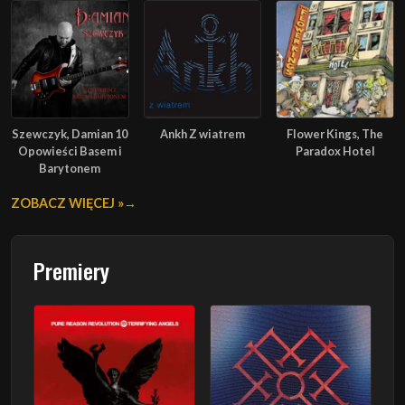
Szewczyk, Damian 10
Ankh Z wiatrem
Flower Kings, The
Opowieści Basem i
Paradox Hotel
Barytonem
ZOBACZ WIĘCEJ »
Premiery