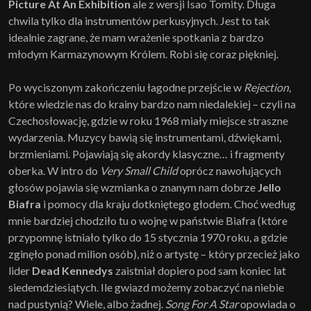
Picture At An Exhibition
ale z wersji Isao Tomity. Długa
chwila tylko dla instrumentów perkusyjnych. Jest to tak
idealnie zagrane, że mam wrażenie spotkania z bardzo
młodym Karmazynowym Królem. Robi się coraz piękniej.
Po wyciszonym zakończeniu łagodne przejście w
Rejection
,
które wiedzie nas do krainy bardzo nam niedalekiej – czyli na
Czechosłowację, gdzie w roku 1968 miały miejsce straszne
wydarzenia. Muzycy bawią się instrumentami, dźwiękami,
brzmieniami. Pojawiają się akordy klasyczne… i fragmenty
oberka. W intro do
Very Small Child
oprócz nawołujących
głosów pojawia się wzmianka o znanym nam dobrze
Jello
Biafra
i pomocy dla kraju dotkniętego głodem. Choć według
mnie bardziej chodziło tu o wojnę w państwie Biafra (które
przypomnę istniało tylko do 15 stycznia 1970 roku, a gdzie
zginęło ponad milion osób), niż o artystę – który przecież jako
lider
Dead Kennedys
zaistniał dopiero pod sam koniec lat
siedemdziesiątych. Ile gwiazd możemy zobaczyć na niebie
nad pustynią? Wiele, albo żadnej.
Song For A Star
opowiada o