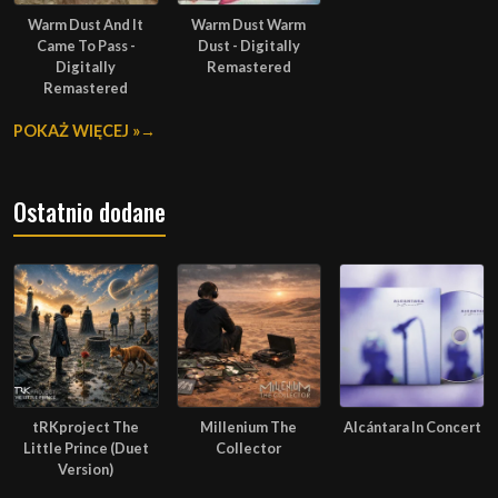
Warm Dust And It
Warm Dust Warm
Came To Pass -
Dust - Digitally
Digitally
Remastered
Remastered
POKAŻ WIĘCEJ »
Ostatnio dodane
tRKproject The
Millenium The
Alcántara In Concert
Little Prince (Duet
Collector
Version)