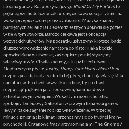
stopniu gorszy. Rozpoczynający go
Blood Of My Fathers
to
piękne, psychodeliczne saksofony, ciekawa sekcja rytmiczna i
wokal przepuszczony przez syntezator. Muzyka znana z
pamiętnych seriali z lat siedemdziesiątych pojawia się gdzieś
w tle w tym utworze. Bardzo ciekawa jest koncepcja
wszystkich utworów. Na początku usłyszymy krótsze, bądź
dłuższe wprowadzenie narratora do historii jaka będzie
opowiedziana w utworze, zaś dopiero po niej słyszymy
właściwy utwór. Chwila zadumy, a tu już trzeci utwór.
Najdłuższy na płycie
Justify, Things Your Hands Have Done
rozpoczyna się tradycyjnie dla tej płyty, choć pojawia się kilku
narratorów. Po chwili wszystko cichnie, by po chwili
rozpocząć pięknym jazz-rockowym, hammondowo-
saksofonowym wstępem. Wokal tym razem chóralny,
spokojny, balladowy. Saksofon w prawym kanale, organy w
lewym; takie zagranie robi dziwne wrażenie. W trzeciej
minucie zmienia się klimat i przenosimy się do trudnej krainy
psychodelii. Organowe frazy przypominają mi
The Gnome /