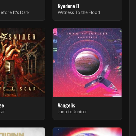
Nyodene D
efore It's Dark
Witness To the Flood
ee
Vangelis
car
Juno to Jupiter