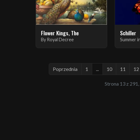
Flower Kings, The
Schiller
By Royal Decree
Summer in
Poprzednia
1
...
10
11
12
Strona 13 z 291,