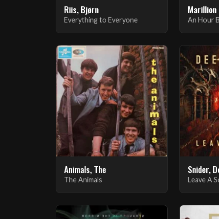
Riis, Bjørn
Marillion
Everything to Everyone
An Hour B
Animals, The
Snider, D
The Animals
Leave A S