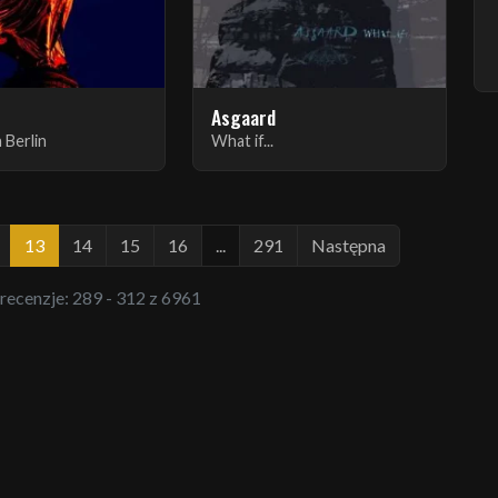
Asgaard
 Berlin
What if...
13
14
15
16
...
291
Następna
 recenzje: 289 - 312 z 6961