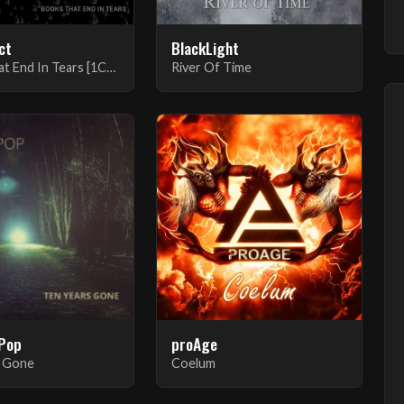
ct
BlackLight
Books That End In Tears [1CD Version]
River Of Time
 Pop
proAge
s Gone
Coelum