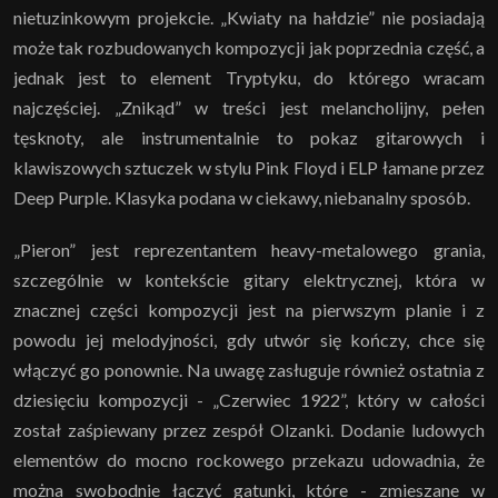
nietuzinkowym projekcie. „Kwiaty na hałdzie” nie posiadają
może tak rozbudowanych kompozycji jak poprzednia część, a
jednak jest to element Tryptyku, do którego wracam
najczęściej. „Znikąd” w treści jest melancholijny, pełen
tęsknoty, ale instrumentalnie to pokaz gitarowych i
klawiszowych sztuczek w stylu Pink Floyd i ELP łamane przez
Deep Purple. Klasyka podana w ciekawy, niebanalny sposób.
„Pieron” jest reprezentantem heavy-metalowego grania,
szczególnie w kontekście gitary elektrycznej, która w
znacznej części kompozycji jest na pierwszym planie i z
powodu jej melodyjności, gdy utwór się kończy, chce się
włączyć go ponownie. Na uwagę zasługuje również ostatnia z
dziesięciu kompozycji - „Czerwiec 1922”, który w całości
został zaśpiewany przez zespół Olzanki. Dodanie ludowych
elementów do mocno rockowego przekazu udowadnia, że
można swobodnie łączyć gatunki, które - zmieszane w