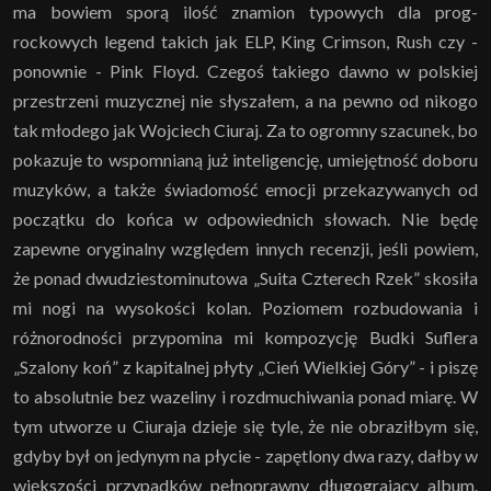
ma bowiem sporą ilość znamion typowych dla prog-
rockowych legend takich jak ELP, King Crimson, Rush czy -
ponownie - Pink Floyd. Czegoś takiego dawno w polskiej
przestrzeni muzycznej nie słyszałem, a na pewno od nikogo
tak młodego jak Wojciech Ciuraj. Za to ogromny szacunek, bo
pokazuje to wspomnianą już inteligencję, umiejętność doboru
muzyków, a także świadomość emocji przekazywanych od
początku do końca w odpowiednich słowach. Nie będę
zapewne oryginalny względem innych recenzji, jeśli powiem,
że ponad dwudziestominutowa „Suita Czterech Rzek” skosiła
mi nogi na wysokości kolan. Poziomem rozbudowania i
różnorodności przypomina mi kompozycję Budki Suflera
„Szalony koń” z kapitalnej płyty „Cień Wielkiej Góry” - i piszę
to absolutnie bez wazeliny i rozdmuchiwania ponad miarę. W
tym utworze u Ciuraja dzieje się tyle, że nie obraziłbym się,
gdyby był on jedynym na płycie - zapętlony dwa razy, dałby w
większości przypadków pełnoprawny długogrający album.