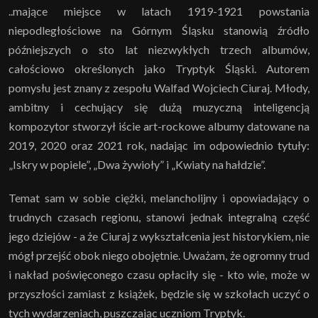
..mające miejsce w latach 1919-1921 powstania
niepodległościowe na Górnym Śląsku stanowią źródło
późniejszych o sto lat niezwykłych trzech albumów,
całościowo określonych jako Tryptyk Śląski. Autorem
pomysłu jest znany z zespołu Walfad Wojciech Ciuraj. Młody,
ambitny i cechujący się dużą muzyczną inteligencją
kompozytor stworzył iście art-rockowe albumy datowane na
2019, 2020 oraz 2021 rok, nadając im odpowiednio tytuły:
„Iskry w popiele”, „Dwa żywioły” i „Kwiaty na hałdzie”.
Temat sam w sobie ciężki, melancholijny i opowiadający o
trudnych czasach regionu, stanowi jednak integralną część
jego dziejów - a że Ciuraj z wykształcenia jest historykiem, nie
mógł przejść obok niego obojętnie. Uważam, że ogromny trud
i nakład poświęconego czasu opłaciły się - kto wie, może w
przyszłości zamiast z książek, będzie się w szkołach uczyć o
tych wydarzeniach, puszczając uczniom Tryptyk.