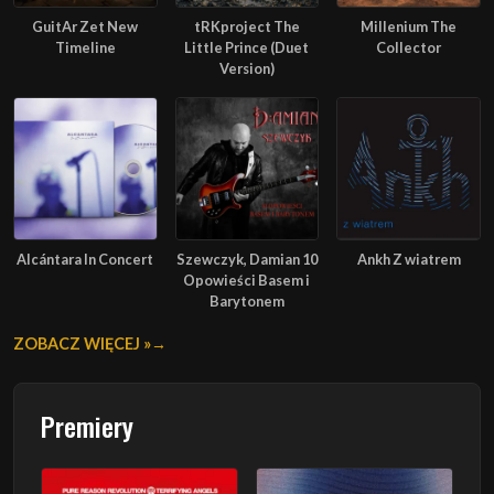
GuitAr Zet New
tRKproject The
Millenium The
Timeline
Little Prince (Duet
Collector
Version)
Alcántara In Concert
Szewczyk, Damian 10
Ankh Z wiatrem
Opowieści Basem i
Barytonem
ZOBACZ WIĘCEJ »
Premiery