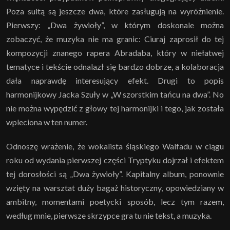
Poza suitą są jeszcze dwa, które zasługują na wyróżnienie.
Pierwszy: „Dwa żywioły”, w którym doskonale można
zobaczyć, że muzyka nie ma granic: Ciuraj zaprosił do tej
kompozycji znanego rapera Abradaba, który w niełatwej
tematyce i tekście odnalazł się bardzo dobrze, a kolaboracja
dała naprawdę interesujący efekt. Drugi to popis
harmonijkowy Jacka Szuły w „W szorstkim tańcu na dwa”. No
nie można wypędzić z głowy tej harmonijki i tego, jak została
wpleciona w ten numer.
Odnoszę wrażenie, że wokalista śląskiego Walfadu w ciągu
roku od wydania pierwszej części Tryptyku dojrzał i efektem
tej dorosłości są „Dwa żywioły”. Kapitalny album, ponownie
wzięty na warsztat duży bagaż historyczny, opowiedziany w
ambitny, momentami poetycki sposób, lecz tym razem,
według mnie, pierwsze skrzypce gra tu nie tekst, a muzyka.