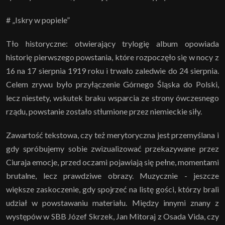
# „Iskry w popiele”
Tło historyczne: otwierający trylogię album opowiada
historię pierwszego powstania, które rozpoczęło się w nocy z
16 na 17 sierpnia 1919 roku i trwało zaledwie do 24 sierpnia.
Celem zrywu było przyłączenie Górnego Śląska do Polski,
lecz niestety, wskutek braku wsparcia ze strony ówczesnego
rządu, powstanie zostało stłumione przez niemieckie siły.
Zawartość tekstowa, czy też merytoryczna jest przemyślana i
gdy spróbujemy sobie zwizualizować przekazywane przez
Ciuraja emocje, przed oczami pojawiają się pełne, momentami
brutalne, lecz prawdziwe obrazy. Muzycznie - jeszcze
większe zaskoczenie, gdy spojrzeć na listę gości, którzy brali
udział w powstawaniu materiału. Między innymi znany z
występów w SBB Józef Skrzek, Jan Mitoraj z Osada Vida, czy