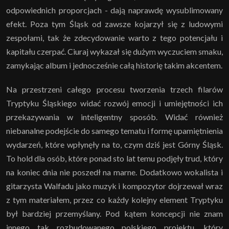
odpowiednich proporcjach - dają naprawdę wysublimowany
efekt. Poza tym Śląsk od zawsze kojarzył się z ludowymi
zespołami, tak że zdecydowanie warto z tego potencjału i
kapitału czerpać. Ciuraj wykazał się dużym wyczuciem smaku,
zamykając album i jednocześnie całą historię takim akcentem.
Na przestrzeni całego procesu tworzenia trzech filarów
Tryptyku Śląskiego widać rozwój emocji i umiejętności ich
przekazywania w inteligentny sposób. Widać również
niebanalne podejście do samego tematu i formę upamiętnienia
wydarzeń, które wpłynęły na to, czym dziś jest Górny Śląsk.
To hold dla osób, które ponad sto lat temu podjęły trud, który
na koniec dnia nie poszedł na marne. Dodatkowo wokalista i
gitarzysta Walfadu jako muzyk i kompozytor dojrzewał wraz
z tym materiałem, przez co każdy kolejny element Tryptyku
był bardziej przemyślany. Pod kątem koncepcji nie znam
innego tak rozbudowanego polskiego projektu, który