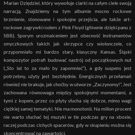
Marian Dziędziel, który wywołuje ciarki na całym ciele swoją
narracją. Znajdziemy na tym albumie mocno rockowe
brzmienie, stonowane i spokojne przejścia, ale także art-
rockowe zagrywki rodem z Pink Floyd (głównie dzięki panu z
SBB). Sporym urozmaiceniem jest obecność instrumentów
smyczkowych takich jak skrzypce czy wiolonczele, co
przypomniało mi bardzo stary, klasyczny Kansas. Śląski
kompozytor potrafi budować nastrój od początkowych nut
(„Sto lat to za mało by zapomnieć”), a gdy suspens jest
potrzebny, użyty jest bezbłędnie. Energicznych przełamań
również nie brakuje, jak choćby w utworze „Zaczynomy!”. Jest
zachowana równowaga między spokojnymi momentami, a
tymi z kopem, przez co płyty słucha się dobrze, mimo wagi
ciężkiej samej tematyki. Nie ma monotonii. Na milion procent
nie warto słuchać tej muzyki w tle podczas gry na xboxie,
raczej podczas cichych spacerów, gdy w skupieniu można się
skoncentrować na zawartości.