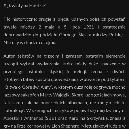
# „Kwiaty na Hałdzie”
Tło historyczne: drugie z pięciu udanych polskich powstań
trwało między 2 maja a 5 lipca 1921 i ostatecznie
doprowadziło do podziału Górnego Śląska między Polskę i
Niemcy w drodze rozejmu.
Autor tekstów na trzecim i zarazem ostatnim elemencie
trylogii wybrał wydarzenia, które miały duże znaczenie w
przebiegu ostatniej śląskiej insurekcji. Jedna z dwóch
istotnych bitew została opowiedziana w utworze pod tytułem
„Bitwa o Górę św. Anny”, w którym dużą rolę odgrywa mocno
jazzowy saksofon Marty Wajdzik. Skoro już o gościach mowa,
tak samo jak na poprzednich albumach, nie mogło ich tu
zabraknąć. W szeregach muzyków pojawił się między innymi
Apostolis Anthimos (SBB) oraz Karolina Skrzyńska, znana z
gry na lirze korbowej w Lion Shepherd. Nietuzinkowi ludzie w