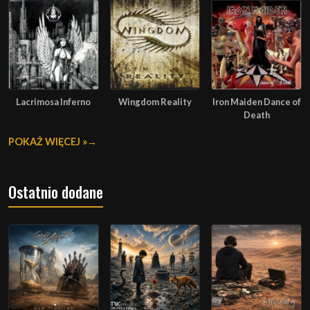
Lacrimosa Inferno
Wingdom Reality
Iron Maiden Dance of
Death
POKAŻ WIĘCEJ »
Ostatnio dodane