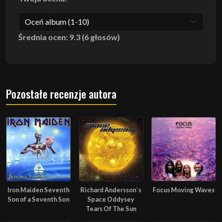
Średnia ocen: 9.3 (6 głosów)
Pozostałe recenzje autora
Iron Maiden Seventh
Richard Andersson`s
Focus Moving Waves
Son of a Seventh Son
Space Oddysey
Tears Of The Sun