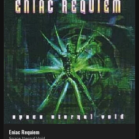
Eniac Requiem
Space Iternal Void