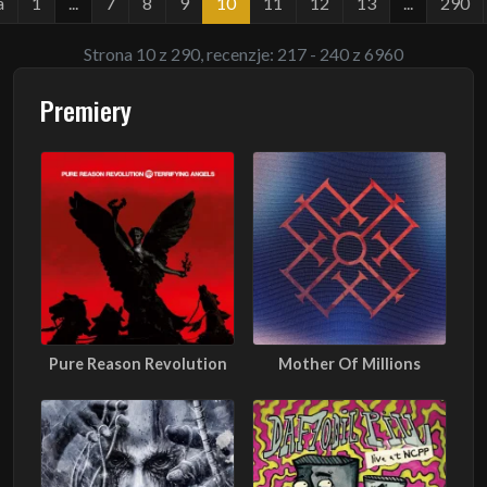
a
1
...
7
8
9
10
11
12
13
...
290
Strona 10 z 290, recenzje: 217 - 240 z 6960
Premiery
Pure Reason Revolution
Mother Of Millions