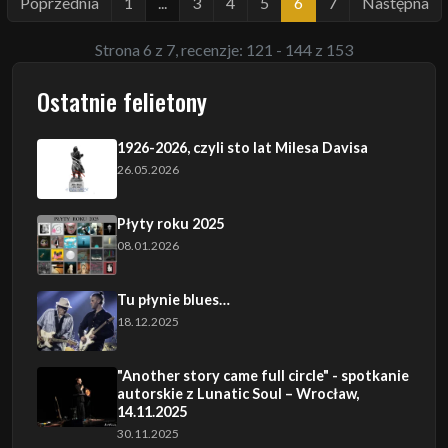
Poprzednia
1
...
3
4
5
6
7
Następna
Strona 6 z 7, recenzje: 121 - 144 z 153
Ostatnie felietony
1926-2026, czyli sto lat Milesa Davisa
26.05.2026
Płyty roku 2025
08.01.2026
Tu płynie blues…
18.12.2025
"Another story came full circle" - spotkanie
autorskie z Lunatic Soul – Wrocław,
14.11.2025
30.11.2025