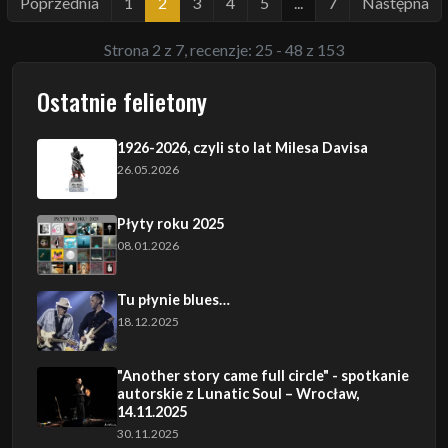
Poprzednia
1
2
3
4
5
...
7
Następna
Strona 2 z 7, recenzje: 25 - 48 z 153
Ostatnie felietony
1926-2026, czyli sto lat Milesa Davisa
26.05.2026
Płyty roku 2025
08.01.2026
Tu płynie blues…
18.12.2025
"Another story came full circle" - spotkanie
autorskie z Lunatic Soul – Wrocław,
14.11.2025
30.11.2025