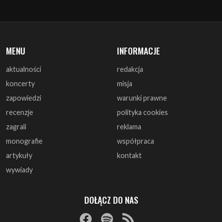
MENU
INFORMACJE
aktualności
redakcja
koncerty
misja
zapowiedzi
warunki prawne
recenzje
polityka cookies
zagrali
reklama
monografie
współpraca
artykuły
kontakt
wywiady
DOŁĄCZ DO NAS
© 1997 - 2025 ArtRock.pl - Wszelkie prawa zastrzeżone.