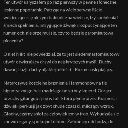
Ten utwór usłyszałem po raz pierwszy w pewne słoneczne,
jesienne popołudnie. Patrząc na wielobarwne liście
wdzięczące się niczym baletnice na wietrze, łzy spełnienia i
śmiech spełnienia. Intrygujące dźwięki rozpoczynające ten
numer, och, nie przejmuj się, czy to będzie parominutowa
piosenka?
O nie! Nikt nie powiedział, że to jest siedemnastominutowy
utwór otwierający drzwi do najskrytszych myśli. Duchy
dawnej iluzji, duchy nijakiej miłości – Rozum oślepiający.
Natarczywe kościelne brzmienie Hammondów na tle
hipnotycznego basu nadciąga od strony śmierci. Gorące
brzuchy gitar gubią się w fali, która płynie przez Kosmos. I
dźwięki perkusji jak zbyt chude czaszki, milczący wzrok.
Głodny, czarny anioł za człowiekiem w trop. Wybudzają się
znowu organy, spokojne i ulotne. Żałobnicy odchodzą do