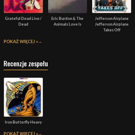
Grateful Dead Live /
Eric Burdon & The
Jefferson Airplane
Dead
Animals Love Is
Jefferson Airplane
Takes Off
POKAŻ WIĘCEJ »
Recenzje zespołu
Iron Butterfly Heavy
POKAŻ WIĘCEJ »