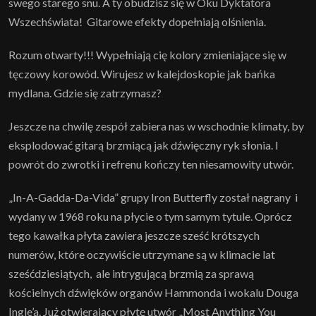
swego starego snu. A ty obudzisz się w Oku Dyktatora
Wszechświata! Gitarowe efekty dopełniają olśnienia.
Rozum otwarty!!! Wypełniają cię kolory zmieniające się w
tęczowy korowód. Wirujesz w kalejdoskopie jak bańka
mydlana. Gdzie się zatrzymasz?
Jeszcze na chwilę zespół zabiera nas w wschodnie klimaty, by
eksplodować gitarą brzmiącą jak dźwięczny ryk słonia. I
powrót do zwrotki i refrenu kończy ten niesamowity utwór.
„In-A-Gadda-Da-Vida” grupy Iron Butterfly został nagrany i
wydany w 1968 roku na płycie o tym samym tytule. Oprócz
tego kawałka płyta zawiera jeszcze sześć krótszych
numerów, które oczywiście utrzymane są w klimacie lat
sześćdziesiątych, ale intrygującą brzmią za sprawą
kościelnych dźwięków organów Hammonda i wokalu Douga
Ingle’a. Już otwierający płytę utwór „Most Anything You