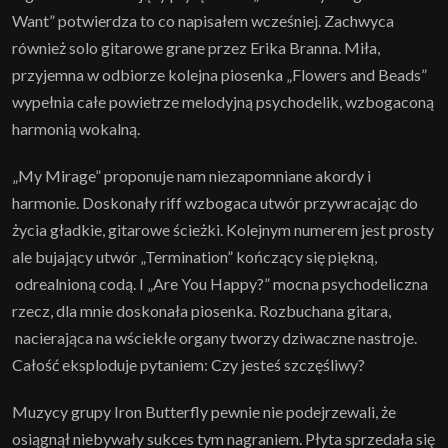
Want” potwierdza to co napisałem wcześniej. Zachwyca
również solo gitarowe grane przez Erika Branna. Miła,
przyjemna w odbiorze kolejna piosenka „Flowers and Beads”
wypełnia całe powietrze melodyjną psychodelik, wzbogaconą
harmonią wokalną.
„My Mirage” proponuje nam niezapomniane akordy i
harmonie. Doskonały riff wzbogaca utwór przywracając do
życia gładkie, gitarowe ścieżki. Kolejnym numerem jest prosty
ale bujający utwór „Termination” kończący się piękną,
odrealnioną codą. I „Are You Happy?” mocna psychodeliczna
rzecz, dla mnie doskonała piosenka. Rozbuchana gitara,
nacierająca na wściekłe organy tworzy dziwaczne nastroje.
Całość eksploduje pytaniem: Czy jesteś szczęśliwy?
Muzycy grupy Iron Butterfly pewnie nie podejrzewali, że
osiągnął niebywały sukces tym nagraniem. Płyta sprzedała się