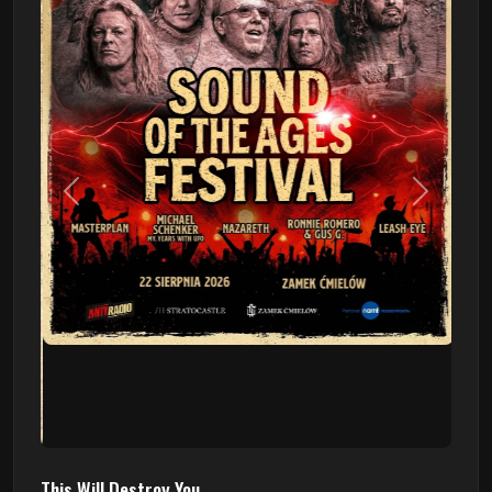
Poprzedni
Następn
This Will Destroy You
09.08 - Poznań, Klub 2progi
Sound Of The Ages Festival