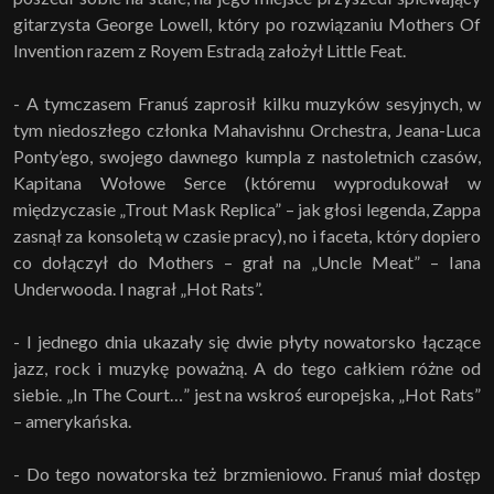
gitarzysta George Lowell, który po rozwiązaniu Mothers Of
Invention razem z Royem Estradą założył Little Feat.
- A tymczasem Franuś zaprosił kilku muzyków sesyjnych, w
tym niedoszłego członka Mahavishnu Orchestra, Jeana-Luca
Ponty’ego, swojego dawnego kumpla z nastoletnich czasów,
Kapitana Wołowe Serce (któremu wyprodukował w
międzyczasie „Trout Mask Replica” – jak głosi legenda, Zappa
zasnął za konsoletą w czasie pracy), no i faceta, który dopiero
co dołączył do Mothers – grał na „Uncle Meat” – Iana
Underwooda. I nagrał „Hot Rats”.
- I jednego dnia ukazały się dwie płyty nowatorsko łączące
jazz, rock i muzykę poważną. A do tego całkiem różne od
siebie. „In The Court…” jest na wskroś europejska, „Hot Rats”
– amerykańska.
- Do tego nowatorska też brzmieniowo. Franuś miał dostęp