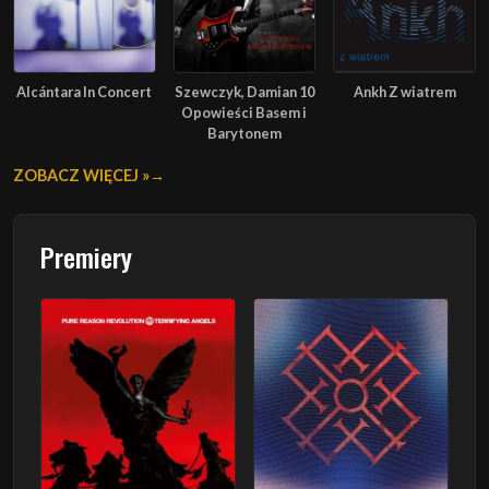
Alcántara In Concert
Szewczyk, Damian 10
Ankh Z wiatrem
Opowieści Basem i
Barytonem
ZOBACZ WIĘCEJ »
Premiery