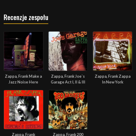
Recenzje zespołu
Zappa, Frank Make a
Zappa, Frank Joe`s
Zappa, Frank Zappa
Jazz Noise Here
Garage Act I, II & III
In New York
Zappa, Frank
Zappa, Frank 200