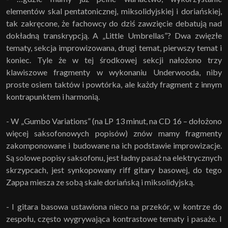
elementów skal pentatonicznej, miksolidyjskiej i doriańskiej,
tak zakręcone, że fachowcy do dziś zawzięcie debatują nad
dokładną transkrypcją. A „Little Umbrellas”? Dwa zwięzłe
tematy, sekcja improwizowana, drugi temat, pierwszy temat i
koniec. Tyle że w tej środkowej sekcji nałożono trzy
klawiszowe fragmenty w wykonaniu Underwooda, niby
proste osiem taktów i powtórka, ale każdy fragment z innym
kontrapunktem i harmonią.
- W „Gumbo Variations” (na LP 13 minut, na CD 16 – dołożono
więcej saksofonowych popisów) znów mamy fragmenty
zakomponowane i budowane na ich podstawie improwizacje.
Są solowe popisy saksofonu, jest ładny pasaż na elektrycznych
skrzypcach, jest synkopowany riff gitary basowej, do tego
Zappa miesza ze sobą skale doriańską i miksolidyjską.
- I gitara basowa ustawiona nieco na przekór, w kontrze do
zespołu, często wygrywająca kontrastowe tematy i pasaże. I