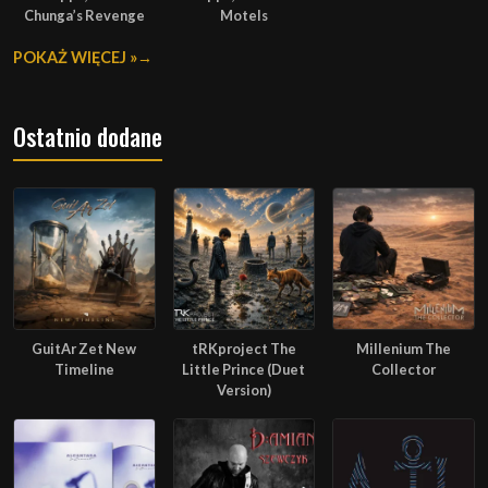
Chunga’s Revenge
Motels
POKAŻ WIĘCEJ »
Ostatnio dodane
GuitAr Zet New
tRKproject The
Millenium The
Timeline
Little Prince (Duet
Collector
Version)