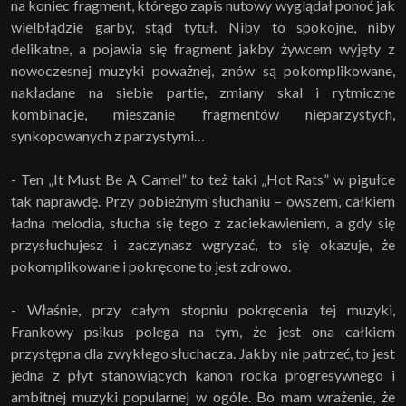
na koniec fragment, którego zapis nutowy wyglądał ponoć jak
wielbłądzie garby, stąd tytuł. Niby to spokojne, niby
delikatne, a pojawia się fragment jakby żywcem wyjęty z
nowoczesnej muzyki poważnej, znów są pokomplikowane,
nakładane na siebie partie, zmiany skal i rytmiczne
kombinacje, mieszanie fragmentów nieparzystych,
synkopowanych z parzystymi…
- Ten „It Must Be A Camel” to też taki „Hot Rats” w pigułce
tak naprawdę. Przy pobieżnym słuchaniu – owszem, całkiem
ładna melodia, słucha się tego z zaciekawieniem, a gdy się
przysłuchujesz i zaczynasz wgryzać, to się okazuje, że
pokomplikowane i pokręcone to jest zdrowo.
- Właśnie, przy całym stopniu pokręcenia tej muzyki,
Frankowy psikus polega na tym, że jest ona całkiem
przystępna dla zwykłego słuchacza. Jakby nie patrzeć, to jest
jedna z płyt stanowiących kanon rocka progresywnego i
ambitnej muzyki popularnej w ogóle. Bo mam wrażenie, że