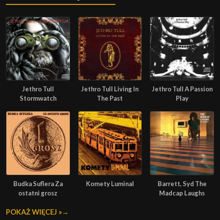
Jethro Tull
Jethro Tull Living In
Jethro Tull A Passion
Stormwatch
The Past
Play
Budka Suflera Za
Komety Luminal
Barrett, Syd The
ostatni grosz
Madcap Laughs
POKAŻ WIĘCEJ »