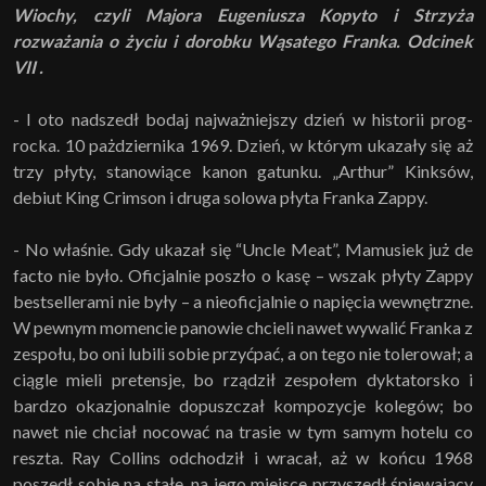
Wiochy, czyli Majora Eugeniusza Kopyto i Strzyża
rozważania o życiu i dorobku Wąsatego Franka. Odcinek
VII .
- I oto nadszedł bodaj najważniejszy dzień w historii prog-
rocka. 10 pażdziernika 1969. Dzień, w którym ukazały się aż
trzy płyty, stanowiące kanon gatunku. „Arthur” Kinksów,
debiut King Crimson i druga solowa płyta Franka Zappy.
- No właśnie. Gdy ukazał się “Uncle Meat”, Mamusiek już de
facto nie było. Oficjalnie poszło o kasę – wszak płyty Zappy
bestsellerami nie były – a nieoficjalnie o napięcia wewnętrzne.
W pewnym momencie panowie chcieli nawet wywalić Franka z
zespołu, bo oni lubili sobie przyćpać, a on tego nie tolerował; a
ciągle mieli pretensje, bo rządził zespołem dyktatorsko i
bardzo okazjonalnie dopuszczał kompozycje kolegów; bo
nawet nie chciał nocować na trasie w tym samym hotelu co
reszta. Ray Collins odchodził i wracał, aż w końcu 1968
poszedł sobie na stałe, na jego miejsce przyszedł śpiewający