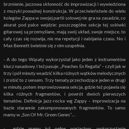
brzmienie, jazzowa skłonność do improwizacji i wywiedziona
z muzyki poważnej konstrukcja. W przeciwieństwie do wielu
kolegów Zappa w swojej partii solowej nie gra na zasadzie, co
akurat pod palce wejdzie: poszczególne sekcje tej solówki
gitarowej są przemyślane, mają swój układ, swoje miejsce, to
cały czas się rozwija, nie ma repetycji i nabijania czasu. No i
Max Bennett świetnie się z nim uzupełnia.
- A do tego Wąsaty wykorzystał jako jeden z instrumentów
klucz nasadowy. I też pasuje. „Peaches En Regalia” – czyli jak w
trzy i pół minuty wsadzić kilka różnych wątków melodycznych
i zrobić to z sensem. Trzy tematy przechodzące jeden w drugi
w minutę, potem improwizowana sekcja, gdzie też pojawia się
kilka różnych fragmentów, i powrót dwóch pierwszych
tematów. Definicja jazz-rocka wg Zappy – improwizacja na
bazie starannie zakomponowanych fragmentów. To samo
mamy w „Son Of Mr. Green Genes”…
- …gdzie mamy już pełne wariactwo, wykorzystanie