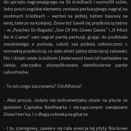
do sprzętu nagrywającego na 16 ścieżkach i wymyślił sobie,
żeby poszczególne elementy zestawu perkusyjnego nagrać na
osobnych ścieżkach – werbel na jednej, bęben basowy na
innej, talerze na kolejnej. Znów też bawił się prędkością taśmy
– w „Peaches En Regalia”, „Son Of Mr. Green Genes” i „It Must
Be A Camel” sam nagrał partię perkusji, grając do podkładu
zwolnionego o połowę, całość zaś później odtworzono z
normalną prędkością, co dało efekt jakby dziecięcej zabawki.
No i dzięki wielu ścieżkom Underwood tworzył nakładane na
siebie, nierzadko skomplikowane niemiłosiernie partie
saksofonów.
- To od czego zaczynamy? Od Alfonsa?
- Ależ proszę. Jedyny nie-instrumentalny utwór na płycie ze
śpiewem Captaina Beefhearta i skrzypcowymi zawijasami
Dona Harrisa. I z długą solówką na gitarze.
- I tu, szeregowy, zawiera się cała esencja tej płyty. Rockowe