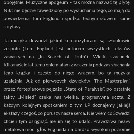
obojętnie. Muzyczne apogeum – tak można nazwać tę płytę.
Nikt nie będzie zawiedziony po wysłuchaniu tego, co mają do
powiedzenia Tom Englund i spółka. Jednym słowem: same
rarytasy.
Ta muzyka dowodzi jakimi kompozytorami są członkowie
zespołu (Tom Englund jest autorem wszystkich tekstów
zawartych na „In Search of Truth”). Wielki szacunek.
Kilkanaście lat temu oniemiałam z wrażenia podczas słuchania
tego krążka i często do niego wracam, bo ta muzyka
uzależnia. Już od pierwszych dźwięków „The Masterplan”,
przez fortepianowe pejzaże „State of Paralysis”, po ostatnie
takty „Misled” czeka nas wielka, progresywna uczta. Z
każdym kolejnym spotkaniem z tym LP doznajemy jakiejś
ekstazy, czegoś, co poruszy nasze serca. Nie wiem co Szwedzi
chcieli tym osiągnąć, ale im się to udało. Prawdziwa heavy
metalowa moc, głos Englunda na bardzo wysokim poziomie