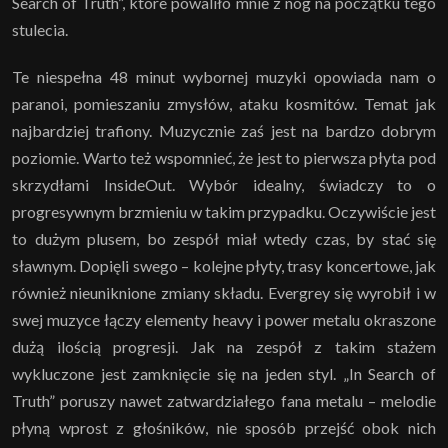
Search of Truth”, które powaliło mnie z nóg na początku tego
stulecia.
Te niespełna 48 minut wybornej muzyki opowiada nam o
paranoi, pomieszaniu zmysłów, ataku kosmitów. Temat jak
najbardziej trafiony. Muzycznie zaś jest na bardzo dobrym
poziomie. Warto też wspomnieć, że jest to pierwsza płyta pod
skrzydłami InsideOut. Wybór idealny, świadczy to o
progresywnym brzmieniu w takim przypadku. Oczywiście jest
to dużym plusem, bo zespół miał wtedy czas, by stać się
sławnym. Dopięli swego – kolejne płyty, trasy koncertowe, jak
również nieuniknione zmiany składu. Evergrey się wyrobił i w
swej muzyce łączy elementy heavy i power metalu okraszone
dużą ilością progresji. Jak na zespół z takim stażem
wykluczone jest zamknięcie się na jeden styl. „In Search of
Truth” poruszy nawet zatwardziałego fana metalu – melodie
płyną wprost z głośników, nie sposób przejść obok nich