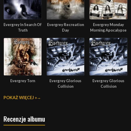
Evergrey In Search Of
Evergrey Recreation
Evergrey Monday
Truth
Day
Morning Apocalypse
Evergrey Torn
Evergrey Glorious
Evergrey Glorious
Collision
Collision
POKAŻ WIĘCEJ »
Recenzje albumu