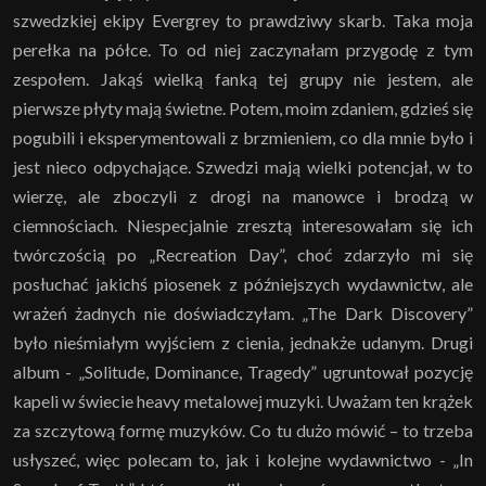
szwedzkiej ekipy Evergrey to prawdziwy skarb. Taka moja
perełka na półce. To od niej zaczynałam przygodę z tym
zespołem. Jakąś wielką fanką tej grupy nie jestem, ale
pierwsze płyty mają świetne. Potem, moim zdaniem, gdzieś się
pogubili i eksperymentowali z brzmieniem, co dla mnie było i
jest nieco odpychające. Szwedzi mają wielki potencjał, w to
wierzę, ale zboczyli z drogi na manowce i brodzą w
ciemnościach. Niespecjalnie zresztą interesowałam się ich
twórczością po „Recreation Day”, choć zdarzyło mi się
posłuchać jakichś piosenek z późniejszych wydawnictw, ale
wrażeń żadnych nie doświadczyłam. „The Dark Discovery”
było nieśmiałym wyjściem z cienia, jednakże udanym. Drugi
album - „Solitude, Dominance, Tragedy” ugruntował pozycję
kapeli w świecie heavy metalowej muzyki. Uważam ten krążek
za szczytową formę muzyków. Co tu dużo mówić – to trzeba
usłyszeć, więc polecam to, jak i kolejne wydawnictwo - „In