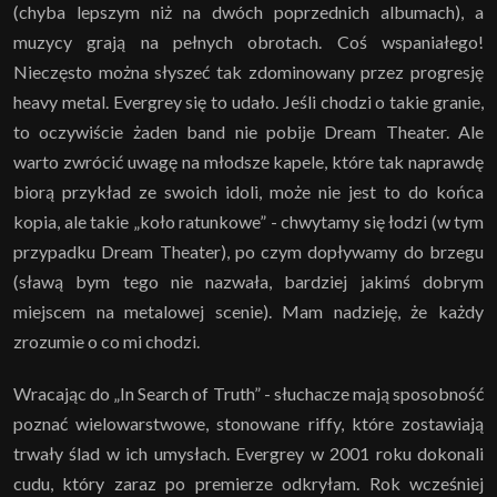
(chyba lepszym niż na dwóch poprzednich albumach), a
muzycy grają na pełnych obrotach. Coś wspaniałego!
Nieczęsto można słyszeć tak zdominowany przez progresję
heavy metal. Evergrey się to udało. Jeśli chodzi o takie granie,
to oczywiście żaden band nie pobije Dream Theater. Ale
warto zwrócić uwagę na młodsze kapele, które tak naprawdę
biorą przykład ze swoich idoli, może nie jest to do końca
kopia, ale takie „koło ratunkowe” - chwytamy się łodzi (w tym
przypadku Dream Theater), po czym dopływamy do brzegu
(sławą bym tego nie nazwała, bardziej jakimś dobrym
miejscem na metalowej scenie). Mam nadzieję, że każdy
zrozumie o co mi chodzi.
Wracając do „In Search of Truth” - słuchacze mają sposobność
poznać wielowarstwowe, stonowane riffy, które zostawiają
trwały ślad w ich umysłach. Evergrey w 2001 roku dokonali
cudu, który zaraz po premierze odkryłam. Rok wcześniej