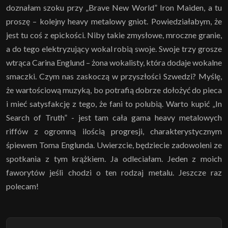
doznałam szoku przy „Brave New World” Iron Maiden, a tu
proszę – kolejny heavy metalowy gniot. Powiedziałabym, że
jest tu coś z epickości. Niby takie zmysłowe, mroczne granie,
a do tego elektryzujący wokal robią swoje. Swoje trzy grosze
wtrąca Carina Englund – żona wokalisty, która dodaje wokalne
smaczki. Czym nas zaskoczą w przyszłości Szwedzi? Myślę,
że wartościową muzyką, bo potrafią dobrze dołożyć do pieca
i mieć satysfakcję z tego, że fani to polubią. Warto kupić „In
Search of Truth” - jest tam cała gama heavy metalowych
riffów z ogromną ilością progresji, charakterystycznym
śpiewem Toma Englunda. Uwierzcie, będziecie zadowoleni ze
spotkania z tym krążkiem. Ja odleciałam. Jeden z moich
faworytów jeśli chodzi o ten rodzaj metalu. Jeszcze raz
polecam!