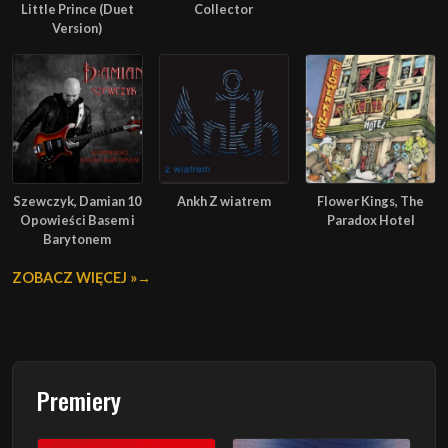
Little Prince (Duet
Collector
Version)
Szewczyk, Damian 10
Ankh Z wiatrem
Flower Kings, The
Opowieści Basem i
Paradox Hotel
Barytonem
ZOBACZ WIĘCEJ »
Premiery