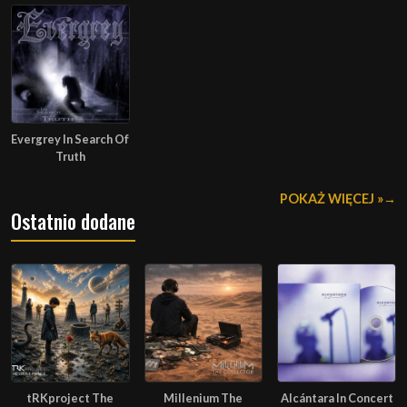
Evergrey In Search Of
Truth
POKAŻ WIĘCEJ »
Ostatnio dodane
tRKproject The
Millenium The
Alcántara In Concert