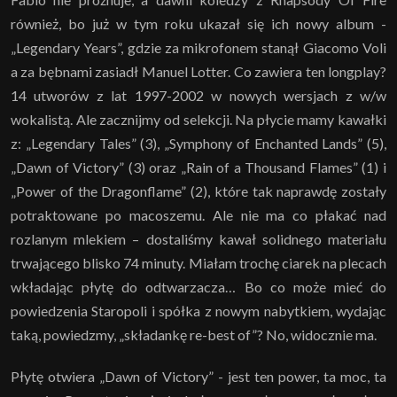
również, bo już w tym roku ukazał się ich nowy album -
„Legendary Years”, gdzie za mikrofonem stanął Giacomo Voli
a za bębnami zasiadł Manuel Lotter. Co zawiera ten longplay?
14 utworów z lat 1997-2002 w nowych wersjach z w/w
wokalistą. Ale zacznijmy od selekcji. Na płycie mamy kawałki
z: „Legendary Tales” (3), „Symphony of Enchanted Lands” (5),
„Dawn of Victory” (3) oraz „Rain of a Thousand Flames” (1) i
„Power of the Dragonflame” (2), które tak naprawdę zostały
potraktowane po macoszemu. Ale nie ma co płakać nad
rozlanym mlekiem – dostaliśmy kawał solidnego materiału
trwającego blisko 74 minuty. Miałam trochę ciarek na plecach
wkładając płytę do odtwarzacza… Bo co może mieć do
powiedzenia Staropoli i spółka z nowym nabytkiem, wydając
taką, powiedzmy, „składankę re-best of”? No, widocznie ma.
Płytę otwiera „Dawn of Victory” - jest ten power, ta moc, ta