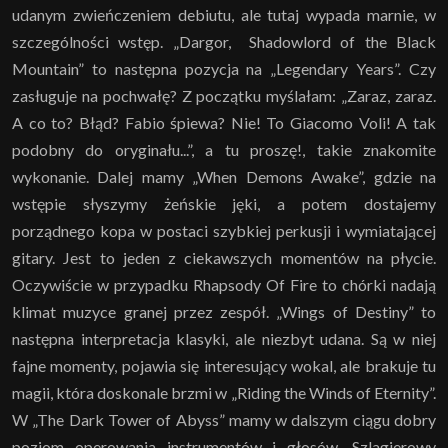
udanym zwieńczeniem debiutu, ale tutaj wypada marnie, w
szczególności wstęp. „Dargor, Shadowlord of the Black
Mountain” to następna pozycja na „Legendary Years”. Czy
zasługuje na pochwałę? Z początku myślałam: „Zaraz, zaraz.
A co to? Błąd? Fabio śpiewa? Nie! To Giacomo Voli! A tak
podobny do oryginału...”, a tu proszę!, takie znakomite
wykonanie. Dalej mamy „When Demons Awake”, gdzie na
wstępie słyszymy żeńskie jęki, a potem dostajemy
porządnego kopa w postaci szybkiej perkusji i wymiatającej
gitary. Jest to jeden z ciekawszych momentów na płycie.
Oczywiście w przypadku Rhapsody Of Fire to chórki nadają
klimat muzyce granej przez zespół. „Wings of Destiny” to
następna interpretacja klasyki, ale niezbyt udana. Są w niej
fajne momenty, pojawia się interesujący wokal, ale brakuje tu
magii, która doskonale brzmi w „Riding the Winds of Eternity”.
W „The Dark Tower of Abyss” mamy w dalszym ciągu dobry
poziom operowania instrumentów i głosów. Szlagierowy