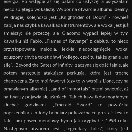
energia. Po wstępie aż się bałam co usłyszę, a usłyszałam
nieco spiętego wokalistę. Wybór na otwarcie albumu idealny.
W drugiej kolejności jest „Knightrider of Doom” - również
zabija nas szybka kawalkada instrumentów, ale wokal jest już
śmielszy; nie przeczę, ale Giacomo wypadł lepiej w tym
kawałku niż Fabio. „Flames of Revenge” z debiutu to nieco
przystopowana melodia, lekkie niedociągnięcie, wokal
zduszony, chyba tekst dławi Voliego, czuć tu także granie „na
siłę”. „Beyond the Gates of Infinity” zaczyna się dość fajnie, ale
potem następuje atakująca perkusja, która jest trochę
chaotyczna. Za to mój faworyt (czy to w wersji z Lione, czy na
omawianym albumie) „Land of Immortals” brzmi świetnie, aż
na twarzy pojawia się uśmiech. Takich kawałków mogłabym
słuchać godzinami. „Emerald Sword” to powtórka
poprzednika, a młody bębniarz pokazał na co go stać. Jest to
taki sam power metalowy hymn jak oryginał z 1998 roku.
Następnym utworem jest „Legendary Tales”, który jest