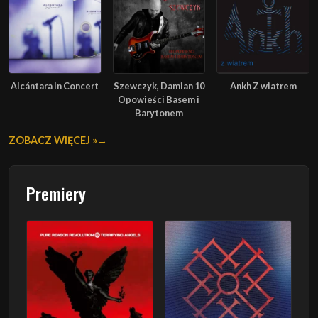
Alcántara In Concert
Szewczyk, Damian 10
Ankh Z wiatrem
Opowieści Basem i
Barytonem
ZOBACZ WIĘCEJ »
Premiery