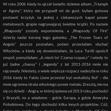
W roku 2006 kiedy to ujrzał światło dzienne album „Triumph
or Agony”, który nie przypadł mi do gust, byłam gotowa
postawić krzyżyk na jednej z ciekawszych kapel power
metalowych, grupie nagrywającej świetne krążki. Po nazwie
„Rhapsody” zostały wspomnienia, a „Rhapsody Of Fire”
dzierży nadal koronę tego gatunku. „The Frozen Tears of
Angels” jeszcze poznałam, potem przestałam słuchać
Włochów, a kiedy się dowiedziałam, że Luca Turilli opuścił
zespół, pomyślałam: „A niech to! Czarna rozpacz” i wtedy to
już żadne „chaosy” i „legendy” z lat 2011-2016 mnie nie
rajcowały. Niestety, o wiele większa rozpacz nadeszła w roku
2016 kiedy to Fabio Lione przestał być wokalistą RoF – dla
mnie ogromna strata włoskiego power metalu. Zresztą, nie ma
się co dziwić – Angra, w której śpiewa od 2013 roku, pochodzi
z Brazylii, no a wiadomo – gdzie Europa, a gdzie Ameryka
Południowa. Do tego dochodzi kilka innych projektów. Cóż,
Fabio nie próżnuje, a dawni koledzy z Rhapsody Of Fire