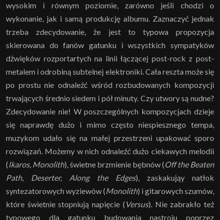
wysokim i równym poziomie, zarówno jeśli chodzi o
wykonanie, jak i samą produkcję albumu. Zaznaczyć jednak
trzeba zdecydowanie, że jest to typowa propozycja
skierowana do fanów gatunku i wszystkich sympatyków
dźwięków rozportartych na linii łączącej post-rock z post-
metalem i odrobiną subtelnej elektroniki. Cała reszta może się
po prostu nie odnaleźć wśród rozbudowanych kompozycji
trwających średnio siedem i pół minuty. Czy utwory są nudne?
Zdecydowanie nie! W poszczególnych kompozycjach dzieje
się naprawdę dużo i mimo często niespiesznego tempa,
muzykom udało się na małej przestrzeni upakować sporo
rozwiązań. Możemy w nich odnaleźć dużo ciekawych melodii
(
Ikaros
,
Monolith
), świetne brzmienie bębnów (
Off the Beaten
Path, Deserter, Along the Edges
), zaskakująy natłok
syntezatorowych wyziewów (
Monolith
) i gitarowych szumów,
które świetnie stopniują napięcie (
Versus
). Nie zabrakło też
typowego dla gatunku budowania nastroju poprzez