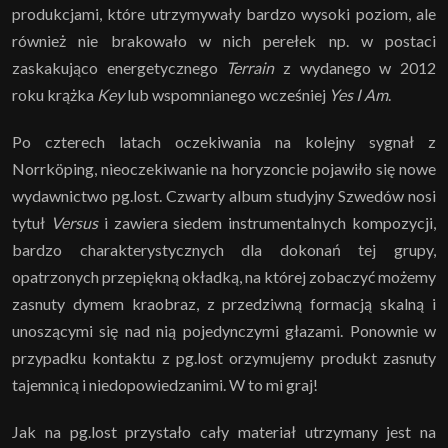
produkcjami, które utrzymywały bardzo wysoki poziom, ale
również nie brakowało w nich perełek np. w postaci
zaskakująco energetycznego
Terrain
z wydanego w 2012
roku krążka
Key
lub wspomnianego wcześniej
Yes I Am
.
Po czterech latach oczekiwania na kolejny sygnał z
Norrköping, nieoczekiwanie na horyzoncie pojawiło się nowe
wydawnictwo pg.lost. Czwarty album studyjny Szwedów nosi
tytuł
Versus
i zawiera siedem instrumentalnych kompozycji,
bardzo charakterystycznych dla dokonań tej grupy,
opatrzonych przepiękną okładką, na której zobaczyć możemy
zasnuty dymem kraobraz, z przedziwną formacją skalną i
unoszącymi się nad nią pojedynczymi głazami. Ponownie w
przypadku kontaktu z pg.lost orzymujemy produkt zasnuty
tajemnicą i niedopowiedzanimi. W to mi graj!
Jak na pg.lost przystało cały materiał utrzymany jest na