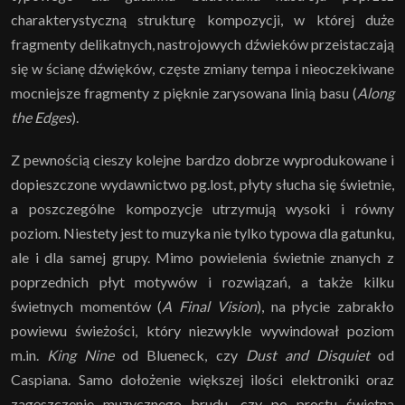
charakterystyczną strukturę kompozycji, w której duże
fragmenty delikatnych, nastrojowych dźwieków przeistaczają
się w ścianę dźwięków, częste zmiany tempa i nieoczekiwane
mocniejsze fragmenty z pięknie zarysowana linią basu (
Along
the Edges
).
Z pewnością cieszy kolejne bardzo dobrze wyprodukowane i
dopieszczone wydawnictwo pg.lost, płyty słucha się świetnie,
a poszczególne kompozycje utrzymują wysoki i równy
poziom. Niestety jest to muzyka nie tylko typowa dla gatunku,
ale i dla samej grupy. Mimo powielenia świetnie znanych z
poprzednich płyt motywów i rozwiązań, a także kilku
świetnych momentów (
A Final Vision
), na płycie zabrakło
powiewu świeżości, który niezwykle wywindował poziom
m.in.
King Nine
od Blueneck, czy
Dust and Disquiet
od
Caspiana. Samo dołożenie większej ilości elektroniki oraz
zagęszczenie muzycznego brudu, czy po prostu świetna