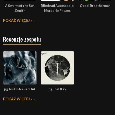
A Swarm of the Sun
Blindead Autoscopia:
Ocoai Breatherman
Zenith
Murder In Phazes
POKAŻ WIĘCEJ »
Recenzje zespołu
pg.lost In Never Out
pg.lost Key
POKAŻ WIĘCEJ »