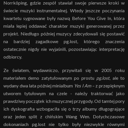
Norrköping, gdzie zespół stawiał swoje pierwsze kroki w
świecie muzyki instrumentalnej. Wtedy jeszcze poczynania
kwartetu sygnowane były nazwą Before You Give In, która
miała lepiej oddawać charakter muzyki generowanej przez
projekt. Niedługo później muzycy zdecydowali się postawić
na bardziej zagadkowe pg.lost, którego znaczenia
ostatecznie nigdy nie wyjaśnili, pozostawiając interpretację
odbiorcy.
Ze światem, wydawniczo, przywitali się w 2005 roku
materiałem demo zatytułowanym po prostu
pg.lost
, ale to
wydany dwa lata później minialbum
Yes I Am
– z przepięknym
utworem tytułowym na czele - należy traktorwać jako
prawdziwy początek ich muzycznej przygody. Od tamtej pory
ich dyskografia wzbogaciła się o trzy albumy długogrające
oraz jeden split z chińskim Wang Wen. Dotychczasowe
dokonaniach pg.lost nie tylko były niezwykle równymi