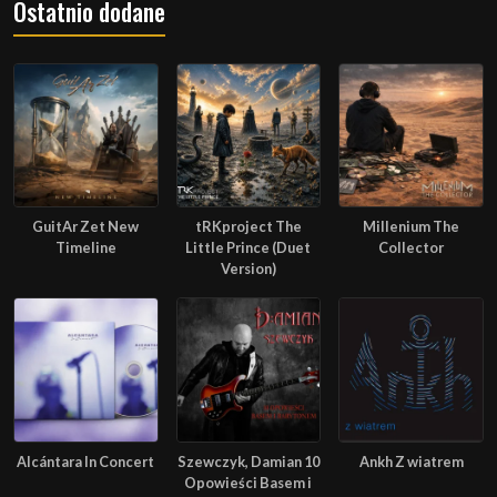
Ostatnio dodane
GuitAr Zet New
tRKproject The
Millenium The
Timeline
Little Prince (Duet
Collector
Version)
Alcántara In Concert
Szewczyk, Damian 10
Ankh Z wiatrem
Opowieści Basem i