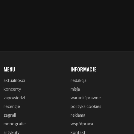
MENU
INFORMACJE
aktualności
redakcja
koncerty
misja
zapowiedzi
warunki prawne
recenzje
polityka cookies
zagrali
reklama
monografie
współpraca
artykuły
kontakt
wywiady
DOŁĄCZ DO NAS