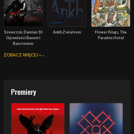
Szewczyk, Damian 10
Ankh Z wiatrem
Flower Kings, The
Opowieści Basem i
Paradox Hotel
Barytonem
ZOBACZ WIĘCEJ »
Premiery