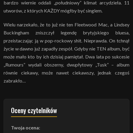
bardzo wiernie oddali „południowy” klimat arcydzieła. 11
utworów, z których KAŻDY mógłby być singlem.
Wielu narzekało, że to już nie ten Fleetwood Mac, a Lindsey
Buckingham zniszczył legendę brytyjskiego bluesa,
przeistaczając ją w pop-rockowy shit. Nieprawda. On tchnął
życie w dawno już zapadły zespół. Gdyby nie TEN album, być
może mało kto by ich dzisiaj pamiętał. Dwa lata po sukcesie
„Rumours” wydali obszerny, dwupłytowy „Tusk” – album
równie ciekawy, może nawet ciekawszy, jednak czegoś
zabrakło…
Oceny czytelników
Twoja ocena: