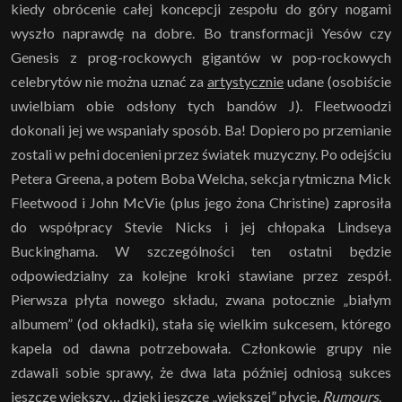
kiedy obrócenie całej koncepcji zespołu do góry nogami
wyszło naprawdę na dobre. Bo transformacji Yesów czy
Genesis z prog-rockowych gigantów w pop-rockowych
celebrytów nie można uznać za
artystycznie
udane (osobiście
uwielbiam obie odsłony tych bandów J). Fleetwoodzi
dokonali jej we wspaniały sposób. Ba! Dopiero po przemianie
zostali w pełni docenieni przez światek muzyczny. Po odejściu
Petera Greena, a potem Boba Welcha, sekcja rytmiczna Mick
Fleetwood i John McVie (plus jego żona Christine) zaprosiła
do współpracy Stevie Nicks i jej chłopaka Lindseya
Buckinghama. W szczególności ten ostatni będzie
odpowiedzialny za kolejne kroki stawiane przez zespół.
Pierwsza płyta nowego składu, zwana potocznie „białym
albumem” (od okładki), stała się wielkim sukcesem, którego
kapela od dawna potrzebowała. Członkowie grupy nie
zdawali sobie sprawy, że dwa lata później odniosą sukces
jeszcze większy… dzięki jeszcze „większej” płycie,
Rumours
.