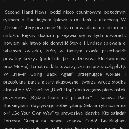
„Second Hand News” pędzi nieco countrowym, pogodnym
rytmem, a Buckingham śpiewa o rozstaniu z ukochaną. W
„Dreams” stery przejmuje Nicks i opowiada nam o utraconej
miłości. Piękny dualizm przejawia się w tych utworach,
bowiem jak łatwo się domyślić Stevie i Lindsey śpiewają o
własnym związku, który w tamtym czasie przechodził
poważny kryzys (podobnie jak małżeństwa Fleetwoodów
oraz McVie). Temat rozłąki towarzyszy nam przez całą płytę.
W „Never Going Back Again” przejmujące wokale i
przepiękna partia gitary akustycznej tworzą wręcz słodką
atmosferę. Wreszcie w „Don’t Stop” dostrzegamy pierwiastek
pozytywny. „Będzie lepiej niż przedtem” – śpiewa Pan
Buckingham, dogrywając sobie gitarą. Sekcja rytmiczna na
6+! „Go Your Own Way” to prawdziwa klasyka. Kto oglądał
Forresta Gumpa na pewno kojarzy. Cudo! Buckingham
wreszcie pokazuje swoją gitarową duszę, racząc nas genialną