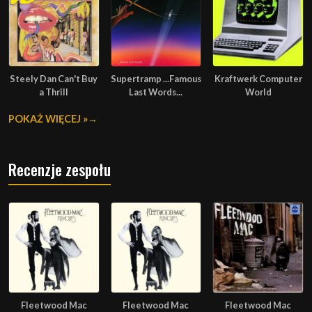
Steely Dan Can't Buy
Supertramp ...Famous
Kraftwerk Computer
a Thrill
Last Words...
World
POKAŻ WIĘCEJ »
Recenzje zespołu
Fleetwood Mac
Fleetwood Mac
Fleetwood Mac