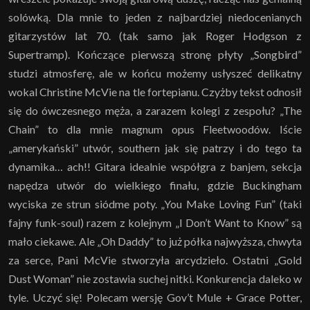
solówką. Dla mnie to jeden z najbardziej niedocenianych
gitarzystów lat 70. (tak samo jak Roger Hodgson z
Supertramp). Kończące pierwszą stronę płyty „Songbird”
studzi atmosferę, ale w końcu możemy usłyszeć delikatny
wokal Christine McVie na tle fortepianu. Czyżby tekst odnosił
się do ówczesnego męża, a zarazem kolegi z zespołu? „The
Chain” to dla mnie magnum opus Fleetwoodów. Iście
„amerykański” utwór, southern jak się patrzy i do tego ta
dynamika… ach!! Gitara idealnie współgra z banjem, sekcja
napędza utwór do wielkiego finału, gdzie Buckingham
wyciska ze strun siódme poty. „You Make Loving Fun” (taki
fajny funk-soul) razem z kolejnym „I Don’t Want to Know” są
mało ciekawe. Ale „Oh Daddy” to już półka najwyższa, chwyta
za serce, Pani McVie stworzyła arcydzieło. Ostatni „Gold
Dust Woman” nie zostawia suchej nitki. Konkurencja daleko w
tyle. Uczyć się! Polecam wersję Gov’t Mule + Grace Potter,