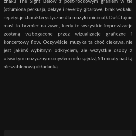
znaku The Sight Below z post-rockowym graniem w tle
(stłumiona perkusja, delaye i reverby gitarowe, brak wokalu,
repetycje charakterystyczne dla muzyki minimal). Dość fajnie
musi to brzmieć na żywo, kiedy te wszystkie improwizacje
zostaną wzbogacone przez wizualizacje graficzne i
koncertowy flow. Oczywiście, muzyka ta choć ciekawa, nie
jest jakimś wybitnym odkryciem, ale wszystkie osoby z
otwartym muzycznym umysłem miło spędzą 54 minuty nad tą
nieszablonową układanką.