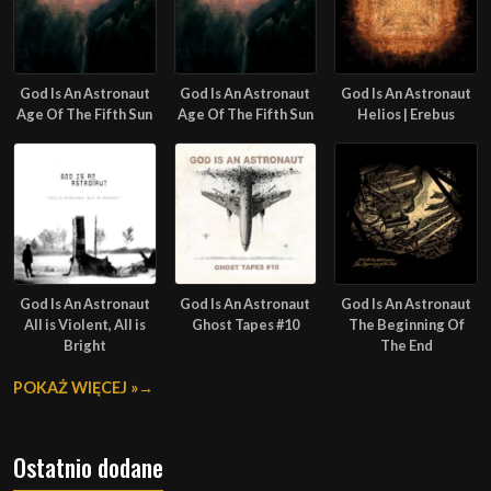
God Is An Astronaut
God Is An Astronaut
God Is An Astronaut
Age Of The Fifth Sun
Age Of The Fifth Sun
Helios | Erebus
God Is An Astronaut
God Is An Astronaut
God Is An Astronaut
All is Violent, All is
Ghost Tapes #10
The Beginning Of
Bright
The End
POKAŻ WIĘCEJ »
Ostatnio dodane