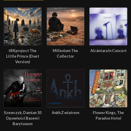
tRKproject The
Millenium The
Alcántara In Concert
Little Prince (Duet
Collector
Version)
Szewczyk, Damian 10
Ankh Z wiatrem
Flower Kings, The
Opowieści Basem i
Paradox Hotel
Barytonem