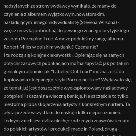
nadsyłanych ze strony wydawcy wynikało, że mamy do
czynienia z albumem wyjątkowym, nowatorskim,
naśladującym innego indywidualistę (Stevena Wilsona) -
wręcz muzyką pobodbną do pewnego znanego brytyjskiego
zespołu Porcupine Tree. A może podnieśmy rangę albumu -
Robert Miles w polskim wydaniu? Czemu nie?
I tu rodzą się kolejne ciekawostki. Opierając się na samych
dotychczasowych publikacjach można zapytać: jak po takim
genialnym albumie jak "Labeled Out Loud" można zejść do
kopiowania oklepanego stylu Porcupine Tree? Wydawało się,
że temat już jest doszczętnie wyeksploatowany, naśladowcy
potępieni i skazani na wieczną banicję. Na szczęście to tylko
niesforna próba skojarzenia artysty z konkretnym nurtem. Ta
płyta przede wszystkim demaskuje kilka nieporozumień.
Jednym z nich jest dzika niechęć rodzimych znawców tematu
do polskich artystów i produkcji made in Poland, drugą -