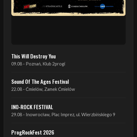
This Will Destroy You
09.08 - Poznań, Klub 2progi
Sound Of The Ages Festival
22.08 - Ćmielów, Zamek Ćmielów
INO-ROCK FESTIVAL
29.08 - Inowrocław, Plac Imprez, ul. Wierzbińskiego 9
ProgRockFest 2026
05.09 - Legionowo, Sala widowiskowa MOK, ul.
Piłsudskiego 41
Antimatter + Sleeping Pulse