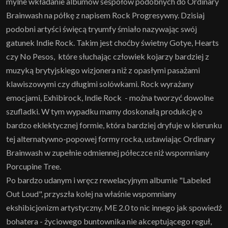
mylne wkładanie albumów sespołów podobnych do Ordinary
Brainwash na półkę z napisem Rock Progresywny. Dzisiaj
podobni artyści święcą tryumfy śmiało nazywając swój
gatunek Indie Rock. Takim jest choćby świetny Gotye, Hearts
czy No Pesos, które słuchając człowiek kojarzy bardziej z
muzyką brytyjskiego wizjonera niż z opasłymi pasażami
klawiszowymi czy długimi solówkami. Rock wyrażany
emocjami, Exhibirock, Indie Rock - można tworzyć dowolne
szufladki. W tym wypadku mamy doskonałą produkcję o
bardzo eklektycznej formie, która bardziej dryfuje w kierunku
tej alternatywno-popowej formy rocka, ustawiając Ordinary
Brainwash w zupełnie odmiennej półeczce niż wspomniany
Porcupine Tree.
Po bardzo udanym i wręcz rewelacyjnym albumie "Labeled
Out Loud", przyszła kolej na właśnie wspomniany
ekshibicjonizm artystyczny. ME 2.0 to nic innego jak spowiedź
bohatera - życiowego buntownika nie akceptującego reguł,