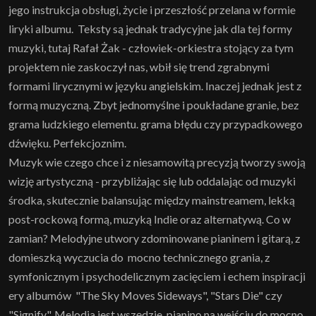
jego instrukcja obsługi, życie i przeszłość przelana w formie
liryki albumu. Teksty są jednak tradycyjne jak dla tej formy
muzyki, tutaj Rafał Żak - człowiek-orkiestra stojący za tym
projektem nie zaskoczył nas, wbił się trend zgrabnymi
formami lirycznymi w języku angielskim. Inaczej jednak jest z
formą muzyczną. Zbyt jednomyślne i poukładane granie, bez
grama ludzkiego elementu. grama błędu czy przypadkowego
dźwięku. Perfekcjoznim.
Muzyk wie czego chce i z niesamowitą precyzją tworzy swoją
wizję artystyczną - przybliżając się lub oddalając od muzyki
środka, skutecznie balansując między mainstreamem, lekką
post-rockową formą, muzyką Indie oraz alternatywą. Co w
zamian? Melodyjne utwory zdominowane pianinem i gitarą, z
domieszką wyczucia do mocno technicznego grania, z
symfonicznym i psychodelicznym zacięciem i echem inspiracji
ery albumów "The Sky Moves Sideways", "Stars Die" czy
"Signify". Melodia jest wszędzie, pianino na wejściu do mocno