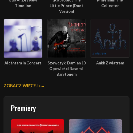
GuitAr Zet New
tRKproject The
Millenium The
Timeline
Little Prince (Duet
Collector
Version)
Alcántara In Concert
Szewczyk, Damian 10
Ankh Z wiatrem
Opowieści Basem i
Barytonem
ZOBACZ WIĘCEJ »
Premiery