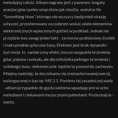
melodyjną całość. Album nagrany jest z pazurem, bogaty
aranżacyjnie i pełen smaczków jak choćby wokal w tle
"Something New", którego nie wszyscy będą mieli okazję
usłyszeć, przesterowany vocoderem wokal, wiele elementów
elektronicznych wplecionych gdzieś w podkład. Jednak nie
przejdzie bez uwagi jeden fakt - za mocno podniesiony środek
i maksymalnie spłycone basy. Efektem jest brak dynamiki -
być może to zamierzony efekt, mocno uwypukla brzmienia
gitar, pianina i wokalu, ale dla miłośnika pełnego brzmienia i
solidnego basu niekoniecznie będzie to powód do zachwytu.
Miejmy nadzieję, że doczekamy się zremasterowanej wersji,
wzbogaconej o bas np: ME 2.1. Pomimo tej zasadniczej wady
- album przypadnie do gustu wieloma wpadającymi w ucho
melodiami i ciekawymi muzycznymi patentami. Posłuchajcie -
warto.