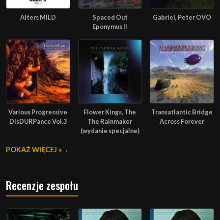
Alters MILD
Spaced Out
Gabriel, Peter OVO
Eponymus II
Various Progressive
Flower Kings, The
Transatlantic Bridge
DisDURPance Vol.3
The Rainmaker
Across Forever
(wydanie specjalne)
POKAŻ WIĘCEJ »
Recenzje zespołu