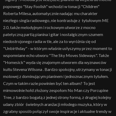
popowego "Stay Foolish" wchodzi w tonacji "Children"
Roberta Milesa, automatycznie nadając mu charakter
niezłego singla radiowego, nie kontrastuje z tytułowym ME
2.0, także melodyjnym i rockowym utworze z mocno
patetyczną partią pianina i gitar i nostalgicznym szumem
niedostrojonego radia w tle, ale za to wyróżnia się od
"Unbirthday" - w którym właśnie usłyszymy przez moment to
wspomniane echo utworu "The Sky Moves Sideways". Także
"Homesick" wyda się znajomym utworem dla wyznawców
kultu Stevena Wilsona . Bardzo spokojny, utrzymany w tonacji
molowej z dominującym pianinem i jednoznacznym tytułem.
Czym w takim razie powinien być ten album? To jest
mimowolnie hołd złożony zespołom No Man czy Porcupine
Tree, z bardzo bogatą z jednej strony formą, z drugiej kolejny
udany zbiór świetnych aranżacji młodego muzyka, który w
zgrabny sposób połączył swoje inspiracje i aktualne trendy w