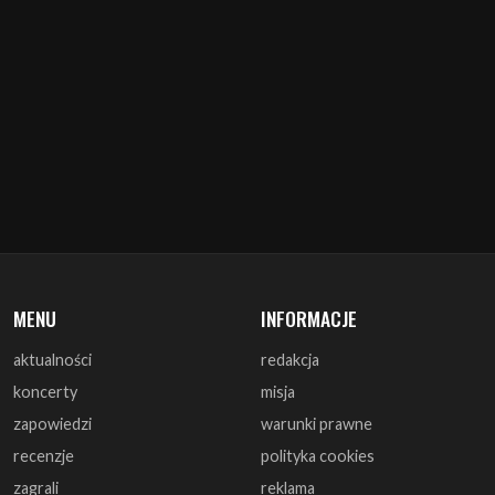
MENU
INFORMACJE
aktualności
redakcja
koncerty
misja
zapowiedzi
warunki prawne
recenzje
polityka cookies
zagrali
reklama
monografie
współpraca
artykuły
kontakt
wywiady