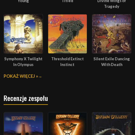
Young
Titled
Divine Wings of
Tragedy
Symphony X Twilight
Threshold Extinct
Silent Exile Dancing
In Olympus
Instinct
With Death
POKAŻ WIĘCEJ »
Recenzje zespołu