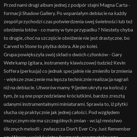
Przed nami drugi album jednej z podpór stajni Magna Carta -
formacji Shadow Gallery. Po wspaniałym debiucie na każdy
zespół przychodzi czas potwierdzenia swej świetności lub też
obniżenia lotów - co mamy w tym przypadku ? Niestety chyba
to drugie, choć na szczęście obniżenie nie jest drastyczne, bo
Carved In Stone to plytka dobra. Ale po kolei.
Grupa powiększyła swój skład o dwóch członków - Gary
Wehrkamp (gitara, instrumenty klawiszowe) tudzież Kevin
Soffera (perkusja) co jednak specjalnie nie zmieniło brzmienia
- większe znaczenie ma lepsza technicznie realizacja nagrań
niż na debiucie. Utworów mamy 9 (jeden ukryty na końcu) z
tym, że są one poprzedzielane króciutkimi, bardzo zresztą
udanymi instrumentalnymi miniaturami. Sprawia to, iż płytki
słucha się praktycznie jak jednej całości. Pod względem
muzycznym nie ma szczególnych zmian - wciąż mnóstwo
ślicznych melodii - zwłaszcza Don't Ever Cry, Just Remember
czy Warcry, wciąż świetne fragmenty progmetalowego