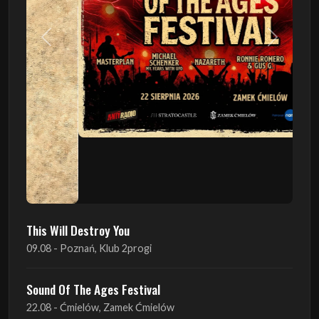
Poprzedni
Następn
This Will Destroy You
09.08 - Poznań, Klub 2progi
Sound Of The Ages Festival
22.08 - Ćmielów, Zamek Ćmielów
INO-ROCK FESTIVAL
29.08 - Inowrocław, Plac Imprez, ul. Wierzbińskiego 9