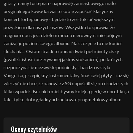
gitary mamy fortepian - naprawdę zamiast owego mało
oryginalnego kawałka warto sobie zapuścić klasyczny
koncert fortepianowy - będzie to ze stokroć większym
pożytkiem dla naszych uszów. Wszystko to sprawia, że
magnum opus jest dziełem mocno nierównym i niespójnym
zaniżając poziom całego albumu. Na szczęcie to nie koniec
słuchania... Ostatni track to ponad dwie i pół minuty ciszy
(gwoli ścisłości przerywanej jakimś stukaniem), po których
rozpoczyna się niezwykle podniosły - bardzo w stylu
Vangelisa, przepiękny, instrumentalny finał całej płyty - i aż się
wierzyć nie chce, że panowie z SG dopuścili się po drodze tych
kilku wpadek. Bez nich mielibyśmy kolejną perłę w dorobku, a
tak - tylko dobry, ładny artrockowo-progmetalowy album.
Oceny czytelników