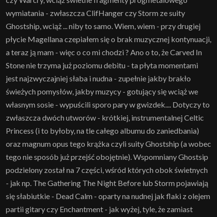
wymiatania - zwłaszcza ClifHanger czy Storm ze suity
Ghostship, wciąż ... niby to samo. Wiem, wiem - przy drugiej
płycie Magellana czepiałem się o brak muzycznej kontynuacji,
a teraz ją mam - więc o co mi chodzi ? Ano o to, że Carved In
Stone nie trzyma już poziomu debitu - ta płyta momentami
jest najzwyczajniej słaba i nudna - zupełnie jakby brakło
świeżych pomysłów, jakby muzycy - gotujący się wciąż we
własnym sosie - wypuścili sporo pary w gwizdek.... Dotyczy to
zwłaszcza dwóch utworów - krótkiej, instrumentalnej Celtic
Princess (i to byłoby, na tle całego albumu do zaniedbania)
oraz magnum opus tego krążka czyli suity Ghostship (a wobec
tego nie sposób już przejść obojętnie). Wspomniany Ghostsip
podzielony został na 7 części, wśród których obok świetnych
- jak np. The Gathering The Night Before lub Storm pojawiają
się słabiutkie - Dead Calm - oparty na nudnej jak flaki z olejem
partii gitary czy Enchantment - jak wyżej, tyle, że zamiast