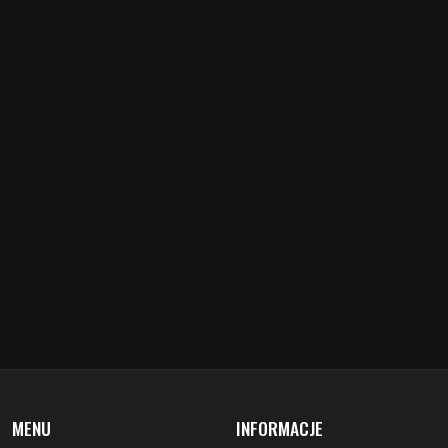
MENU
INFORMACJE
aktualności
redakcja
koncerty
misja
zapowiedzi
warunki prawne