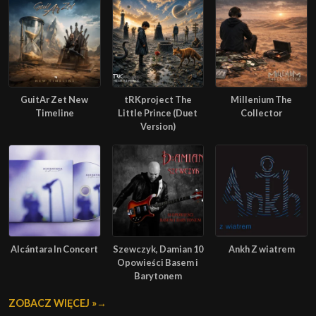
GuitAr Zet New
tRKproject The
Millenium The
Timeline
Little Prince (Duet
Collector
Version)
Alcántara In Concert
Szewczyk, Damian 10
Ankh Z wiatrem
Opowieści Basem i
Barytonem
ZOBACZ WIĘCEJ »